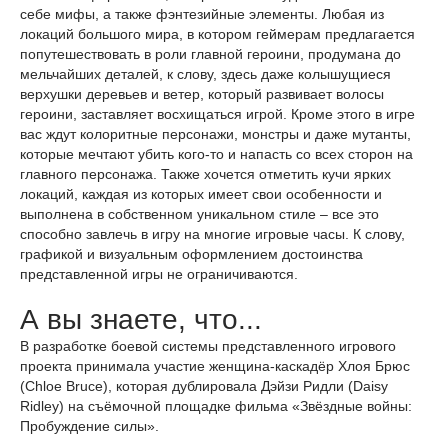
себе мифы, а также фэнтезийные элементы. Любая из
локаций большого мира, в котором геймерам предлагается
попутешествовать в роли главной героини, продумана до
мельчайших деталей, к слову, здесь даже колышущиеся
верхушки деревьев и ветер, который развивает волосы
героини, заставляет восхищаться игрой. Кроме этого в игре
вас ждут колоритные персонажи, монстры и даже мутанты,
которые мечтают убить кого-то и напасть со всех сторон на
главного персонажа. Также хочется отметить кучи ярких
локаций, каждая из которых имеет свои особенности и
выполнена в собственном уникальном стиле – все это
способно завлечь в игру на многие игровые часы. К слову,
графикой и визуальным оформлением достоинства
представленной игры не ограничиваются.
А вы знаете, что...
В разработке боевой системы представленного игрового
проекта принимала участие женщина-каскадёр Хлоя Брюс
(Chloe Bruce), которая дублировала Дэйзи Ридли (Daisy
Ridley) на съёмочной площадке фильма «Звёздные войны:
Пробуждение силы».