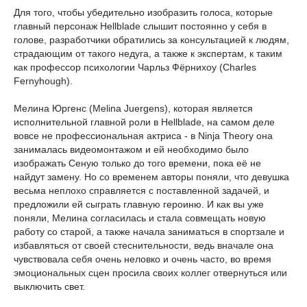
Для того, чтобы убедительно изобразить голоса, которые
главный персонаж Hellblade слышит постоянно у себя в
голове, разработчики обратились за консультацией к людям,
страдающим от такого недуга, а также к экспертам, к таким
как профессор психологии Чарльз Фёрнихоу (Charles
Fernyhough).
Мелина Юргенс (Melina Juergens), которая является
исполнительной главной роли в Hellblade, на самом деле
вовсе не профессиональная актриса - в Ninja Theory она
занималась видеомонтажом и ей необходимо было
изображать Сеную только до того времени, пока её не
найдут замену. Но со временем авторы поняли, что девушка
весьма неплохо справляется с поставленной задачей, и
предложили ей сыграть главную героиню. И как вы уже
поняли, Мелина согласилась и стала совмещать новую
работу со старой, а также начала заниматься в спортзале и
избавляться от своей стеснительности, ведь вначале она
чувствовала себя очень неловко и очень часто, во время
эмоциональных сцен просила своих коллег отвернуться или
выключить свет.