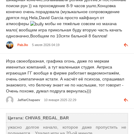
поиски рун )) на прохождение 8-9 часов ушло,Концовка
конечно очень порадовала (музыкальное сопровождение
дрятся под Hela,David Garcia просто кайфанул от
атмосферы
мобы не тяжёлые совсем но махача
мало( вообщем игра прикольная буду вторую часть качать
однозначно,Вообщем по 10сяти бальной 8 баллов!
PabJIo
5 июля 2026 04:19
Игра своеобразная, графика огонь, даже по меркам
именитых компаний, а тут маленькая студия. Актриса
играющая ГГ вообще в фирме работает видеомонтажём,
очень симпатичная кстати. А насчёт её психоза, спрашивал
знакомого, что белочку знает не по наслышке, тот говорит -
Очень похоже, думал подруга вернулась)))
JaffarChapaev
10 января 2025 22:29
Цитата: CHIVAS_REGAL_BAR
ужасно долгое начало, которое даже пропустить не
получается... Удалил игру на 20-ой минуте