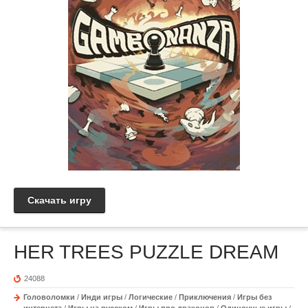
Скачать игру
HER TREES PUZZLE DREAM
24088
Головоломки
/
Инди игры
/
Логические
/
Приключения
/
Игры без