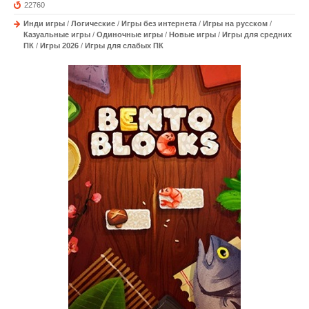
22760
Инди игры
/
Логические
/
Игры без интернета
/
Игры на русском
/
Казуальные игры
/
Одиночные игры
/
Новые игры
/
Игры для средних
ПК
/
Игры 2026
/
Игры для слабых ПК