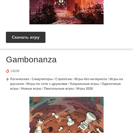
Скачать игру
Gambonanza
14538
Логические
/
Симуляторы
/
Стратегии
/
Игры без интернета
/
Игры на
русском
/
Игры по сети с друзьями
/
Казуальные игры
/
Одиночные
игры
/
Новые игры
/
Пиксельные игры
/
Игры 2026