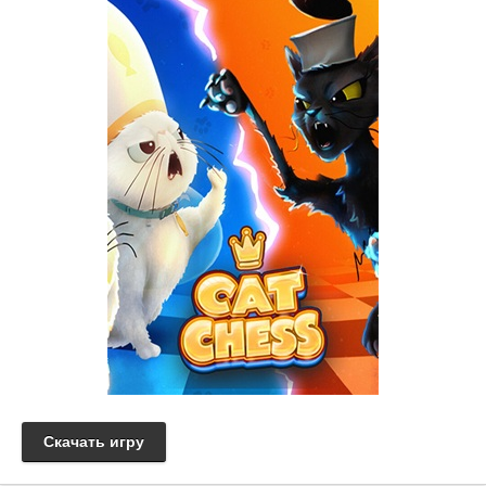
Скачать игру