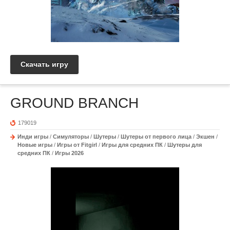
Скачать игру
GROUND BRANCH
179019
Инди игры
/
Симуляторы
/
Шутеры
/
Шутеры от первого лица
/
Экшен
/
Новые игры
/
Игры от Fitgirl
/
Игры для средних ПК
/
Шутеры для
средних ПК
/
Игры 2026