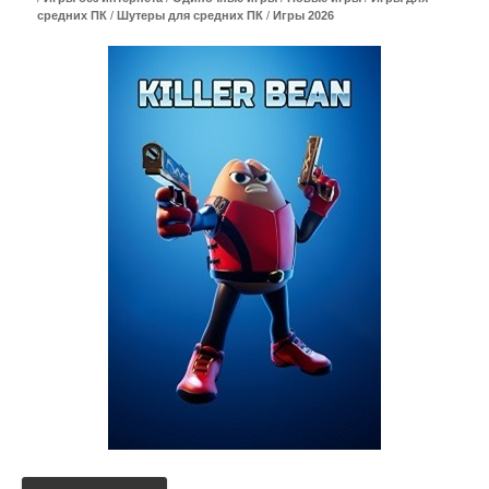
средних ПК
/
Шутеры для средних ПК
/
Игры 2026