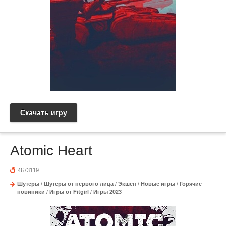
Скачать игру
Atomic Heart
4673119
Шутеры
/
Шутеры от первого лица
/
Экшен
/
Новые игры
/
Горячие
новиники
/
Игры от Fitgirl
/
Игры 2023