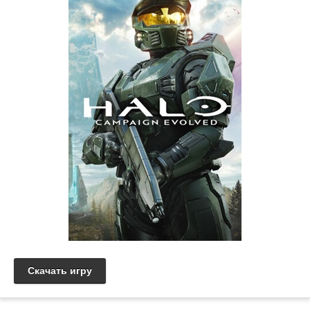
Скачать игру