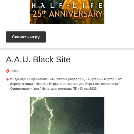
Скачать игру
A.A.U. Black Site
35809
Инди игры
/
Приключения
/
Ужасы (Хорроры)
/
Шутеры
/
Шутеры от
первого лица
/
Экшен
/
Игры на выживание
/
Игры без интернета
/
Одиночные игры
/
Игры для средних ПК
/
Игры 2026