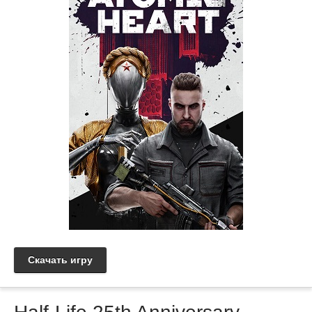
Скачать игру