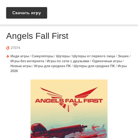
Скачать игру
Angels Fall First
27074
Инди игры
/
Симуляторы
/
Шутеры
/
Шутеры от первого лица
/
Экшен
/
Игры без интернета
/
Игры по сети с друзьями
/
Одиночные игры
/
Новые игры
/
Игры для средних ПК
/
Шутеры для средних ПК
/
Игры
2026