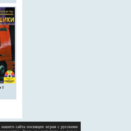
 1
л нашего сайта посвящен играм с русскими