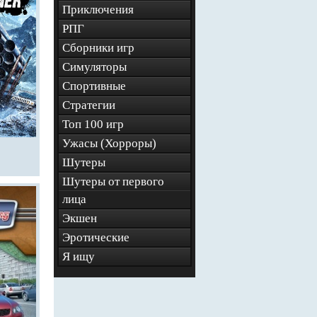
Приключения
РПГ
Сборники игр
Симуляторы
Спортивные
Стратегии
Топ 100 игр
Ужасы (Хорроры)
Шутеры
Шутеры от первого
лица
Экшен
Эротические
Я ищу