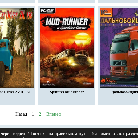
r Driver 2 ZIL 130
Spintires Mudrunner
Дальнобойщики
Назад
1
2
Вперед
 через торрент? Тогда вы на правильном пути. Ведь именно этот разде