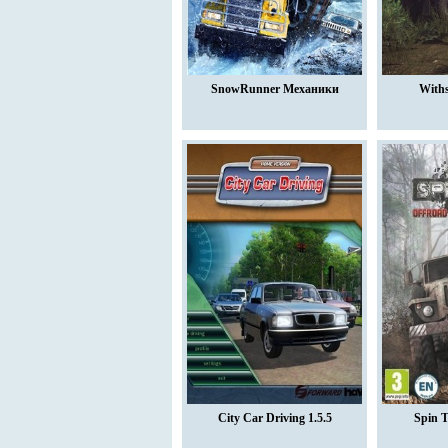
SnowRunner Механики
Withs
City Car Driving 1.5.5
Spin 