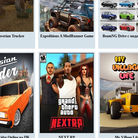
averian Trucker
Expeditions A MudRunner Game
BeamNG Drive с мода
ider Online на ПК
NEXT RP
My Village Lif