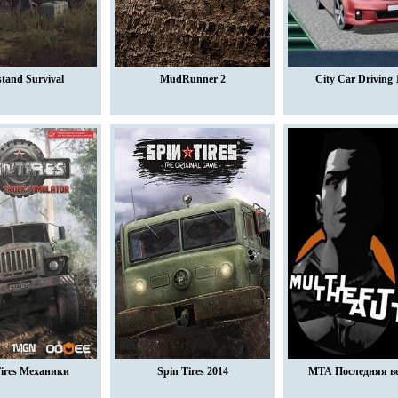
tand Survival
MudRunner 2
City Car Driving 1
Tires Механики
Spin Tires 2014
МТА Последняя в