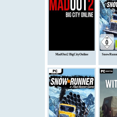
MadOut2 BigCityOnline
SnowRunne