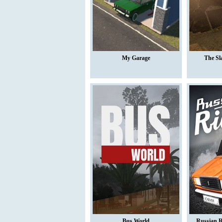
My Garage
The Sl
Bus World
Russian R