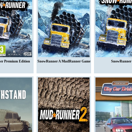
r Premium Edition
SnowRunner A MudRunner Game
SnowRunner