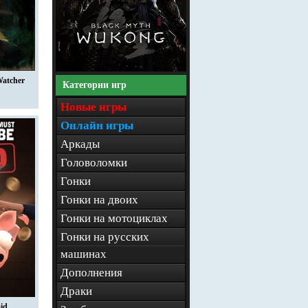
Watcher
Категории игр
Новые игры
Онлайн игры
Аркады
Головоломки
Гонки
Гонки на двоих
Гонки на мотоциклах
Гонки на русских
машинах
Дополнения
Драки
aid