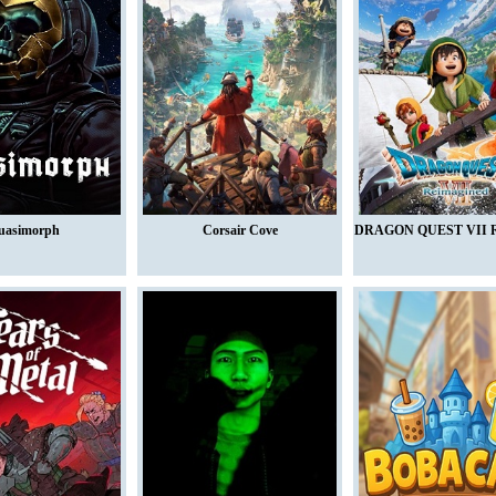
uasimorph
Corsair Cove
DRAGON QUEST VII R