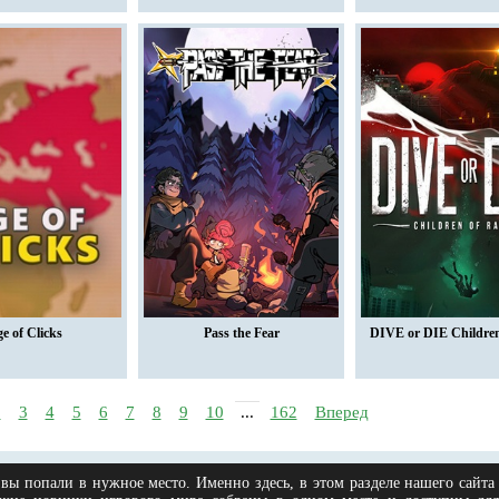
e of Clicks
Pass the Fear
DIVE or DIE Children
2
3
4
5
6
7
8
9
10
...
162
Вперед
вы попали в нужное место. Именно здесь, в этом разделе нашего сайта 