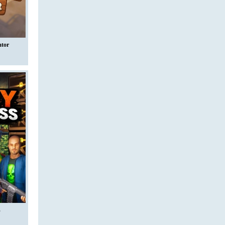
ator
s