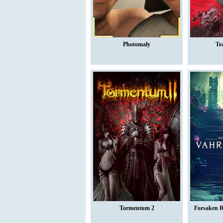
Photomaly
Te
Tormentum 2
Forsaken R