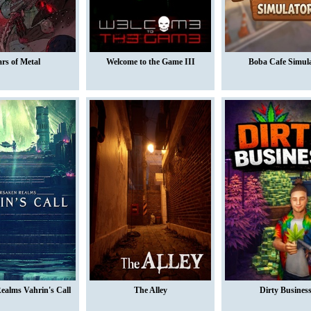
ars of Metal
Welcome to the Game III
Boba Cafe Simul
ealms Vahrin's Call
The Alley
Dirty Busines