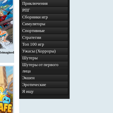
Приключения
РПГ
Сборники игр
Симуляторы
Спортивные
Стратегии
Топ 100 игр
Ужасы (Хорроры)
eimagined
Шутеры
Шутеры от первого
лица
Экшен
Эротические
Я ищу