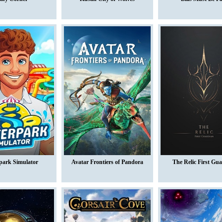
park Simulator
Avatar Frontiers of Pandora
The Relic First Gu