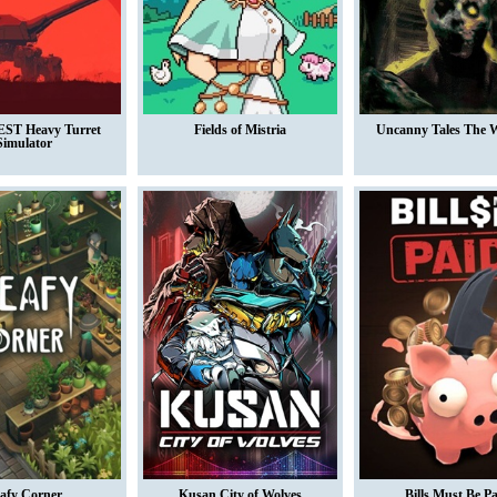
ST Heavy Turret
Fields of Mistria
Uncanny Tales The 
Simulator
afy Corner
Kusan City of Wolves
Bills Must Be P