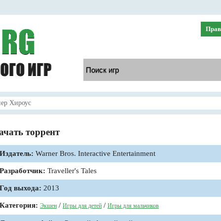
Прав
ер Хироус
ачать торрент
Издатель:
Warner Bros. Interactive Entertainment
Разработчик:
Traveller's Tales
Год выхода:
2013
Категория:
/
/
Экшен
Игры для детей
Игры для мальчиков