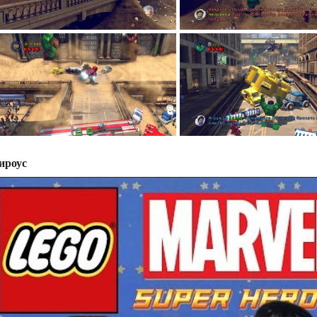
ироус