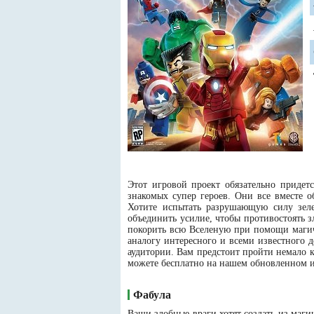
Этот игровой проект обязательно придет
знакомых супер героев. Они все вместе 
Хотите испытать разрушающую силу зеле
объединить усилие, чтобы противостоять 
покорить всю Вселеную при помощи магич
аналогу интересного и всеми известного д
аудитории. Вам предстоит пройти немало к
можете бесплатно на нашем обновленном и
Фабула
Ваши злобные враги хотят создать из маг