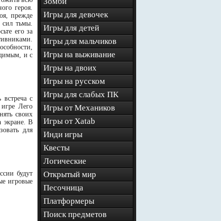
Зомби
ого героя.
Игры для девочек
оя, прежде
 сил тьмы.
Игры для детей
ьте его за
тивниками.
Игры для мальчиков
собности,
Игры на выживание
димым, и с
Игры на двоих
Игры на русском
Игры для слабых ПК
 встреча с
 игре Лего
Игры от Механиков
нять своих
Игры от Xatab
 экране. В
зовать для
Инди игры
Квесты
Логические
ссии будут
Открытый мир
ые игровые
Песочница
Платформеры
Поиск предметов