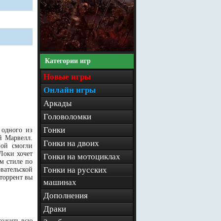
Категории игр
Новые игры
Онлайн игры
Аркады
Головоломки
Гонки
 одного из
й Марвелл.
Гонки на двоих
ной смогли
Локи хочет
Гонки на мотоциклах
м стиле по
Гонки на русских
овательской
 торрент вы
машинах
Дополнения
Драки
тожить всю