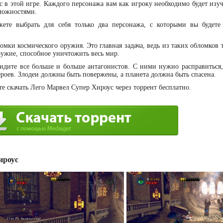
с в этой игре. Каждого персонажа вам как игроку необходимо будет изу
зможностями.
те выбрать для себя только два персонажа, с которыми вы будете
мки космического оружия. Это главная задача, ведь из таких обломков 
ружие, способное уничтожить весь мир.
идите все больше и больше антагонистов. С ними нужно расправиться,
роев. Злодеи должны быть повержены, а планета должна быть спасена.
е скачать Лего Марвел Супер Хироус через торрент бесплатно.
ироус