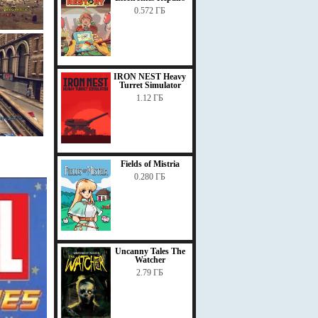
0.572 ГБ
IRON NEST Heavy
Turret Simulator
1.12 ГБ
Fields of Mistria
0.280 ГБ
Uncanny Tales The
Watcher
2.79 ГБ