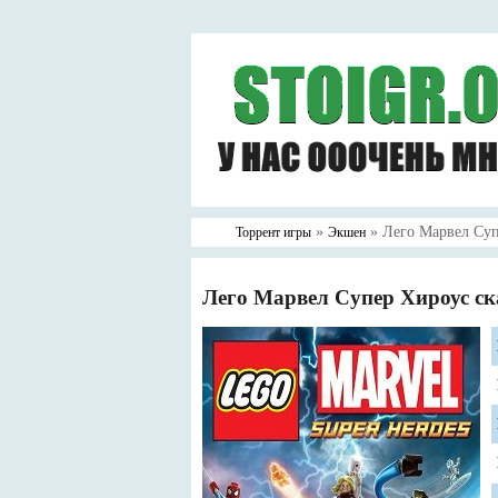
»
» Лего Марвел Суп
Торрент игры
Экшен
Лего Марвел Супер Хироус ск