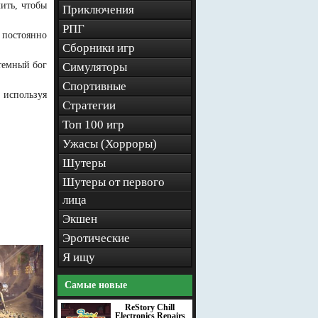
чить, чтобы
Приключения
РПГ
 постоянно
Сборники игр
темный бог
Симуляторы
Спортивные
 используя
Стратегии
Топ 100 игр
Ужасы (Хорроры)
Шутеры
Шутеры от первого
лица
Экшен
Эротические
Я ищу
Самые новые
ReStory Chill
Electronics Repairs