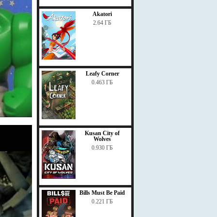
Akatori
2.64 ГБ
Leafy Corner
0.463 ГБ
Kusan City of
Wolves
0.930 ГБ
Bills Must Be Paid
0.221 ГБ