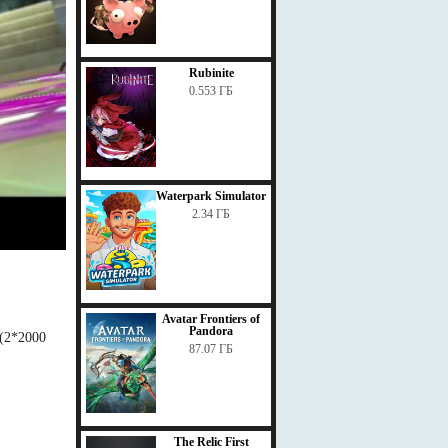
Rubinite
0.553 ГБ
Waterpark Simulator
2.34 ГБ
Avatar Frontiers of
Pandora
 (2*2000
87.07 ГБ
The Relic First