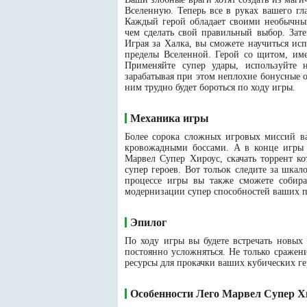
Вселенную. Теперь все в руках вашего гл
Каждый герой обладает своими необычным
чем сделать свой правильный выбор. Зат
Играя за Халка, вы сможете научиться исп
пределы Вселенной. Герой со щитом, им
Применяйте супер удары, используйте
зарабатывая при этом неплохие бонусные 
ним трудно будет бороться по ходу игры.
Механика игры
Более сорока сложных игровых миссий ва
кровожадными боссами. А в конце игры 
Марвел Супер Хироус, скачать торрент к
супер героев. Вот тольок следите за шка
процессе игры вы также сможете собира
модернизации супер способностей ваших 
Эпилог
По ходу игры вы будете встречать новых 
постоянно усложняться. Не только сражен
ресурсы для прокачки ваших кубических гер
Особенности Лего Марвел Супер Х