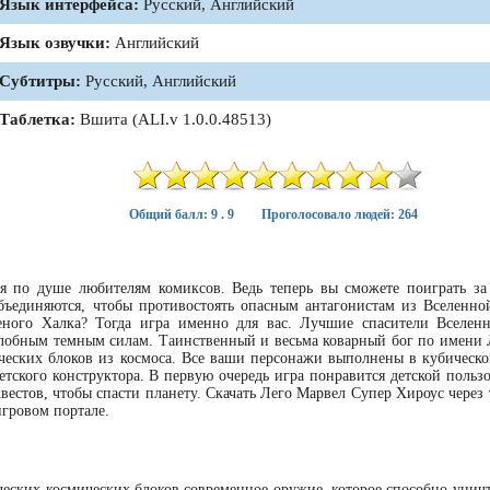
Язык интерфейса:
Русский, Английский
Язык озвучки:
Английский
Субтитры:
Русский, Английский
Таблетка:
Вшита (ALI.v 1.0.0.48513)
Общий балл: 9 . 9
Проголосовало людей: 264
ся по душе любителям комиксов. Ведь теперь вы сможете поиграть за
объединяются, чтобы противостоять опасным антагонистам из Вселенно
ного Халка? Тогда игра именно для вас. Лучшие спасители Вселен
злобным темным силам. Таинственный и весьма коварный бог по имени 
еских блоков из космоса. Все ваши персонажи выполнены в кубическо
етского конструктора. В первую очередь игра понравится детской польз
вестов, чтобы спасти планету. Скачать Лего Марвел Супер Хироус через
гровом портале.
ических космических блоков современное оружие, которое способно унич