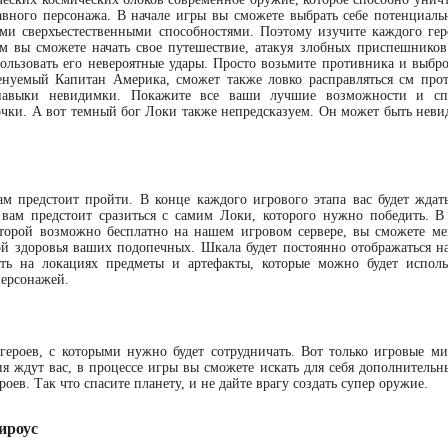
авного персонажа. В начале игры вы сможете выбрать себе потенциальн
и сверхъестественными способностями. Поэтому изучите каждого гер
ем вы сможете начать свое путешествие, атакуя злобных приспешников
ользовать его невероятные удары. Просто возьмите противника и выброс
енуемый Капитан Америка, сможет также ловко расправляться см про
 навыки невидимки. Покажите все ваши лучшие возможности и спо
очки. А вот темный бог Локи также непредсказуем. Он может быть неви
м предстоит пройти. В конце каждого игрового этапа вас будет ждать
вам предстоит сразиться с самим Локи, которого нужно победить. В
оторой возможно бесплатно на нашем игровом сервере, вы сможете ме
лой здоровья ваших подопечных. Шкала будет постоянно отображаться на
ть на локациях предметы и артефакты, которые можно будет исполь
персонажей.
героев, с которыми нужно будет сотрудничать. Вот только игровые ми
ия ждут вас, в процессе игры вы сможете искать для себя дополнительн
оев. Так что спасите планету, и не дайте врагу создать супер оружие.
ироус