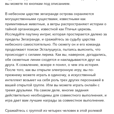
вы можете по кнопкам под описанием.
В небесном царстве зегагранде острова охраняются
могущественными существами, известными как
примитивные животные, а ветры распространяют истории о
тайной организации, известной как Птичья церковь.
Исследуйте паутину интриг, которая простирается далеко за
пределы Зегагранде, и сражайтесь за судьбу царства
небесного самостоятельно. По сюжету он и его команда
продолжают поиски Эсталуциуса, пытаясь выяснить, что
происходит с силами лирика. Как вы, наверное, догадались,
обе сюжетные линии сходятся и накладываются друг на
друга. К сожалению, вскоре я понял, о чем эта история.
После того, как вы открыли электронную игру, вы по-
прежнему можете играть в одиночку, а искусственный
интеллект возьмет на себя роль трех других персонажей в
вашей открытой группе. Или вы можете играть онлайн с
тремя друзьями. На самом деле, многие задания
действительно необходимы для совместного выполнения, и
игра дает вам лучшие награды за совместное выполнение.
Сражайтесь с группой из четырех человек в этой ролевой