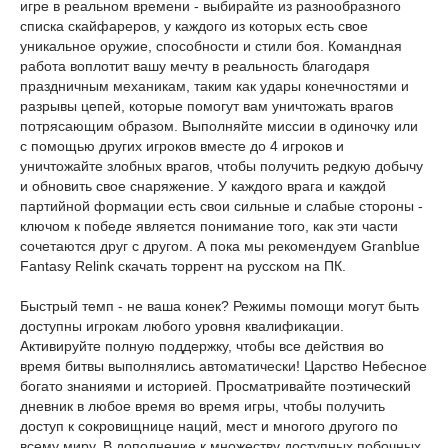
игре в реальном времени - выбирайте из разнообразного
списка скайфареров, у каждого из которых есть свое
уникальное оружие, способности и стили боя. Командная
работа воплотит вашу мечту в реальность благодаря
праздничным механикам, таким как удары конечностями и
разрывы цепей, которые помогут вам уничтожать врагов
потрясающим образом. Выполняйте миссии в одиночку или
с помощью других игроков вместе до 4 игроков и
уничтожайте злобных врагов, чтобы получить редкую добычу
и обновить свое снаряжение. У каждого врага и каждой
партийной формации есть свои сильные и слабые стороны -
ключом к победе является понимание того, как эти части
сочетаются друг с другом. А пока мы рекомендуем Granblue
Fantasy Relink скачать торрент на русском на ПК.
Быстрый темп - не ваша конек? Режимы помощи могут быть
доступны игрокам любого уровня квалификации.
Активируйте полную поддержку, чтобы все действия во
время битвы выполнялись автоматически! Царство Небесное
богато знаниями и историей. Просматривайте поэтический
дневник в любое время во время игры, чтобы получить
доступ к сокровищнице наций, мест и многого другого по
всему миру. В дополнение к множеству доступных побочных