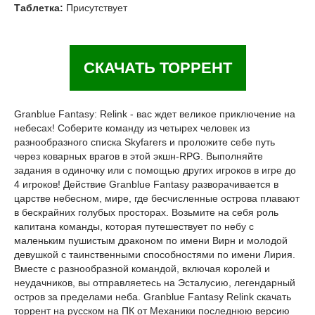
Таблетка:
Присутствует
СКАЧАТЬ ТОРРЕНТ
Granblue Fantasy: Relink - вас ждет великое приключение на
небесах! Соберите команду из четырех человек из
разнообразного списка Skyfarers и проложите себе путь
через коварных врагов в этой экшн-RPG. Выполняйте
задания в одиночку или с помощью других игроков в игре до
4 игроков! Действие Granblue Fantasy разворачивается в
царстве небесном, мире, где бесчисленные острова плавают
в бескрайних голубых просторах. Возьмите на себя роль
капитана команды, которая путешествует по небу с
маленьким пушистым драконом по имени Вирн и молодой
девушкой с таинственными способностями по имени Лирия.
Вместе с разнообразной командой, включая королей и
неудачников, вы отправляетесь на Эсталусию, легендарный
остров за пределами неба. Granblue Fantasy Relink скачать
торрент на русском на ПК от Механики последнюю версию