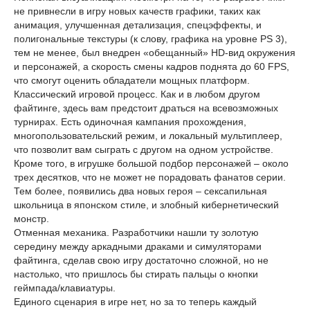
не привнесли в игру новых качеств графики, таких как
анимация, улучшенная детализация, спецэффекты, и
полигональные текстуры (к слову, графика на уровне PS 3),
тем не менее, был внедрен «обещанный» HD-вид окружения
и персонажей, а скорость смены кадров поднята до 60 FPS,
что смогут оценить обладатели мощных платформ.
Классический игровой процесс. Как и в любом другом
файтинге, здесь вам предстоит драться на всевозможных
турнирах. Есть одиночная кампания прохождения,
многопользовательский режим, и локальный мультиплеер,
что позволит вам сыграть с другом на одном устройстве.
Кроме того, в игрушке большой подбор персонажей – около
трех десятков, что не может не порадовать фанатов серии.
Тем более, появились два новых героя – сексапильная
школьница в японском стиле, и злобный кибернетический
монстр.
Отменная механика. Разработчики нашли ту золотую
середину между аркадными драками и симуляторами
файтинга, сделав свою игру достаточно сложной, но не
настолько, что пришлось бы стирать пальцы о кнопки
геймпада/клавиатуры.
Единого сценария в игре нет, но за то теперь каждый