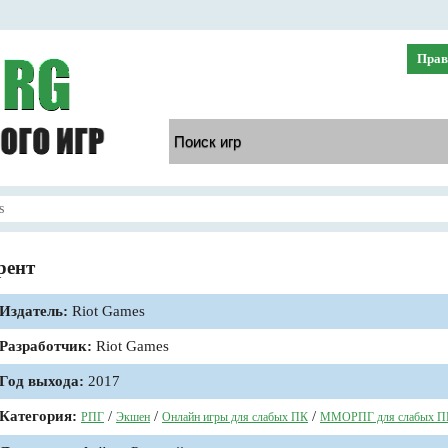
Прав
s
рент
Издатель:
Riot Games
Разработчик:
Riot Games
Год выхода:
2017
Категория:
/
/
/
РПГ
Экшен
Онлайн игры для слабых ПК
ММОРПГ для слабых П