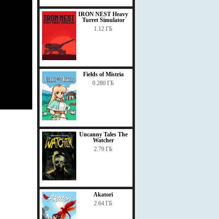
IRON NEST Heavy
Turret Simulator
1.12 ГБ
Fields of Mistria
0.280 ГБ
Uncanny Tales The
Watcher
2.79 ГБ
Akatori
2.64 ГБ