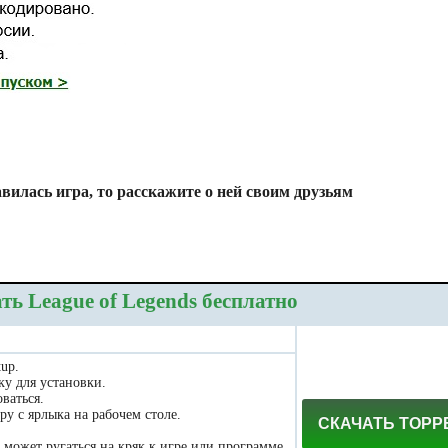
вилась игра, то расскажите о ней своим друзьям
ть League of Legends бесплатно
tup.
ку для установки.
оваться.
гру с ярлыка на рабочем столе.
СКАЧАТЬ ТОРР
может ругаться на кряк к игре или программе.