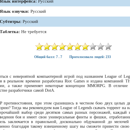
Язык интерфейса:
Русский
Язык озвучки:
Русский
Субтитры:
Русский
Таблетка:
Не требуется
Общий балл: 7 . 7
Проголосовало людей: 233
иться с невероятной компьютерной игрой под названием League of Leg
ия в реальном времени разработана Riot Games и издана компанией T
егии, а также применяет некоторые концепции MMORPG. В отличие
стие разработчики самой DotA.
vP противостояния, при этом сразившись в честном бою двух целых д
орию? Тогда мы рекомендуем вам League of Legends скачать торрент на 
широчайший выбор среди десятков самых разных персонажей, каждый 
 ведения боя и имеет свои универсальные финты и фишки, отработанн
цель заключается в правильной, досконально обдуманной до мелочей
менно благодаря такому взвешенному шагу вы сможете привести свою