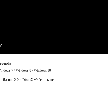
egends
indows 7 / Windows 8 / Windows 10
шейдеров 2.0 и DirectX v9.0c и выше