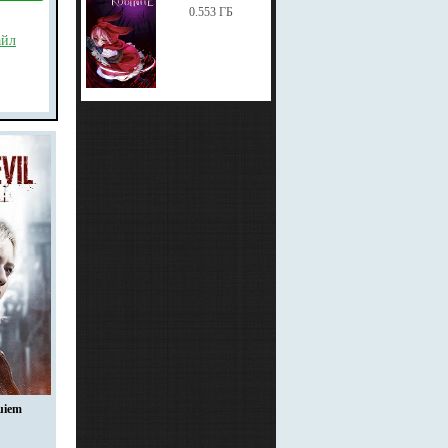
0.553 ГБ
айл
uiem