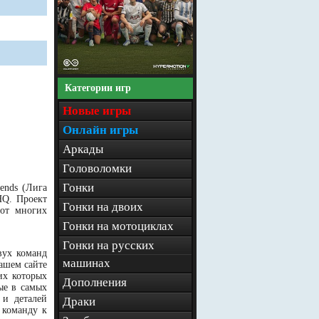
Категории игр
Новые игры
Онлайн игры
Аркады
Головоломки
Гонки
ends (Лига
HQ. Проект
Гонки на двоих
 от многих
Гонки на мотоциклах
Гонки на русских
вух команд
машинах
нашем сайте
их которых
Дополнения
ые в самых
 и деталей
Драки
 команду к