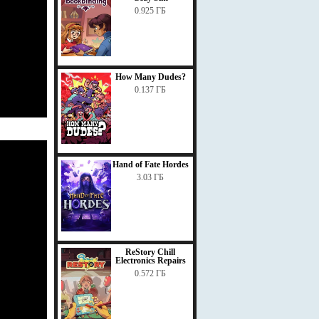
0.925 ГБ
How Many Dudes?
0.137 ГБ
Hand of Fate Hordes
3.03 ГБ
ReStory Chill
Electronics Repairs
0.572 ГБ