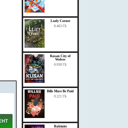
Leafy Corner
0.463 ГБ
Kusan City of
Wolves
0.930 ГБ
Bills Must Be Paid
0.221 ГБ
ЕНТ
Rubinite