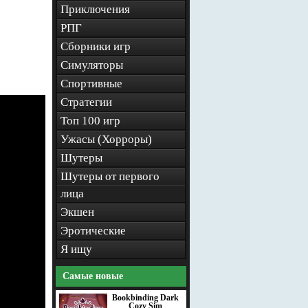
Приключения
РПГ
Сборники игр
Симуляторы
Спортивные
Стратегии
Топ 100 игр
Ужасы (Хорроры)
Шутеры
Шутеры от первого
лица
Экшен
Эротические
Я ищу
Самые новые
Bookbinding Dark
Cozy Sim