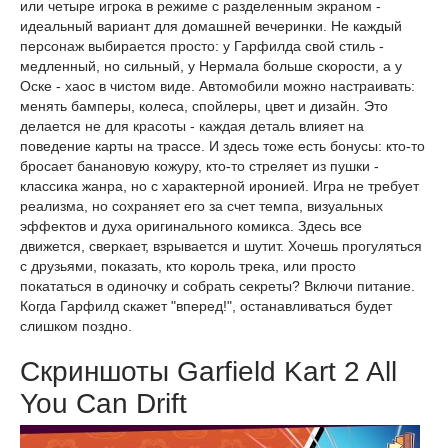
или четыре игрока в режиме с разделенным экраном -
идеальный вариант для домашней вечеринки. Не каждый
персонаж выбирается просто: у Гарфилда свой стиль -
медленный, но сильный, у Нермала больше скорости, а у
Оске - хаос в чистом виде. Автомобили можно настраивать:
менять бамперы, колеса, спойлеры, цвет и дизайн. Это
делается не для красоты - каждая деталь влияет на
поведение карты на трассе. И здесь тоже есть бонусы: кто-то
бросает банановую кожуру, кто-то стреляет из пушки -
классика жанра, но с характерной иронией. Игра не требует
реализма, но сохраняет его за счет темпа, визуальных
эффектов и духа оригинального комикса. Здесь все
движется, сверкает, взрывается и шутит. Хочешь прогуляться
с друзьями, показать, кто король трека, или просто
покататься в одиночку и собрать секреты? Включи питание.
Когда Гарфилд скажет "вперед!", останавливаться будет
слишком поздно.
Скриншоты Garfield Kart 2 All
You Can Drift