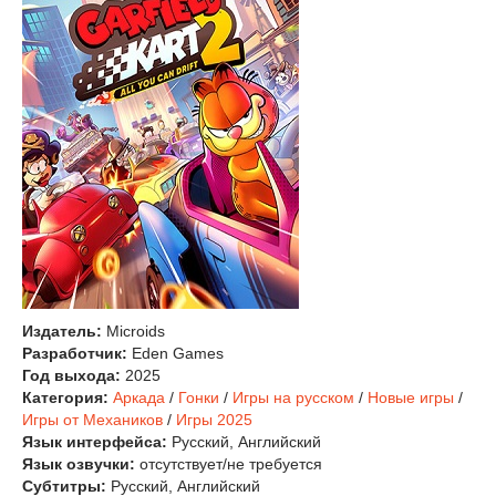
Издатель:
Microids
Разработчик:
Eden Games
Год выхода:
2025
Категория:
Аркада
/
Гонки
/
Игры на русском
/
Новые игры
/
Игры от Механиков
/
Игры 2025
Язык интерфейса:
Русский, Английский
Язык озвучки:
отсутствует/не требуется
Субтитры:
Русский, Английский