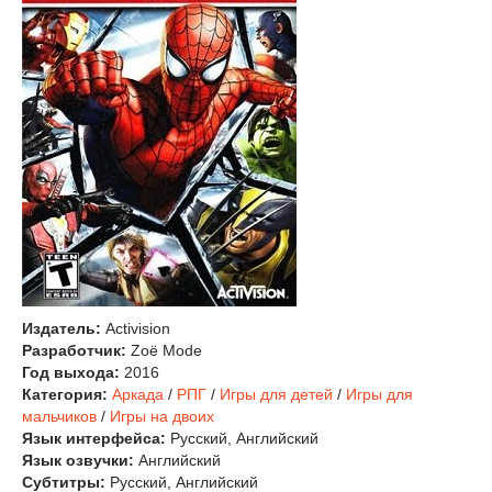
Издатель:
Activision
Разработчик:
Zoë Mode
Год выхода:
2016
Категория:
Аркада
/
РПГ
/
Игры для детей
/
Игры для
мальчиков
/
Игры на двоих
Язык интерфейса:
Русский, Английский
Язык озвучки:
Английский
Субтитры:
Русский, Английский