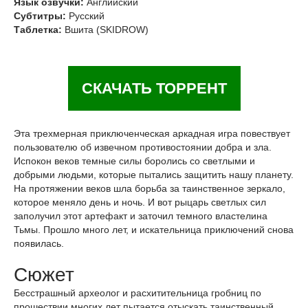
Язык озвучки:
Английский
Субтитры:
Русский
Таблетка:
Вшита (SKIDROW)
СКАЧАТЬ ТОРРЕНТ
Эта трехмерная приключенческая аркадная игра повествует
пользователю об извечном противостоянии добра и зла.
Испокон веков темные силы боролись со светлыми и
добрыми людьми, которые пытались защитить нашу планету.
На протяжении веков шла борьба за таинственное зеркало,
которое меняло день и ночь. И вот рыцарь светлых сил
заполучил этот артефакт и заточил темного властелина
Тьмы. Прошло много лет, и искательница приключений снова
появилась.
Сюжет
Бесстрашный археолог и расхитительница гробниц по
прошествии многих лет пытается отыскать таинственный