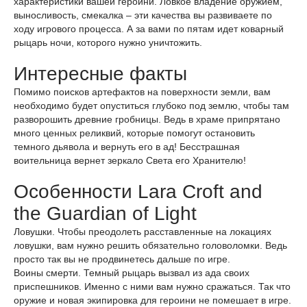
характеристики вашей героини. Ловкое владение оружием,
выносливость, смекалка – эти качества вы развиваете по
ходу игрового процесса. А за вами по пятам идет коварный
рыцарь ночи, которого нужно уничтожить.
Интересные факты
Помимо поисков артефактов на поверхности земли, вам
необходимо будет опуститься глубоко под землю, чтобы там
разворошить древние гробницы. Ведь в храме припрятано
много ценных реликвий, которые помогут остановить
темного дьявола и вернуть его в ад! Бесстрашная
воительница вернет зеркало Света его Хранителю!
Особенности Lara Croft and
the Guardian of Light
Ловушки. Чтобы преодолеть расставленные на локациях
ловушки, вам нужно решить обязательно головоломки. Ведь
просто так вы не продвинетесь дальше по игре.
Воины смерти. Темный рыцарь вызвал из ада своих
приспешников. Именно с ними вам нужно сражаться. Так что
оружие и новая экипировка для героини не помешает в игре.