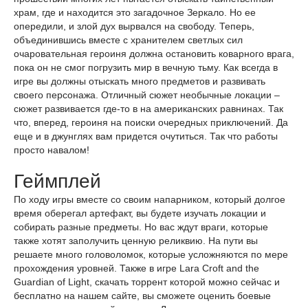
храм, где и находится это загадочное Зеркало. Но ее
опередили, и злой дух вырвался на свободу. Теперь,
объединившись вместе с хранителем светлых сил
очаровательная героиня должна остановить коварного врага,
пока он не смог погрузить мир в вечную тьму. Как всегда в
игре вы должны отыскать много предметов и развивать
своего персонажа. Отличный сюжет необычные локации –
сюжет развивается где-то в на американских равнинах. Так
что, вперед, героиня на поиски очередных приключений. Да
еще и в джунглях вам придется очутиться. Так что работы
просто навалом!
Геймплей
По ходу игры вместе со своим напарником, который долгое
время оберегал артефакт, вы будете изучать локации и
собирать разные предметы. Но вас ждут враги, которые
также хотят заполучить ценную реликвию. На пути вы
решаете много головоломок, которые усложняются по мере
прохождения уровней. Также в игре Lara Croft and the
Guardian of Light, скачать торрент которой можно сейчас и
бесплатно на нашем сайте, вы сможете оценить боевые