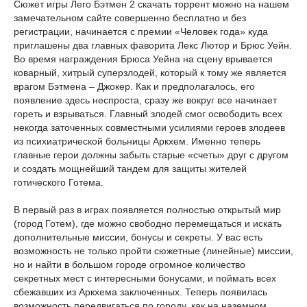
Сюжет игры Лего Бэтмен 2 скачать торрент можно на нашем
замечательном сайте совершенно бесплатно и без
регистрации, начинается с премии «Человек года» куда
приглашены два главных фаворита Лекс Лютор и Брюс Уейн.
Во время награждения Брюса Уейна на сцену врывается
коварный, хитрый суперзлодей, который к тому же является
врагом Бэтмена – Джокер. Как и предполагалось, его
появление здесь неспроста, сразу же вокруг все начинает
гореть и взрываться. Главный злодей смог освободить всех
некогда заточенных совместными усилиями героев злодеев
из психиатрической больницы Аркхем. Именно теперь
главные герои должны забыть старые «счеты» друг с другом
и создать мощнейший тандем для защиты жителей
готического Готема.
В первый раз в играх появляется полностью открытый мир
(город Готем), где можно свободно перемещаться и искать
дополнительные миссии, бонусы и секреты. У вас есть
возможность не только пройти сюжетные (линейные) миссии,
но и найти в большом городе огромное количество
секретных мест с интересными бонусами, и поймать всех
сбежавших из Аркхема заключенных. Теперь появилась
возможность передвигаться по городу, как на наземном