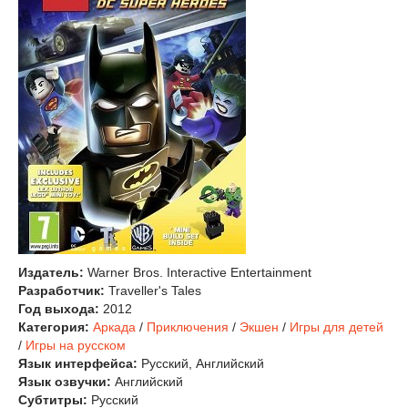
Издатель:
Warner Bros. Interactive Entertainment
Разработчик:
Traveller's Tales
Год выхода:
2012
Категория:
Аркада
/
Приключения
/
Экшен
/
Игры для детей
/
Игры на русском
Язык интерфейса:
Русский, Английский
Язык озвучки:
Английский
Субтитры:
Русский