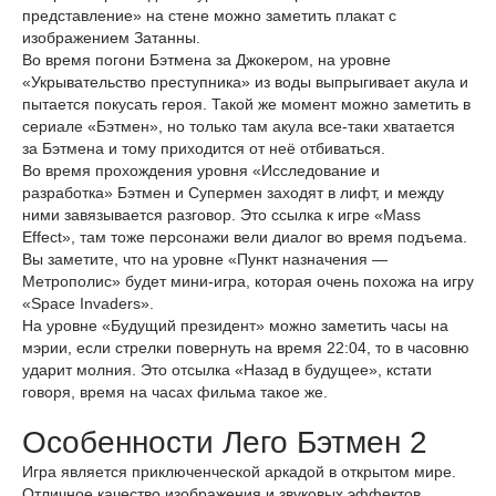
представление» на стене можно заметить плакат с
изображением Затанны.
Во время погони Бэтмена за Джокером, на уровне
«Укрывательство преступника» из воды выпрыгивает акула и
пытается покусать героя. Такой же момент можно заметить в
сериале «Бэтмен», но только там акула все-таки хватается
за Бэтмена и тому приходится от неё отбиваться.
Во время прохождения уровня «Исследование и
разработка» Бэтмен и Супермен заходят в лифт, и между
ними завязывается разговор. Это ссылка к игре «Mass
Effect», там тоже персонажи вели диалог во время подъема.
Вы заметите, что на уровне «Пункт назначения —
Метрополис» будет мини-игра, которая очень похожа на игру
«Space Invaders».
На уровне «Будущий президент» можно заметить часы на
мэрии, если стрелки повернуть на время 22:04, то в часовню
ударит молния. Это отсылка «Назад в будущее», кстати
говоря, время на часах фильма такое же.
Особенности Лего Бэтмен 2
Игра является приключенческой аркадой в открытом мире.
Отличное качество изображения и звуковых эффектов.