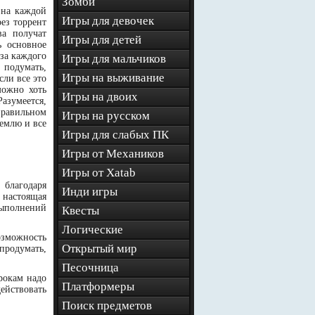
Зомби
 на каждой
Игры для девочек
рез торрент
ва получат
Игры для детей
ь основное
 за каждого
Игры для мальчиков
 подумать,
Игры на выживание
сли все это
можно хоть
Игры на двоих
азумеется,
правильном
Игры на русском
Землю и все
Игры для слабых ПК
Игры от Механиков
Игры от Xatab
 благодаря
Инди игры
 настоящая
выполнений
Квесты
Логические
озможность
Открытый мир
продумать,
Песочница
рокам надо
Платформеры
ействовать
Поиск предметов