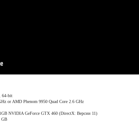
 64-bit
6 GHz or AMD Phenom 9950 Quad Core 2.6 GHz
1GB NVIDIA GeForce GTX 460 (DirectX: Версии 11)
0 GB