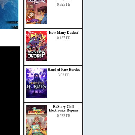
0.925 ГБ
How Many Dudes?
0.137 ГБ
Hand of Fate Hordes
3.03 ГБ
ReStory Chill
Electronics Repairs
0.572 ГБ