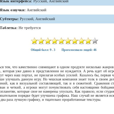
Язык интерфейса:
Русский, Английский
Язык озвучки:
Английский
Субтитры:
Русский, Английский
Таблетка:
Не требуется
Общий балл: 9 . 3
Проголосовало людей: 46
ься тем, что качественно совмещают в одном продукте несколько жанров
, которая уже давно в представлении не нуждается. А речь идет об иг
ут через наш портал, не прилагая особых усилий. Казалось бы, первая ч
ьше улучшать данную игру. Но чешская компания знает толк в своем дел
ений, как в визуальной составляющей, так и в сюжетной. Сражения ст
ван и четкий, а игроки могут почувствовать себя настоящими бойцами
планетян, которые свое не намерены упускать. Как правило, если студия
обязательном порядке будет улучшена графика. Наш случай не является и
 два раза лучшую графику, и тщательно проработанные текстуры.