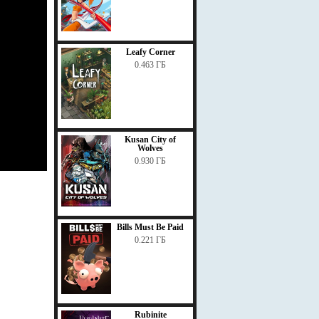
Leafy Corner
0.463 ГБ
Kusan City of
Wolves
0.930 ГБ
Bills Must Be Paid
0.221 ГБ
Rubinite