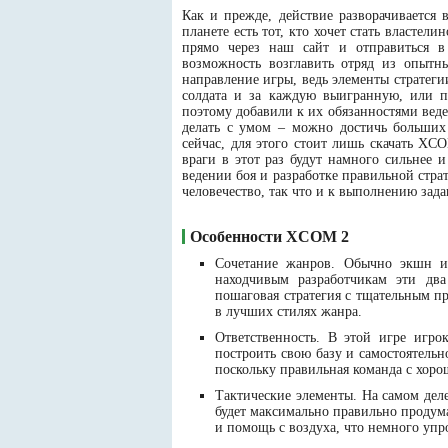
Как и прежде, действие разворачивается 
планете есть тот, кто хочет стать власте
прямо через наш сайт и отправиться в 
возможность возглавить отряд из опытн
направление игры, ведь элементы стратеги
солдата и за каждую выигранную, или п
поэтому добавили к их обязанностями веде
делать с умом – можно достичь больших
сейчас, для этого стоит лишь скачать XC
враги в этот раз будут намного сильнее
ведении боя и разработке правильной стра
человечество, так что и к выполнению зада
Особенности XCOM 2
Сочетание жанров. Обычно экшн и с
находчивым разработчикам эти два
пошаговая стратегия с тщательным п
в лучших стилях жанра.
Ответственность. В этой игре игро
построить свою базу и самостоятель
поскольку правильная команда с хоро
Тактические элементы. На самом деле
будет максимально правильно продума
и помощь с воздуха, что немного упро