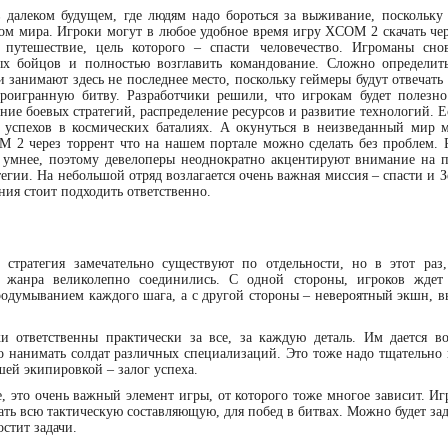
в далеком будущем, где людям надо бороться за выживание, поскольку
лином мира. Игроки могут в любое удобное время игру XCOM 2 скачать че
путешествие, цель которого – спасти человечество. Игроманы сно
ых бойцов и полностью возглавить командование. Сложно определит
и занимают здесь не последнее место, поскольку геймеры будут отвечать
роигранную битву. Разработчики решили, что игрокам будет полезно
ние боевых стратегий, распределение ресурсов и развитие технологий. Е
 успехов в космических баталиях. А окунуться в неизведанный мир 
OM 2 через торрент что на нашем портале можно сделать без проблем. Р
 и умнее, поэтому девелоперы неоднократно акцентируют внимание на 
тегии. На небольшой отряд возлагается очень важная миссия – спасти и 
ния стоит подходить ответственно.
тратегия замечательно существуют по отдельности, но в этот раз,
 жанра великолепно соединились. С одной стороны, игроков ждет
родумыванием каждого шага, а с другой стороны – невероятный экшн, 
ки ответственны практически за все, за каждую деталь. Им дается в
но нанимать солдат различных специализаций. Это тоже надо тщательно 
шей экипировкой – залог успеха.
, это очень важный элемент игры, от которого тоже многое зависит. Иг
ть всю тактическую составляющую, для побед в битвах. Можно будет зад
стит задачи.