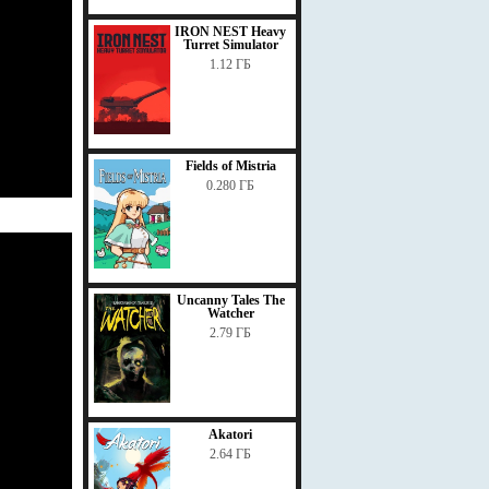
IRON NEST Heavy
Turret Simulator
1.12 ГБ
Fields of Mistria
0.280 ГБ
Uncanny Tales The
Watcher
2.79 ГБ
Akatori
2.64 ГБ