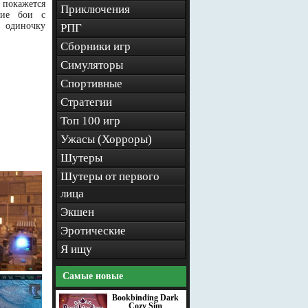
 покажется
Приключения
кие бои с
в одиночку
РПГ
Сборники игр
Симуляторы
Спортивные
Стратегии
Топ 100 игр
Ужасы (Хорроры)
Шутеры
Шутеры от первого
лица
Экшен
Эротические
Я ищу
Самые новые
Bookbinding Dark
Cozy Sim