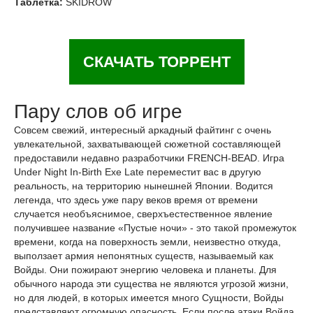
Таблетка:
SKIDROW
СКАЧАТЬ ТОРРЕНТ
Пару слов об игре
Совсем свежий, интересный аркадный файтинг с очень
увлекательной, захватывающей сюжетной составляющей
предоставили недавно разработчики FRENCH-BEAD. Игра
Under Night In-Birth Exe Late переместит вас в другую
реальность, на территорию нынешней Японии. Водится
легенда, что здесь уже пару веков время от времени
случается необъяснимое, сверхъестественное явление
получившее название «Пустые ночи» - это такой промежуток
времени, когда на поверхность земли, неизвестно откуда,
выползает армия непонятных существ, называемый как
Войды. Они пожирают энергию человека и планеты. Для
обычного народа эти существа не являются угрозой жизни,
но для людей, в которых имеется много Сущности, Войды
представляют огромную опасность. Если после атаки Войда