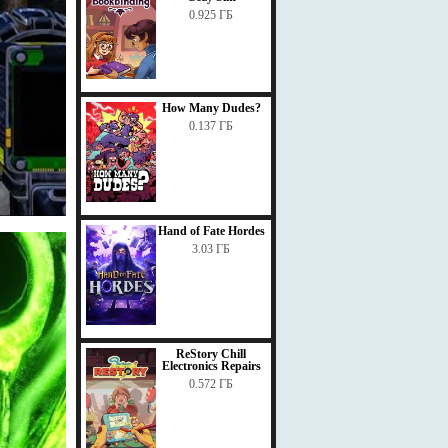
0.925 ГБ
How Many Dudes?
0.137 ГБ
Hand of Fate Hordes
3.03 ГБ
ReStory Chill
Electronics Repairs
0.572 ГБ