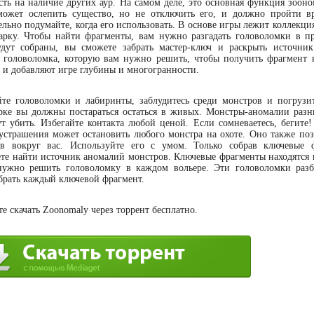
сть на наличие других аур. На самом деле, это основная функция зооно
 может ослепить существо, но не отключить его, и должно пройти в
льно подумайте, когда его использовать. В основе игры лежит коллекци
арку. Чтобы найти фрагменты, вам нужно разгадать головоломки в п
дут собраны, вы сможете забрать мастер-ключ и раскрыть источни
я головоломка, которую вам нужно решить, чтобы получить фрагмент 
 и добавляют игре глубины и многогранности.
йте головоломки и лабиринты, заблудитесь среди монстров и погрузит
рке вы должны постараться остаться в живых. Монстры-аномалии раз
т убить. Избегайте контакта любой ценой. Если сомневаетесь, бегите
устрашения может остановить любого монстра на охоте. Оно также поз
в вокруг вас. Используйте его с умом. Только собрав ключевые 
ете найти источник аномалий монстров. Ключевые фрагменты находятся в
нужно решить головоломку в каждом вольере. Эти головоломки раз
брать каждый ключевой фрагмент.
е скачать Zoonomaly через торрент бесплатно.