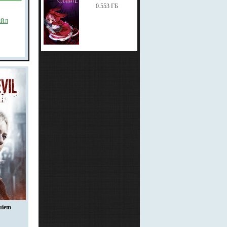
0.553 ГБ
айл
uiem