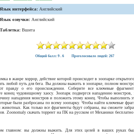
Язык интерфейса:
Английский
Язык озвучки:
Английский
Таблетка:
Вшита
Общий балл: 9 . 6
Проголосовало людей: 267
омка в жанре хоррор, действие которой происходит в зоопарке открытог
ать любой путь для бега. Вы должны выжить в зоопарке, полном монстро
ют правду о его происхождении. Соберите все ключевые фрагмент
е конец чудовищному хаосу. Зоопарк подвергся нападению монстров,
ричину нападения монстров и положить этому конец. Чтобы выполнить эт
оторые были разбросаны по всему зоопарку. Чтобы найти ключевые фраг
животных. Как только все фрагменты будут собраны, вы сможете забра
ов. Zoonomaly скачать торрент на ПК на русском от Механики бесплатно
мом главном: вы должны выжить. Для этих целей в ваших руках бы