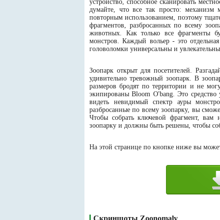
устройство, способное сканировать местно
думайте, что все так просто: механизм
повторным использованием, поэтому тщате
фрагментов, разбросанных по всему зооп
животных. Как только все фрагменты бу
монстров. Каждый вольер - это отдельна
головоломки универсальны и увлекательны
Зоопарк открыт для посетителей. Разгада
удивительно тревожный зоопарк. В зоопа
размеров бродят по территории и не могу
экипированы Bloom O'bang. Это средство 
видеть невидимый спектр ауры монстро
разбросанные по всему зоопарку, вы смож
Чтобы собрать ключевой фрагмент, вам 
зоопарку и должны быть решены, чтобы со
На этой странице по кнопке ниже вы может
Скриншоты Zoonomaly