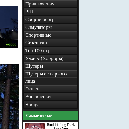
Приключения
РПГ
Сборники игр
Симуляторы
Спортивные
Стратегии
Топ 100 игр
Ужасы (Хорроры)
Шутеры
Шутеры от первого
лица
Экшен
Эротические
Я ищу
Самые новые
Bookbinding Dark
Cozy Sim