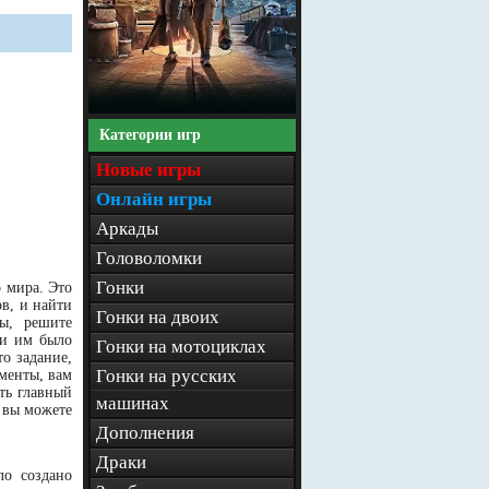
Категории игр
Новые игры
Онлайн игры
Аркады
Головоломки
Гонки
о мира. Это
в, и найти
Гонки на двоих
ы, решите
 и им было
Гонки на мотоциклах
о задание,
Гонки на русских
менты, вам
ть главный
машинах
 вы можете
Дополнения
Драки
ло создано