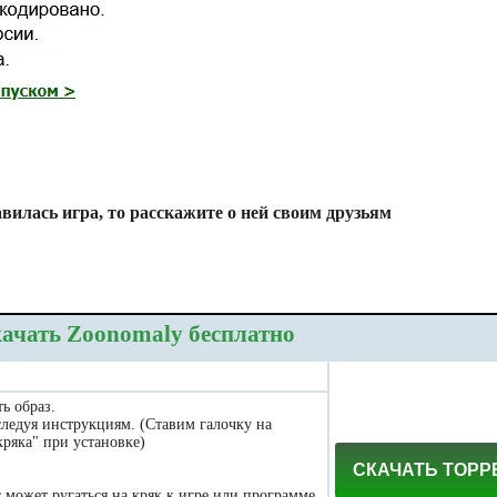
вилась игра, то расскажите о ней своим друзьям
ачать Zoonomaly бесплатно
ь образ.
следуя инструкциям. (Ставим галочку на
ряка" при установке)
СКАЧАТЬ ТОРР
может ругаться на кряк к игре или программе.