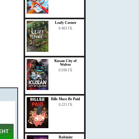
Leafy Corner
0.463 ГБ
Kusan City of
Wolves
0.930 ГБ
Bills Must Be Paid
0.221 ГБ
ЕНТ
Rubinite