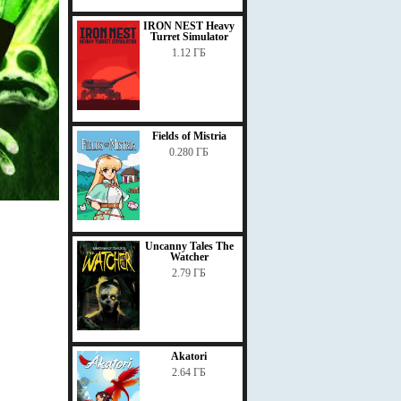
IRON NEST Heavy
Turret Simulator
1.12 ГБ
Fields of Mistria
0.280 ГБ
Uncanny Tales The
Watcher
2.79 ГБ
Akatori
2.64 ГБ