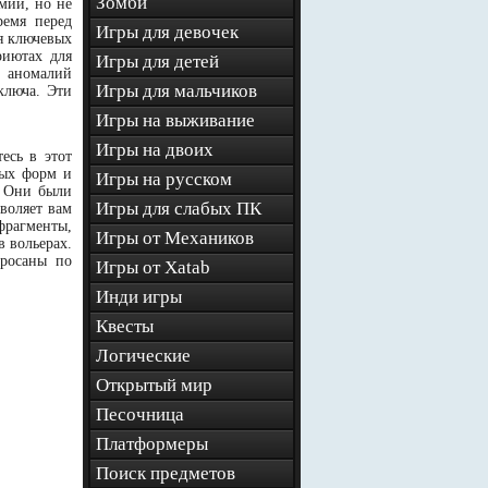
Зомби
мии, но не
ремя перед
Игры для девочек
я ключевых
риютах для
Игры для детей
к аномалий
Игры для мальчиков
ключа. Эти
Игры на выживание
Игры на двоих
есь в этот
ных форм и
Игры на русском
! Они были
Игры для слабых ПК
воляет вам
фрагменты,
Игры от Механиков
 вольерах.
бросаны по
Игры от Xatab
Инди игры
Квесты
Логические
Открытый мир
Песочница
Платформеры
Поиск предметов