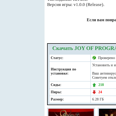
Версия игры: v1.0.0 (Release).
Если вам понра
Скачать JOY OF PROGRAM
Статус:
Проверено
Установить и и
Инструкция по
установке:
Ваш антивирус 
Советуем отклю
Сиды:
218
Пиры:
24
Размер:
6.28 ГБ