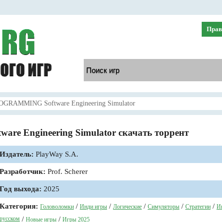
Прав
GRAMMING Software Engineering Simulator
e Engineering Simulator скачать торрент
Издатель:
PlayWay S.A.
Разработчик:
Prof. Scherer
Год выхода:
2025
Категория:
/
/
/
/
/
Головоломки
Инди игры
Логические
Симуляторы
Стратегии
И
русском
/
/
Новые игры
Игры 2025