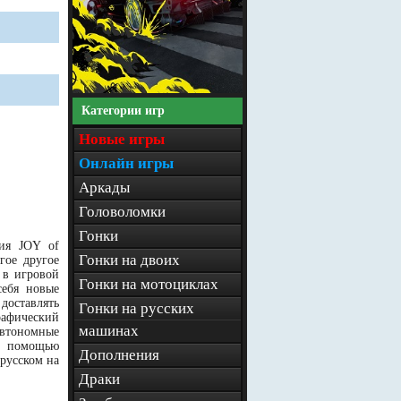
Категории игр
Новые игры
Онлайн игры
Аркады
Головоломки
Гонки
ия JOY of
Гонки на двоих
гое другое
 в игровой
Гонки на мотоциклах
себя новые
доставлять
Гонки на русских
рафический
машинах
автономные
 с помощью
Дополнения
русском на
Драки