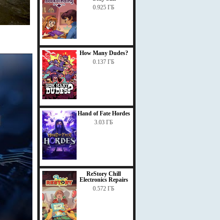
0.925 ГБ
How Many Dudes?
0.137 ГБ
Hand of Fate Hordes
3.03 ГБ
ReStory Chill
Electronics Repairs
0.572 ГБ