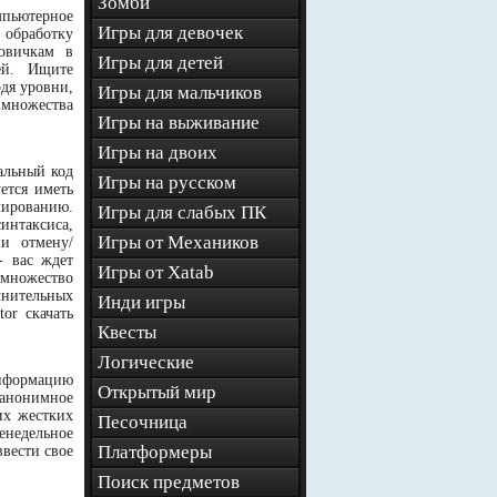
Зомби
мпьютерное
Игры для девочек
 обработку
овичкам в
Игры для детей
ей. Ищите
дя уровни,
Игры для мальчиков
 множества
Игры на выживание
Игры на двоих
альный код
Игры на русском
ется иметь
мированию.
Игры для слабых ПК
синтаксиса,
Игры от Механиков
 и отмену/
- вас ждет
Игры от Xatab
 множество
лнительных
Инди игры
or скачать
Квесты
Логические
информацию
Открытый мир
 анонимное
их жестких
Песочница
енедельное
Платформеры
вести свое
Поиск предметов