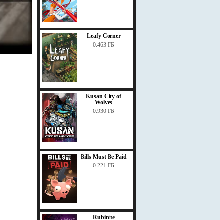
Leafy Corner
0.463 ГБ
Kusan City of
Wolves
0.930 ГБ
Bills Must Be Paid
0.221 ГБ
Rubinite