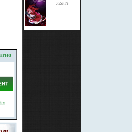
0.553 ГБ
атно
ЕНТ
айл