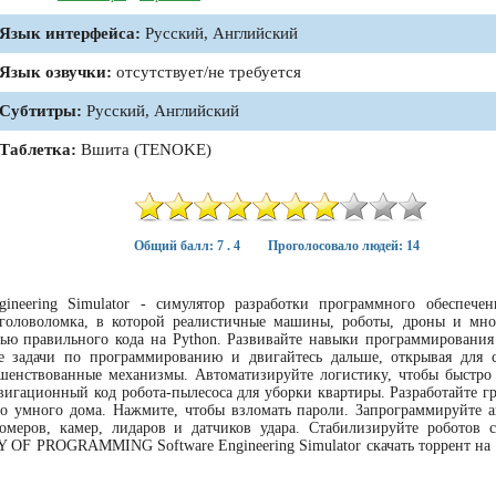
Язык интерфейса:
Русский, Английский
Язык озвучки:
отсутствует/не требуется
Субтитры:
Русский, Английский
Таблетка:
Вшита (TENOKE)
Общий балл: 7 . 4
Проголосовало людей: 14
ering Simulator - симулятор разработки программного обеспечен
оловоломка, в которой реалистичные машины, роботы, дроны и мно
ью правильного кода на Python. Развивайте навыки программирования
е задачи по программированию и двигайтесь дальше, открывая для 
енствованные механизмы. Автоматизируйте логистику, чтобы быстро 
авигационный код робота-пылесоса для уборки квартиры. Разработайте г
о умного дома. Нажмите, чтобы взломать пароли. Запрограммируйте 
омеров, камер, лидаров и датчиков удара. Стабилизируйте роботов
OY OF PROGRAMMING Software Engineering Simulator скачать торрент на 