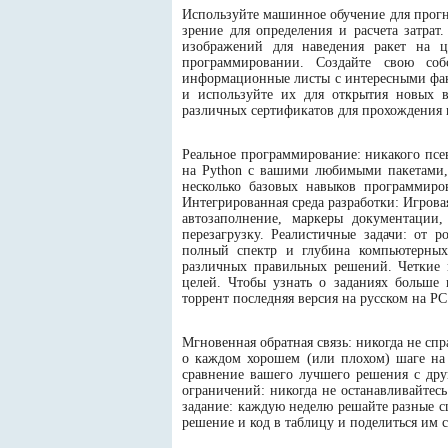
Используйте машинное обучение для прогн
зрение для определения и расчета затра
изображений для наведения ракет на 
программировании. Создайте свою со
информационные листы с интересными фак
и используйте их для открытия новых в
различных сертификатов для прохождения в
Реальное программирование: никакого псе
на Python с вашими любимыми пакетами, т
несколько базовых навыков программиро
Интегрированная среда разработки: Игровая
автозаполнение, маркеры документации,
перезагрузку. Реалистичные задачи: от 
полный спектр и глубина компьютерных
различных правильных решений. Четкие ц
целей. Чтобы узнать о заданиях больше
торрент последняя версия на русском на PC
Мгновенная обратная связь: никогда не с
о каждом хорошем (или плохом) шаге на
сравнение вашего лучшего решения с дру
ограничений: никогда не останавливайтес
задание: каждую неделю решайте разные с
решение и код в таблицу и поделиться им 