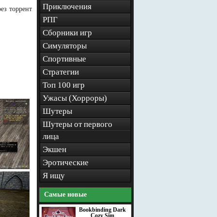
Приключения
ез торрент
РПГ
Сборники игр
Симуляторы
Спортивные
Стратегии
Топ 100 игр
Ужасы (Хорроры)
Шутеры
Шутеры от первого
лица
Экшен
Эротические
Я ищу
Самые новые
Bookbinding Dark
Cozy Sim