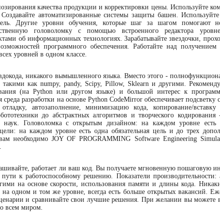
озирования качества продукции и корректировки цены. Используйте ко
т. Создавайте автоматизированные системы защиты башен. Используйте
цель. Другие уровни обучения, которые шаг за шагом помогают н
бственную головоломку с помощью встроенного редактора уровн
тами об информационных технологиях. Зарабатывайте звездочки, прохо
озможностей программного обеспечения. Работайте над получением
сех уровней в одном классе.
вдокода, никакого вымышленного языка. Вместо этого - полнофункцион
акими как numpy, pandy, Scipy, Pillow, Sklearn и другими. Рекоменду
вания (на Python или другом языке) и большой интерес к програм
 среда разработки на основе Python CodeMirror обеспечивает подсветку 
 отладку, автозаполнение, минимизацию кода, копирование/вставку
робототехники до абстрактных алгоритмов и творческого кодирования 
 наук. Головоломка с открытым дизайном: на каждом уровне есть
ели: на каждом уровне есть одна обязательная цель и до трех допо
 вам необходимо JOY OF PROGRAMMING Software Engineering Simulat
.
прашивайте, работает ли ваш код. Вы получаете мгновенную пошаговую 
 пути к работоспособному решению. Показатели производительности:
гими на основе скорости, использования памяти и длины кода. Никак
ь на одном и том же уровне, всегда есть больше открытых вакансий. Еж
ценарии и сравнивайте свои лучшие решения. При желании вы можете в
со всем миром.