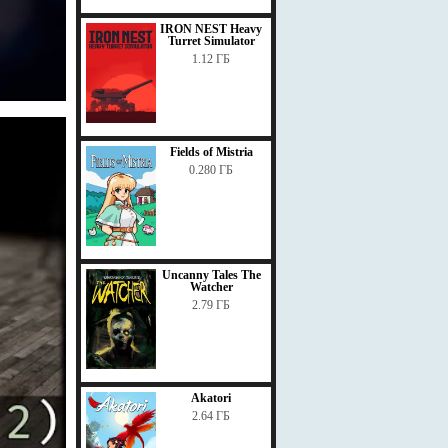
IRON NEST Heavy
Turret Simulator
1.12 ГБ
Fields of Mistria
0.280 ГБ
Uncanny Tales The
Watcher
2.79 ГБ
Akatori
2.64 ГБ