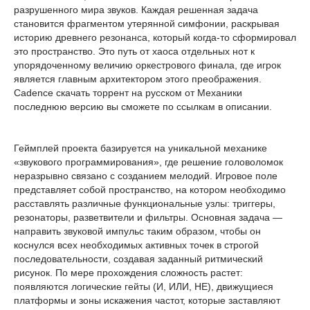
разрушенного мира звуков. Каждая решенная задача
становится фрагментом утерянной симфонии, раскрывая
историю древнего резонанса, который когда-то сформировал
это пространство. Это путь от хаоса отдельных нот к
упорядоченному величию оркестрового финала, где игрок
является главным архитектором этого преображения.
Cadence скачать торрент на русском от Механики
последнюю версию вы сможете по ссылкам в описании.
Геймплей проекта базируется на уникальной механике
«звукового программирования», где решение головоломок
неразрывно связано с созданием мелодий. Игровое поле
представляет собой пространство, на котором необходимо
расставлять различные функциональные узлы: триггеры,
резонаторы, разветвители и фильтры. Основная задача —
направить звуковой импульс таким образом, чтобы он
коснулся всех необходимых активных точек в строгой
последовательности, создавая заданный ритмический
рисунок. По мере прохождения сложность растет:
появляются логические гейты (И, ИЛИ, НЕ), движущиеся
платформы и зоны искажения частот, которые заставляют