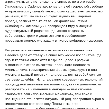
игрока учитывать не только путь сигнала, но и его тембр.
Уникальность Cadence заключается в её творческой свободе
— практически у каждой головоломки существует множество
решений, и то, как именно будет звучать ваш вариант
победы, зависит только от вашей фантазии. Режим
«Свободной композиции» превращает игру в мощный
аудиовизуальный редактор, где можно создавать
собственные треки и делиться ими с сообществом,
превращая логическую задачу в чистое цифровое искусство.
Визуальное исполнение и техническая составляющая
Cadence делают ставку на синестетическое восприятие, где
звук и картинка сливаются в единое целое. Графика
выполнена в стиле высокотехнологичного неонового
минимализма: геометрические формы пульсируют в такт
музыке, а каждый поток сигнала оставляет за собой сочные
световые шлейфы. Использование современных технологий
процедурной анимации позволяет окружению динамически
реагировать на изменения в мелодии — чем сложнее
становится ваш «музыкальный механизм», тем ярче и
насыщеннее становится визуальный ряд, превращая экран в
гипнотическое световое шоу. Технически игра
оптимизирована для безупречной синхронизации аудио и