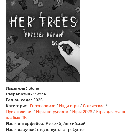
Издатель:
Stone
Разработчик:
Stone
Год выхода:
2026
Категория:
Головоломки
/
Инди игры
/
Логические
/
Приключения
/
Игры на русском
/
Игры 2026
/
Игры для очень
слабых ПК
Язык интерфейса:
Русский, Английский
Язык озвучки:
отсутствует/не требуется