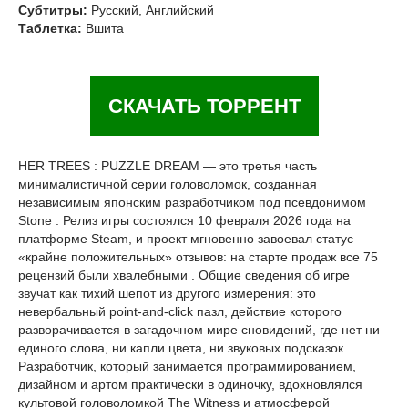
Субтитры:
Русский, Английский
Таблетка:
Вшита
СКАЧАТЬ ТОРРЕНТ
HER TREES : PUZZLE DREAM — это третья часть
минималистичной серии головоломок, созданная
независимым японским разработчиком под псевдонимом
Stone . Релиз игры состоялся 10 февраля 2026 года на
платформе Steam, и проект мгновенно завоевал статус
«крайне положительных» отзывов: на старте продаж все 75
рецензий были хвалебными . Общие сведения об игре
звучат как тихий шепот из другого измерения: это
невербальный point-and-click пазл, действие которого
разворачивается в загадочном мире сновидений, где нет ни
единого слова, ни капли цвета, ни звуковых подсказок .
Разработчик, который занимается программированием,
дизайном и артом практически в одиночку, вдохновлялся
культовой головоломкой The Witness и атмосферой