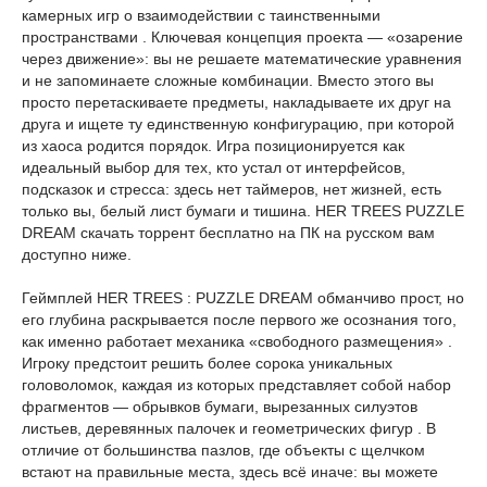
камерных игр о взаимодействии с таинственными
пространствами . Ключевая концепция проекта — «озарение
через движение»: вы не решаете математические уравнения
и не запоминаете сложные комбинации. Вместо этого вы
просто перетаскиваете предметы, накладываете их друг на
друга и ищете ту единственную конфигурацию, при которой
из хаоса родится порядок. Игра позиционируется как
идеальный выбор для тех, кто устал от интерфейсов,
подсказок и стресса: здесь нет таймеров, нет жизней, есть
только вы, белый лист бумаги и тишина. HER TREES PUZZLE
DREAM скачать торрент бесплатно на ПК на русском вам
доступно ниже.
Геймплей HER TREES : PUZZLE DREAM обманчиво прост, но
его глубина раскрывается после первого же осознания того,
как именно работает механика «свободного размещения» .
Игроку предстоит решить более сорока уникальных
головоломок, каждая из которых представляет собой набор
фрагментов — обрывков бумаги, вырезанных силуэтов
листьев, деревянных палочек и геометрических фигур . В
отличие от большинства пазлов, где объекты с щелчком
встают на правильные места, здесь всё иначе: вы можете