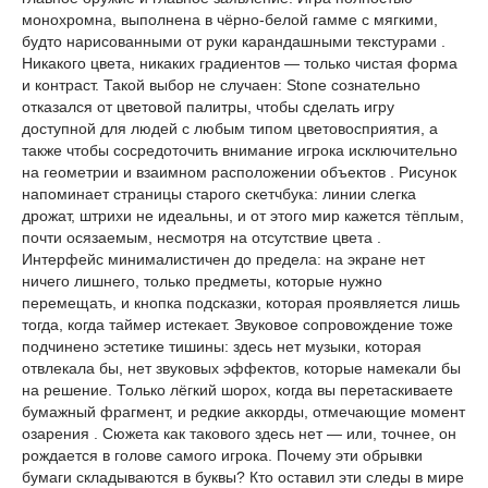
монохромна, выполнена в чёрно-белой гамме с мягкими,
будто нарисованными от руки карандашными текстурами .
Никакого цвета, никаких градиентов — только чистая форма
и контраст. Такой выбор не случаен: Stone сознательно
отказался от цветовой палитры, чтобы сделать игру
доступной для людей с любым типом цветовосприятия, а
также чтобы сосредоточить внимание игрока исключительно
на геометрии и взаимном расположении объектов . Рисунок
напоминает страницы старого скетчбука: линии слегка
дрожат, штрихи не идеальны, и от этого мир кажется тёплым,
почти осязаемым, несмотря на отсутствие цвета .
Интерфейс минималистичен до предела: на экране нет
ничего лишнего, только предметы, которые нужно
перемещать, и кнопка подсказки, которая проявляется лишь
тогда, когда таймер истекает. Звуковое сопровождение тоже
подчинено эстетике тишины: здесь нет музыки, которая
отвлекала бы, нет звуковых эффектов, которые намекали бы
на решение. Только лёгкий шорох, когда вы перетаскиваете
бумажный фрагмент, и редкие аккорды, отмечающие момент
озарения . Сюжета как такового здесь нет — или, точнее, он
рождается в голове самого игрока. Почему эти обрывки
бумаги складываются в буквы? Кто оставил эти следы в мире