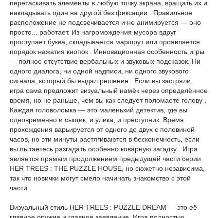
перетаскивать элементы в любую точку экрана, вращать их и
накладывать один на другой без фиксации . Правильное
расположение не подсвечивается и не анимируется — оно
просто... работает. Из нагромождения мусора вдруг
проступает буква, складывается маршрут или проявляется
порядок нажатия кнопок . Инновационная особенность игры
— полное отсутствие вербальных и звуковых подсказок. Ни
одного диалога, ни одной надписи, ни одного звукового
сигнала, который бы выдал решение . Если вы застряли,
игра сама предложит визуальный намёк через определённое
время, но не раньше, чем вы как следует поломаете голову .
Каждая головоломка — это маленький детектив, где вы
одновременно и сыщик, и улика, и преступник. Время
прохождения варьируется от одного до двух с половиной
часов, но эти минуты растягиваются в бесконечность, если
вы пытаетесь разгадать особенно коварную загадку . Игра
является прямым продолжением предыдущей части серии
HER TREES : THE PUZZLE HOUSE, но сюжетно независима,
так что новички могут смело начинать знакомство с этой
части.
Визуальный стиль HER TREES : PUZZLE DREAM — это её
главное оружие и главное заявление. Игра полностью