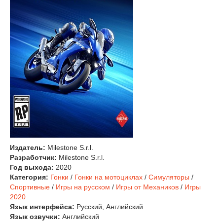
Издатель:
Milestone S.r.l.
Разработчик:
Milestone S.r.l.
Год выхода:
2020
Категория:
Гонки
/
Гонки на мотоциклах
/
Симуляторы
/
Спортивные
/
Игры на русском
/
Игры от Механиков
/
Игры
2020
Язык интерфейса:
Русский, Английский
Язык озвучки:
Английский