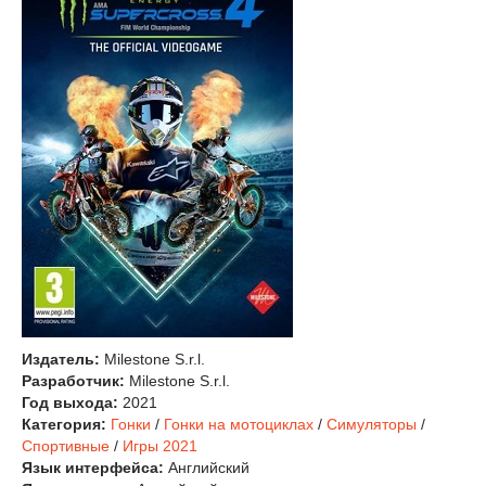
Издатель:
Milestone S.r.l.
Разработчик:
Milestone S.r.l.
Год выхода:
2021
Категория:
Гонки
/
Гонки на мотоциклах
/
Симуляторы
/
Спортивные
/
Игры 2021
Язык интерфейса:
Английский