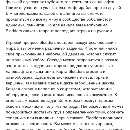
физикой в условиях глубокого заснеженного ландшафта.
Примите участие в увлекательном фрирайде против друзей.
В многопользовательской онлайн-игре вы сможете
прокатиться по всему миру в сообществе бобслеистов-
единомышленников. Но для начала вам необходимо
Sledders скачать торрент последняя версия на русском.
Игровой процесс Sledders построен вокруг исследования
мира и выполнения различных заданий. Игроки начинают
своё приключение в небольшой деревне, которая служит
центральным хабом. Отсюда можно отправиться в разные
части карты, каждая из которых предлагает уникальные
ландшафты и испытания. Карта Sledders огромна и
разнообразна. Здесь есть заснеженные леса, горные
вершины, замерзшие озера и даже заброшенные шахты.
Каждая локация наполнена секретами, которые можно
обнаружить, если внимательно исследовать окружение. В
игре есть множество заданий, которые помогут игрокам
освоить механику и получить награды. Например, вам может
понадобиться доставить груз в определенную точку, обогнать
соперника или выполнить серию трюков. Sledders поощряет
игроков за креативность. Вы можете выполнять прыжки,
вращения и другие трюки, чтобы заработать очки и улучшить