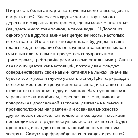
В игре есть большая карта, которую вы можете исследовать
и играть с ней. Здесь есть крутые холмы, горы, много
деревьев и открытых пространств, где вы можете покататься
(да, здесь много трамплинов, а также вода ...)! Дорога из
одного угла в другой занимает целую вечность, настолько
велика карта. И кто знает, что ждет нас в будущем, в наши
планы входит создание более крупных и качественных карт
(мы слышали, что вы интересуетесь сноукроссингом,
трикстерами, трейл-райдерами и всеми остальными!). Снег в
санях ощущается как настоящий, поэтому вам следует
совершенствовать свои навыки катания на лыжах, иначе вы
будете все глубже и глубже увязать в снегу! Для фрирайда в
сельской местности требуется много снега, и катание на нем
отличается от катания в других местах. Вам нужно освоить
управление автомобилем, перенося вес тела, выполняя
повороты на дроссельной заслонке, двигаясь на лыжах в
противоположном направлении и осваивая множество
других новых навыков. Как только они овладеют навыками,
необходимыми в труднодоступных местах, их нельзя будет
арестовать, и ни один военнопленный не помешает им
застрять. Симулятор фрирайда на снегоходах с реальной