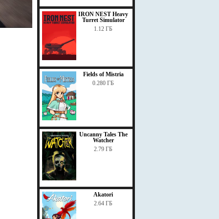
IRON NEST Heavy
Turret Simulator
1.12 ГБ
Fields of Mistria
0.280 ГБ
Uncanny Tales The
Watcher
2.79 ГБ
Akatori
2.64 ГБ