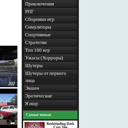
Приключения
РПГ
Сборники игр
Симуляторы
Спортивные
Стратегии
Топ 100 игр
Ужасы (Хорроры)
Шутеры
Шутеры от первого
лица
Экшен
Эротические
Я ищу
Самые новые
Bookbinding Dark
Cozy Sim