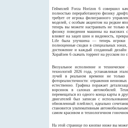
Геймплей Forza Horizon 6 совершил ка
полностью переработанную физику дрифта
требует от игрока филигранного управле
моделей, с особым акцентом на редкие яп
теперь вы можете настраивать не только
физику поведения машины на высоких с
влияют на зацеп шин и видимость, превра
Life была улучшена — теперь игроки 
полноценные сходки в специальных зонах, 
достижение и каждый созданный дизайн 
Хорайзен 6 скачать торрент на русском по 
Визуальное исполнение и техническое 
технологий 2026 года, устанавливая эта
лучей в реальном времени не только 
фотореалистичности: отражения неоновых
естественно. Графика поражает детализа
ворсинок в салонах автомобилей. Тех
перемещаться из одного конца карты в дру
двигателей был записан с использовани
обновленный плейлист, идеально сочетающ
становится ультимативным автомобильным 
самом красивом и технологичном гоночно
На этой странице по кнопке ниже вы можете