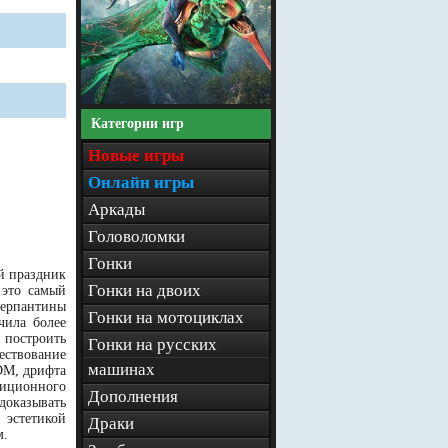
Категории игр
Новые игры
Онлайн игры
Аркады
Головоломки
Гонки
ый праздник
Гонки на двоих
 это самый
серпантины
Гонки на мотоциклах
чила более
 построить
Гонки на русских
ествование
машинах
DM, дрифта
диционного
Дополнения
 доказывать
 эстетикой
Драки
м.