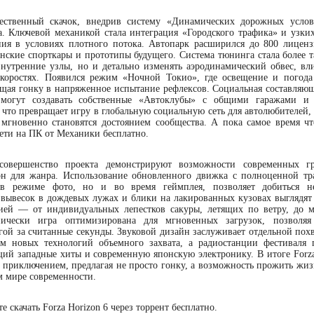
чественный скачок, внедрив систему «Динамических дорожных усло
. Ключевой механикой стала интеграция «Городского трафика» и узких
ния в условиях плотного потока. Автопарк расширился до 800 лицен
онские спорткары и прототипы будущего. Система тюнинга стала более т
 внутренние узлы, но и детально изменять аэродинамический обвес, в
коростях. Появился режим «Ночной Токио», где освещение и погод
щая гонку в напряженное испытание рефлексов. Социальная составляющ
могут создавать собственные «Автоклубы» с общими гаражами и 
что превращает игру в глобальную социальную сеть для автолюбителей, 
мгновенно становятся достоянием сообщества. А пока самое время ч
сети на ПК от Механики бесплатно.
совершенство проекта демонстрируют возможности современных гр
лон для жанра. Использование обновленного движка с полноценной тр
в режиме фото, но и во время геймплея, позволяет добиться не
 вывесок в дождевых лужах и блики на лакированных кузовах выглядят
цией — от индивидуальных лепестков сакуры, летящих по ветру, до 
нически игра оптимизирована для мгновенных загрузок, позволяя
гой за считанные секунды. Звуковой дизайн заслуживает отдельной похв
ем новых технологий объемного захвата, а радиостанции фестиваля 
ий западные хиты и современную японскую электронику. В итоге Forza
приключением, предлагая не просто гонку, а возможность прожить жиз
м мире современности.
 скачать Forza Horizon 6 через торрент бесплатно.