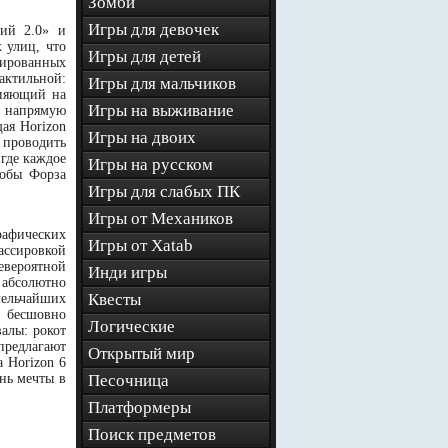
Зомби
Игры для девочек
вий 2.0» и
 улиц, что
Игры для детей
зированных
актильной:
Игры для мальчиков
лияющий на
Игры на выживание
а напрямую
ая Horizon
Игры на двоих
проводить
где каждое
Игры на русском
тобы Форза
Игры для слабых ПК
Игры от Механиков
афических
Игры от Xatab
ассировкой
вероятной
Инди игры
 абсолютно
Квесты
мельчайших
 бесшовно
Логические
алы: рокот
предлагают
Открытый мир
 Horizon 6
нь мечты в
Песочница
Платформеры
Поиск предметов