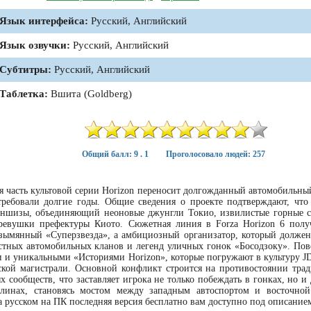
Язык интерфейса:
Русский, Английский
Язык озвучки:
Русский, Английский
Субтитры:
Русский, Английский
Таблетка:
Вшита (Goldberg)
Общий балл: 9 . 1
Проголосовало людей: 257
тая часть культовой серии Horizon переносит долгожданный автомобильн
ебовали долгие годы. Общие сведения о проекте подтверждают, что
ншизы, объединяющий неоновые джунгли Токио, извилистые горные 
евушки префектуры Киото. Сюжетная линия в Forza Horizon 6 полу
безымянный «Суперзвезда», а амбициозный организатор, который должен
естных автомобильных кланов и легенд уличных гонок «Босодзоку». Пов
 и уникальными «Историями Horizon», которые погружают в культуру J
ской магистрали. Основной конфликт строится на противостоянии тра
 сообществ, что заставляет игрока не только побеждать в гонках, но и
линах, становясь мостом между западным автоспортом и восточной
на русском на ПК последняя версия бесплатно вам доступно под описание