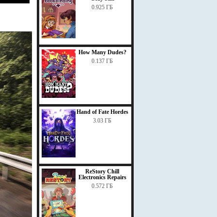
0.925 ГБ
How Many Dudes?
0.137 ГБ
Hand of Fate Hordes
3.03 ГБ
ReStory Chill
Electronics Repairs
0.572 ГБ