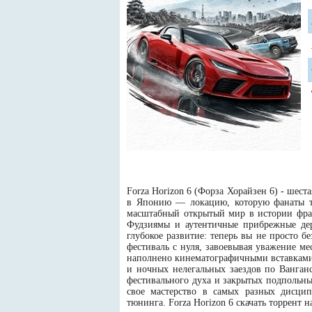
Forza Horizon 6 (Форза Хорайзен 6) - шес
в Японию — локацию, которую фанаты тр
масштабный открытый мир в истории фра
Фудзиямы и аутентичные прибрежные дер
глубокое развитие: теперь вы не просто 
фестиваль с нуля, завоевывая уважение м
наполнено кинематографичными вставками
и ночных нелегальных заездов по Ванган
фестивального духа и закрытых подпольных
свое мастерство в самых разных дисцип
тюнинга. Forza Horizon 6 скачать торрент 