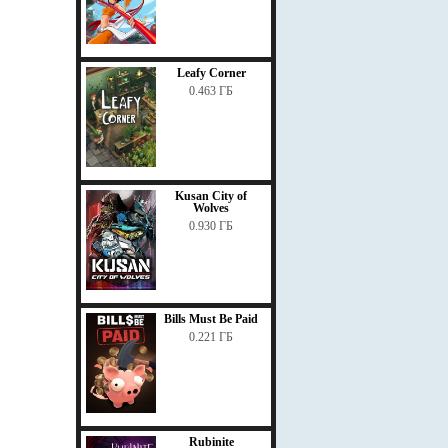
Leafy Corner
0.463 ГБ
Kusan City of
Wolves
0.930 ГБ
Bills Must Be Paid
0.221 ГБ
Rubinite