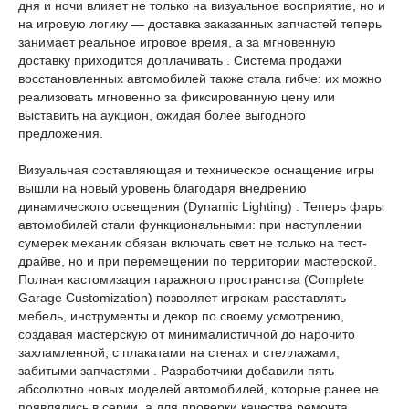
дня и ночи влияет не только на визуальное восприятие, но и
на игровую логику — доставка заказанных запчастей теперь
занимает реальное игровое время, а за мгновенную
доставку приходится доплачивать . Система продажи
восстановленных автомобилей также стала гибче: их можно
реализовать мгновенно за фиксированную цену или
выставить на аукцион, ожидая более выгодного
предложения.
Визуальная составляющая и техническое оснащение игры
вышли на новый уровень благодаря внедрению
динамического освещения (Dynamic Lighting) . Теперь фары
автомобилей стали функциональными: при наступлении
сумерек механик обязан включать свет не только на тест-
драйве, но и при перемещении по территории мастерской.
Полная кастомизация гаражного пространства (Complete
Garage Customization) позволяет игрокам расставлять
мебель, инструменты и декор по своему усмотрению,
создавая мастерскую от минималистичной до нарочито
захламленной, с плакатами на стенах и стеллажами,
забитыми запчастями . Разработчики добавили пять
абсолютно новых моделей автомобилей, которые ранее не
появлялись в серии, а для проверки качества ремонта