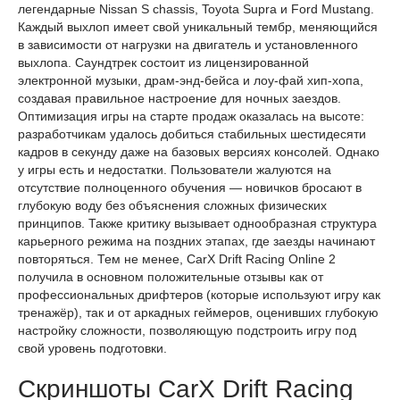
легендарные Nissan S chassis, Toyota Supra и Ford Mustang.
Каждый выхлоп имеет свой уникальный тембр, меняющийся
в зависимости от нагрузки на двигатель и установленного
выхлопа. Саундтрек состоит из лицензированной
электронной музыки, драм-энд-бейса и лоу-фай хип-хопа,
создавая правильное настроение для ночных заездов.
Оптимизация игры на старте продаж оказалась на высоте:
разработчикам удалось добиться стабильных шестидесяти
кадров в секунду даже на базовых версиях консолей. Однако
у игры есть и недостатки. Пользователи жалуются на
отсутствие полноценного обучения — новичков бросают в
глубокую воду без объяснения сложных физических
принципов. Также критику вызывает однообразная структура
карьерного режима на поздних этапах, где заезды начинают
повторяться. Тем не менее, CarX Drift Racing Online 2
получила в основном положительные отзывы как от
профессиональных дрифтеров (которые используют игру как
тренажёр), так и от аркадных геймеров, оценивших глубокую
настройку сложности, позволяющую подстроить игру под
свой уровень подготовки.
Скриншоты CarX Drift Racing