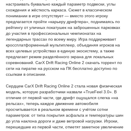
настраивать буквально каждый параметр подвески, углы
схождения и жёсткость каркаса. Сюжет в классическом
понимании в игре отсутствует — вместо этого игроку
предлагается пройти «карьеру дрифтера», поднимаясь по
рейтингу от уличных покатушек на заброшенных парковках
до участия в профессиональных чемпионатах на
легендарных трассах по всему миру. Игра поддерживает
кроссплатформенный мультиплеер, объединяя игроков на
всех целевых устройствах в единую экосистему, а также
предлагает режим разделённого экрана для локальных
соревнований. CarX Drift Racing Online 2 скачать торрент по
сети на пиратке на русском на ПК бесплатно доступно по
ссылкам в описании.
Сердцем CarX Drift Racing Online 2 стала новая физическая
модель, которую разработчики назвали «TrueFeel 3.0». В
отличие от первой части, где дрифт ощущался слегка «на
рельсах», теперь каждое движение автомобиля
просчитывается в реальном времени с учётом сотни
параметров: от типа покрытия асфальта и температуры шин
до угла наклона дороги и даже ветровой нагрузки. Игроки,
перешедшие из первой части, отметят заметное увеличение