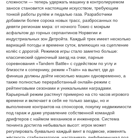
сложности — теперь удержать машину в контролируемом
заносе становится настоящим искусством, требующим
тонкой работы рулём и педалью газа. Разработчики
добавили более сорока новых трасс, разбросанных по
девяти регионам мира: от ночного Токио с мокрым
асфальтом до горных серпантинов Норвегии и
индустриальных зон Детройта. Каждый трек имеет несколько
вариаций погоды и времени суток, влияющих на сцепление
колёс с дорогой. Режимов игры стало заметно больше:
классический одиночный заезд на очки, парные
соревнования «Tandem Battle» с судейством по углу и
близости к сопернику, режим «Train» на вылет, где до
финиша должны дойти несколько машин одновременно, а
также полностью переработанный онлайн-режим с
рейтинговыми сезонами и уникальными наградами.
Карьерный режим растянут примерно на сто часов игрового
времени и включает в себя не только заезды, но и
выполнение контрактов на спонсоров, покупку недвижимости
под гараж и даже управление собственной командой
дрифтеров с наймом механиков и инженеров. Система
тюнинга достигла небывалых высот: игрок может
регулировать буквально каждый винт в подвеске, изменять
жёсткость стабилизаторов, настраивать дифференциал под