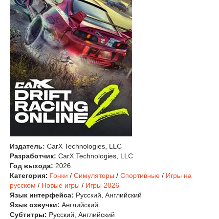
Издатель:
CarX Technologies, LLC
Разработчик:
CarX Technologies, LLC
Год выхода:
2026
Категория:
Гонки
/
Симуляторы
/
Спортивные
/
Игры на
русском
/
Новые игры
/
Игры 2026
Язык интерфейса:
Русский, Английский
Язык озвучки:
Английский
Субтитры:
Русский, Английский