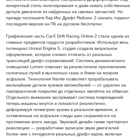
конкретный стиль пилотирования и даже ковать собственные
детали двигателя из найденных на свалках запчастей. Но
прежде поспешите Кар Икс Дрифт Рейсинг 2 скачать торрент
последняя версия на ПК на русском бесплатно.
Графическая часть CarX Drift Racing Online 2 стала одним из
главных предметов гордости разработчиков. Используя весь
потенциал Unreal Engine 5, студия создала визуальное
оформление, которое сложно отличить от реальных
трансляций дрифт-соревнований. Система динамического
освещения Lumen отвечает за реалистичное преломление
солнечных лучей в выхлопных газах и блики на мокром
асфальте. Технология Nanite позволяет прорабатывать
мельчайшие детали кузовов автомобилей — от царапин на
лакокрасочном покрытии до отдельных заклёпок на обвесах.
Отдельного внимания заслуживает система повреждений:
теперь машины мнутся и ломаются реалистично,
деформируя геометрию кузова в реальном времени, а
оставленные на асфальте следы шин сохраняются на
протяжении всего заезда. Звуковой дизайн также претерпел
революцию — разработчики записали звуки двигателей
более чем с пятидесяти реальных дрифт-каров, включая