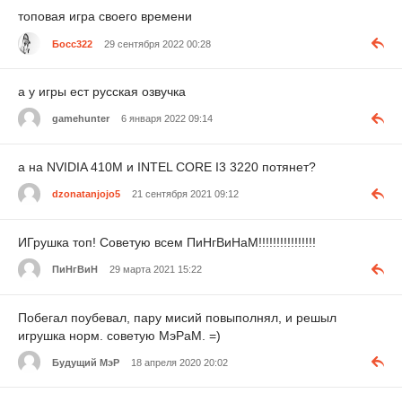
топовая игра своего времени
Босс322
29 сентября 2022 00:28
а у игры ест русская озвучка
gamehunter
6 января 2022 09:14
а на NVIDIA 410M и INTEL CORE I3 3220 потянет?
dzonatanjojo5
21 сентября 2021 09:12
ИГрушка топ! Советую всем ПиНгВиНаМ!!!!!!!!!!!!!!!!
ПиНгВиН
29 марта 2021 15:22
Побегал поубевал, пару мисий повыполнял, и решыл
игрушка норм. советую МэРаМ. =)
Будущий МэР
18 апреля 2020 20:02