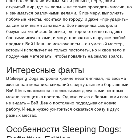
еще более реалистичным. Как и раньше, перед вами
открытый мир, где вы вольны не только проходить миссии, но
и заниматься различными делами. К примеру, выполнять
побочные квесты, носиться по городу, и даже «приударить»
за симпатичными азиатками. Все наверняка смотрели
безумные китайские боевики, где герои отлично владеют
боевыми искусствами, и могут превратить в оружие любой
предмет. Вей Шень не исключением – он умелый мастер,
который использует не только пистолеты, но и свое тело и
подручные материалы, чтобы повалить на землю врагов.
Интересные факты
В Sleeping Dogs встроена крайне незатейливая, но весьма
жизненная механика свиданий с виртуальными барышнями.
Вэй Шень знакомится с несколькими девушками, которых
можно затащить в постель. Однако секса с барышнями вам
не видать – Вэй Шеню постоянно подкидывают новую
работу. И еще нужно ухитриться оказаться сразу в двух
разных местах.
Особенности Sleeping Dogs: