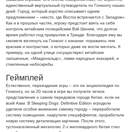
единственный виртуальный путеводитель по Гонконгу наших
дней. Город, который коротко описывают одним
предложением – «место, где Восток встречается с Западом».
Как и в прошлых частях, игроку предстоит взять на себя
контроль китайским полицейским Вэй Шенем, что долгое
время работал под прикрытем в Триаде. Благодаря ему вы
сможете взглянуть на Гонконг с изнанки: поражаясь тем
краскам и контрастам, о которых даже не могли мечтать. К
примеру, на одной улице сосуществуют китайские
лапшичные, «Макдональдс», лавки народных знахарей, и
стеклянные небоскребы.
Геймплей
Естественно, переиздание игры – это не энциклопедия по
Гонконгу, но за 20 часов в игре вы получите четкое
представление о самом передовом городе Китая, если не
всей Азии. В Sleeping Dogs: Definitive Edition игродели
уделили особое внимание самому городу – переработали
систему освещения, накрутили спецэффектов, проработали
новую систему детализации картинки. После этого,
густонаселенный мегаполис 2-х миллиардного Китая стал