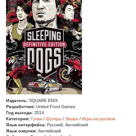
Издатель:
SQUARE ENIX
Разработчик:
United Front Games
Год выхода:
2014
Категория:
Гонки
/
Шутеры
/
Экшен
/
Игры на русском
Язык интерфейса:
Русский, Английский
Язык озвучки:
Английский