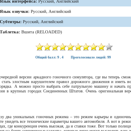
Язык интерфейса:
Русский, Английский
Язык озвучки:
Русский, Английский
Субтитры:
Русский, Английский
Таблетка:
Вшита (RELOADED)
Общий балл: 9 . 4
Проголосовало людей: 99
очередной версии аркадного гоночного симулятора, где вы теперь сможе
о стать злостным нарушителем правил дорожного движения и иметь в
рядка. А можно просто выбрать себе патрульную машину и начать пр
ния в крупных городах Соединенных Штатов. Очень оригинальная вер
азу два уникальных гоночных режима – это режим карьеры и одиночны
те увидеть все технические параметры вашего автомобиля. А вот в режи
дах, где конкуренция очень высокая, да и ставки тоже. Вот только полици
ют на борту современные гаджеты, которые легко могут выследить ваш а