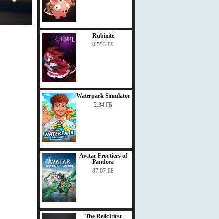
Rubinite
0.553 ГБ
Waterpark Simulator
2.34 ГБ
Avatar Frontiers of
Pandora
87.07 ГБ
The Relic First