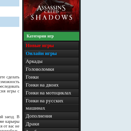
Категории игр
Новые игры
Онлайн игры
Аркады
Головоломки
Гонки
те сделать
озможность
Гонки на двоих
еследовать
сия игры с
Гонки на мотоциклах
Гонки на русских
машинах
Дополнения
й заезд. В
ме карьеры
Драки
я от вас не
втомобиль,