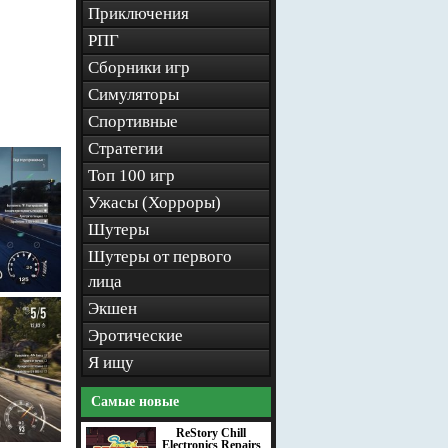
Приключения
РПГ
Сборники игр
Симуляторы
Спортивные
Стратегии
Топ 100 игр
Ужасы (Хорроры)
Шутеры
Шутеры от первого
лица
Экшен
Эротические
Я ищу
Самые новые
ReStory Chill
Electronics Repairs