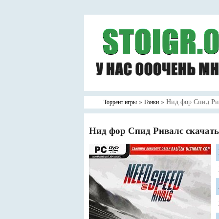
»
» Нид фор Спид Ри
Торрент игры
Гонки
Нид фор Спид Ривалс скачать