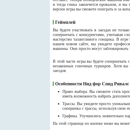
и тогда гонка закончится провалом, и вы 
версии игры вы сможете поиграть и за копа,
Геймплей
Вы будете участвовать в заездах не тольк
соперничать с конкурентами, учитывая сло
мастерство талантливого гонщика. В игре
нашем новом сайте, вы увидите професси
машины. Они просто могут заблокировать т
В этой части игры вы будете соперничать
незаконных гоночных турниров. Хотя вы
заездов.
Особенности Нид фор Спид Ривалс
Право выбора. Вы сможете стать про
иметь возможность набрать дополнит
Трассы. Вы увидите просто уникальны
соперника с трассы, используя свои н
Графика. Улучшились значительно па
На этой странице по кнопке ниже вы может