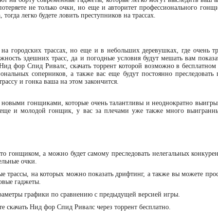
потеряете не только очки, но еще и авторитет профессионального гонщи
 тогда легко будете ловить преступников на трассах.
о на городских трассах, но еще и в небольших деревушках, где очень т
жность здешних трасс, да и погодные условия будут мешать вам показат
 Нид фор Спид Ривалс, скачать торрент которой возможно в бесплатном
ональных соперников, а также вас еще будут постоянно преследовать 
рассу и гонка ваша на этом закончится.
 с новыми гонщиками, которые очень талантливы и неоднократно выигры
 еще и молодой гонщик, у вас за плечами уже также много выигранн
сто гонщиком, а можно будет самому преследовать нелегальных конкурен
ельные очки.
е трассы, на которых можно показать дрифтинг, а также вы можете прос
овые гаджеты.
раметры графики по сравнению с предыдущей версией игры.
е скачать Нид фор Спид Ривалс через торрент бесплатно.