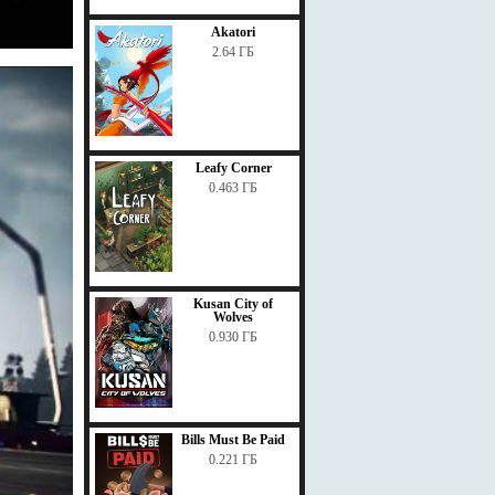
Akatori
2.64 ГБ
Leafy Corner
0.463 ГБ
Kusan City of
Wolves
0.930 ГБ
Bills Must Be Paid
0.221 ГБ