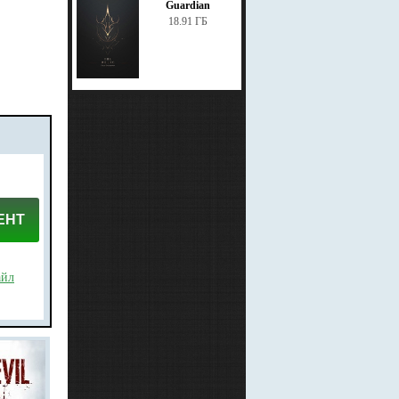
Guardian
18.91 ГБ
ЕНТ
айл