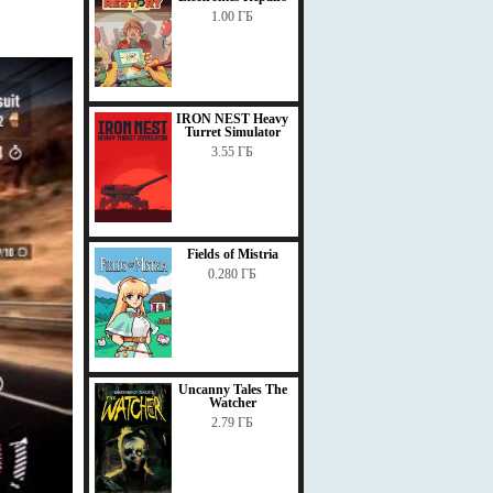
1.00 ГБ
IRON NEST Heavy
Turret Simulator
3.55 ГБ
Fields of Mistria
0.280 ГБ
Uncanny Tales The
Watcher
2.79 ГБ