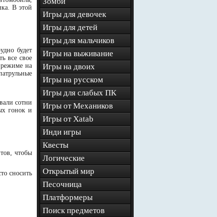
Зомби
ка. В этой
Игры для девочек
Игры для детей
Игры для мальчиков
рудно будет
Игры на выживание
ь все свое
 режиме на
Игры на двоих
патрульные
Игры на русском
Игры для слабых ПК
вали сотни
Игры от Механиков
ых гонок и
Игры от Xatab
Инди игры
Квесты
тов, чтобы
Логические
Открытый мир
то сносить
Песочница
Платформеры
Поиск предметов