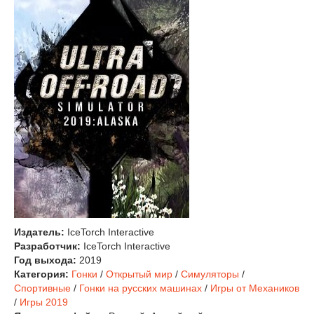
Издатель:
IceTorch Interactive
Разработчик:
IceTorch Interactive
Год выхода:
2019
Категория:
Гонки
/
Открытый мир
/
Симуляторы
/
Спортивные
/
Гонки на русских машинах
/
Игры от Механиков
/
Игры 2019