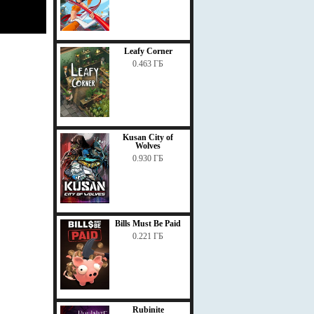
Leafy Corner
0.463 ГБ
Kusan City of
Wolves
0.930 ГБ
Bills Must Be Paid
0.221 ГБ
Rubinite