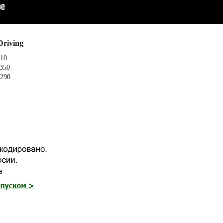
riving
 10
8350
 290