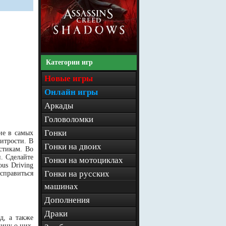
Категории игр
Новые игры
Онлайн игры
Аркады
Головоломки
Гонки
ие в самых
итрости. В
Гонки на двоих
стикам. Во
. Сделайте
Гонки на мотоциклах
us Driving
Гонки на русских
асправиться
машинах
Дополнения
Драки
д, а также
ину о них,