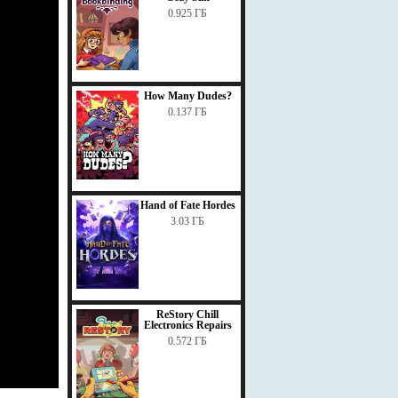
0.925 ГБ
How Many Dudes?
0.137 ГБ
Hand of Fate Hordes
3.03 ГБ
ReStory Chill
Electronics Repairs
0.572 ГБ