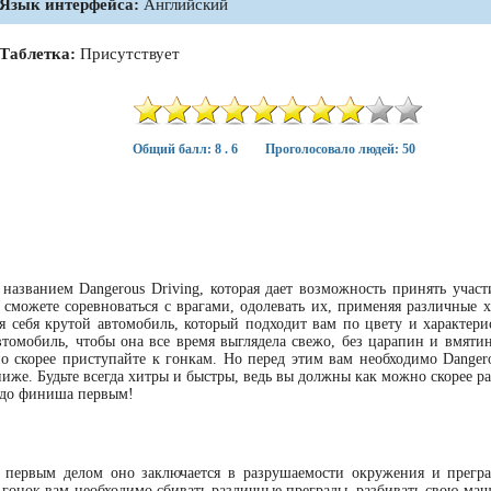
Язык интерфейса:
Английский
Таблетка:
Присутствует
Общий балл: 8 . 6
Проголосовало людей: 50
названием Dangerous Driving, которая дает возможность принять участ
 сможете соревноваться с врагами, одолевать их, применяя различные х
 себя крутой автомобиль, который подходит вам по цвету и характери
втомобиль, чтобы она все время выглядела свежо, без царапин и вмятин
 скорее приступайте к гонкам. Но перед этим вам необходимо Dangero
ниже. Будьте всегда хитры и быстры, ведь вы должны как можно скорее р
ь до финиша первым!
и первым делом оно заключается в разрушаемости окружения и прегра
 гонок вам необходимо сбивать различные преграды, разбивать свою маш