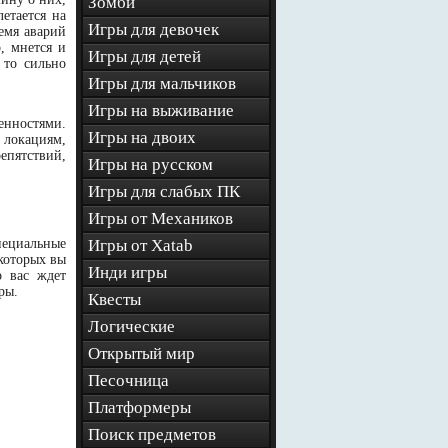
Зомби
етается на
Игры для девочек
емя аварий
, мнется и
Игры для детей
 то сильно
Игры для мальчиков
Игры на выживание
нностями.
Игры на двоих
 локациям,
епятствий,
Игры на русском
Игры для слабых ПК
Игры от Механиков
пециальные
Игры от Xatab
которых вы
Инди игры
о вас ждет
ры.
Квесты
Логические
Открытый мир
Песочница
Платформеры
Поиск предметов