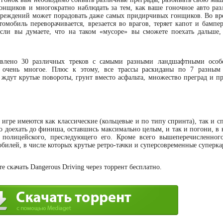
гонщиков и многократно наблюдать за тем, как ваше гоночное авто разл
овреждений может порадовать даже самых придирчивых гонщиков. Во вр
омобиль переворачивается, врезается во врагов, теряет капот и бампер
сли вы думаете, что на таком «мусоре» вы сможете поехать дальше,
влено 30 различных треков с самыми разными ландшафтными особе
т очень многое. Плюс к этому, все трассы раскиданы по 7 разным
ждут крутые повороты, грунт вместо асфальта, множество преград и пр
игре имеются как классические (кольцевые и по типу спринта), так и с
о доехать до финиша, оставшись максимально целым, и так и погони, в 
полицейского, преследующего его. Кроме всего вышеперечисленног
илей, в числе которых крутые ретро-тачки и суперсовременные суперка
 скачать Dangerous Driving через торрент бесплатно.