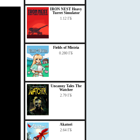
IRON NEST Heavy
Turret Simulator
1.12 ГБ
Fields of Mistria
0.280 ГБ
Uncanny Tales The
Watcher
2.79 ГБ
Akatori
2.64 ГБ