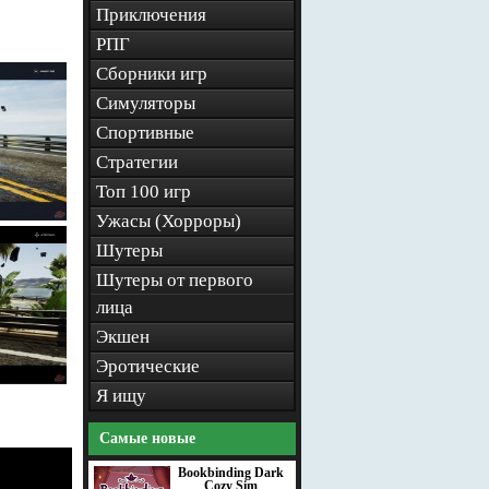
Приключения
РПГ
Сборники игр
Симуляторы
Спортивные
Стратегии
Топ 100 игр
Ужасы (Хорроры)
Шутеры
Шутеры от первого
лица
Экшен
Эротические
Я ищу
Самые новые
Bookbinding Dark
Cozy Sim