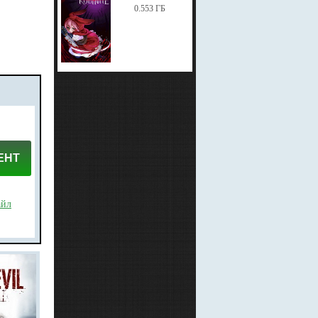
0.553 ГБ
ЕНТ
айл