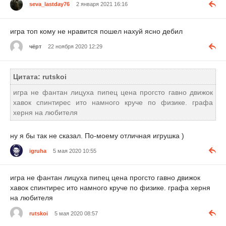
seva_lastday76
2 января 2021 16:16
игра топ кому не нравится пошел нахуй ясно дебил
чёрт
22 ноября 2020 12:29
Цитата: rutskoi
игра не фантан лицуха пипец цена прогсто гавно движок
хавок спинтирес ито намного круче по физике. графа
херня на любителя
ну я бы так не сказал. По-моему отличная игрушка )
igruha
5 мая 2020 10:55
игра не фантан лицуха пипец цена прогсто гавно движок
хавок спинтирес ито намного круче по физике. графа херня
на любителя
rutskoi
5 мая 2020 08:57