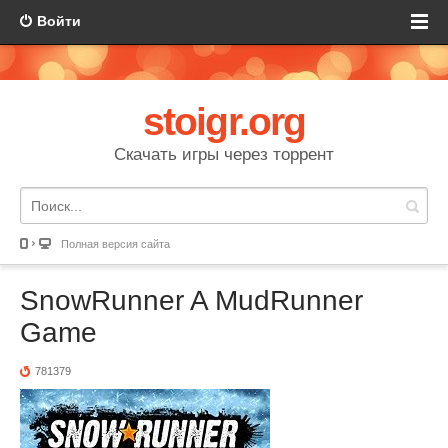
Войти
stoigr.org
Скачать игры через торрент
Полная версия сайта
SnowRunner A MudRunner
Game
781379