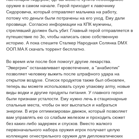
оружие в самом начале. Герой приходит к лавочнику
Сидоровича, который отправляет мальчика на работу,
потому что деньги были потрачены на его уход. Ему дали
прозвище. Согласно информации на КПК мужчины,
стрелявший должен быть убит. Главный герой отправляется в
путешествие по Зо, чтобы написать свою собственную
историю. А пока спешите Сталкер Народная Солянка DMX
ООП.МА.К скачать торрент бесплатно.
Во время или после боя помогут другие лекарства.
"Эвергрин" останавливает кровотечение, а "анабиотик"
позволяет человеку выжить после штрафного удара на
открытом воздухе. Список продуктов также был обновлен,
теперь вы можете использовать сухую упаковку army, новые
виды водки и другие продукты питания. У главного героя
были признаки усталости. Ему нужно лечь в стационарные
спальные места, чтобы он мог выспаться и набраться
энергии. В игре оптимизирован движок, который позволяет
вам управлять ею со слабым железом и проходить сюжет
без каких-либо задержек и спусков. Вместо жалкого
первоначального набора оружия игрок получает целую
коллекцию огнестрельного оружия для дипломатических