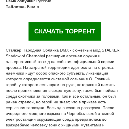
Язык озвучки:
Русский
Таблетка:
Вшита
СКАЧАТЬ ТОРРЕНТ
Сталкер Народная Солянка DMX - сюжетный мод STALKER:
Shadow of Chernobyl расширил арсенал оружия и
альтернативный взгляд на события официальной версии
проекта. На закрытой территории идет охота на стрелка:
наемники ищут особо опасного субъекта, ликвидация
которого определяется системой сознания О. Главный
герой, у которого есть шрам на руке, потерявший память
после проникновения в секретную зону, также был пойман
среди охотники за головами. Как и все остальные, он был
ранен стрелой, но герой не знает, что в приказе есть
серьезная загвоздка. Весь ад внезапно разверзся. После
очередного мощного взрыва на Чернобыльской атомной
электростанции окружающая среда превратилась во
враждебную человеку зону с хищными мутантами и