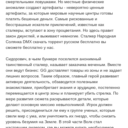
смертельными ловушками. Но местные физические
аномалии создают артефакты - невероятно ценные
артефакты, за которые мировые научные центры готовы
платить бешеные деньги. Самые рискованные и
бесстрашные искатели приключений, известные как
сталкеры, вступают в зону процветания. Но здесь правит
закон джунглей, и выживают немногие. Сталкер Народная
Солянка DMX скачать торрент русском бесплатно вы
сможете бесплатно у нас.
Сидорович, в чьем бункере поселился анонимный
таинственный сталкер, называет заказчика меченым. Вместе
они ведут бизнес: GG доставляет товары из зоны и не задает
лишних вопросов. Таким образом, главный герой развивает
активную деятельность, обзаводится полезными
знакомствами, приобретает знания и эрудицию, постепенно
перемещается в центр зоны и планирует убить стрелка. По
мере развития сюжета раскрываются детали, которые
делают основную миссию невыполнимой. Игрок должен
решить, присоединиться ли ему к группе ученых, которые
свели мир с ума, или уничтожить их гнездо, чтобы снизить
уровень безумия на Земле. В этой части Волк стал
настоящим лидером, где вы можете купить необходимое