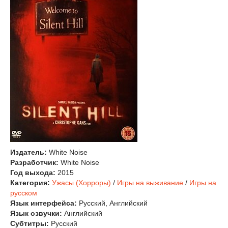
Издатель:
White Noise
Разработчик:
White Noise
Год выхода:
2015
Категория:
Ужасы (Хорроры)
/
Игры на выживание
/
Игры на
русском
Язык интерфейса:
Русский, Английский
Язык озвучки:
Английский
Субтитры:
Русский