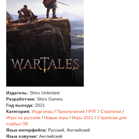
Издатель:
Shiro Unlimited
Разработчик:
Shiro Games
Год выхода:
2021
Категория:
Инди игры
/
Приключения
/
РПГ
/
Стратегии
/
Игры на русском
/
Новые игры
/
Игры 2021
/
Стратегии для
слабых ПК
Язык интерфейса:
Русский, Английский
Язык озвучки:
Английский