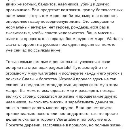
диких животных, бандитов, наемников, убийц и других
противников. Вам предстоит возглавить группу безжалостных
наемников в открытом мире, где битвы, смерть и жадность
определяют вашу повседневную жизнь. Это совершенно
нормальный антураж: нет героев, рождающихся раз в
тысячелетие, чтобы спасти человечество. Ваша миссия -
выжить и процветать во враждебном, суровом мире. Wartales
скачать торрент на русском последняя версия вы можете
уже сейчас по ссылкам ниже.
Только самые смелые и решительные увековечат свои
истории на страницах pagesartale! Путешествуйте по
огромному миру warartales и исследуйте каждый его уголок в
поисках Славы и богатства. Игровой процесс здесь не так
сложен и предлагает стандартную игровую систему в этом
жанре. Вы можете исследовать мир и расширять некогда
великую страну, сражаться за жизнь и процветание других
наемников, выполнять миссии и зарабатывать деньги за
опыт, а также делать многое другое. В жанре нет ничего
принципиально нового или нестандартного, так что просто
делайте.скачайте торрент Warartales и попробуйте его.
Посетите деревни, застрявшие в прошлом, но полные жизни,