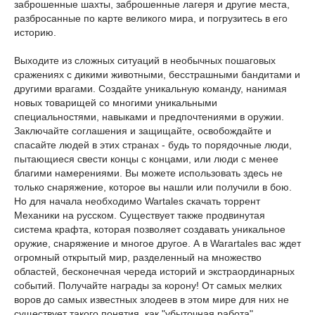
заброшенные шахты, заброшенные лагеря и другие места,
разбросанные по карте великого мира, и погрузитесь в его
историю.
Выходите из сложных ситуаций в необычных пошаговых
сражениях с дикими животными, бесстрашными бандитами и
другими врагами. Создайте уникальную команду, нанимая
новых товарищей со многими уникальными
специальностями, навыками и предпочтениями в оружии.
Заключайте соглашения и защищайте, освобождайте и
спасайте людей в этих странах - будь то порядочные люди,
пытающиеся свести концы с концами, или люди с менее
благими намерениями. Вы можете использовать здесь не
только снаряжение, которое вы нашли или получили в бою.
Но для начала необходимо Wartales скачать торрент
Механики на русском. Существует также продвинутая
система крафта, которая позволяет создавать уникальное
оружие, снаряжение и многое другое. А в Warartales вас ждет
огромный открытый мир, разделенный на множество
областей, бесконечная череда историй и экстраординарных
событий. Получайте награды за корону! От самых мелких
воров до самых известных злодеев в этом мире для них не
существует такого понятия, как "убыточная работа".