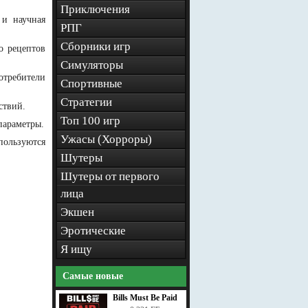
Приключения
 и научная
РПГ
Сборники игр
о рецептов
Симуляторы
отребители
Спортивные
Стратегии
ствий.
Топ 100 игр
параметры.
Ужасы (Хорроры)
пользуются
Шутеры
Шутеры от первого
лица
Экшен
Эротические
Я ищу
Самые новые
Bills Must Be Paid