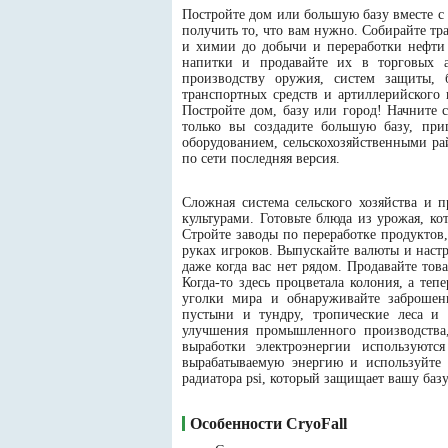
Постройте дом или большую базу вместе с 
получить то, что вам нужно. Собирайте тр
и химии до добычи и переработки нефти 
напитки и продавайте их в торговых 
производству оружия, систем защиты, 
транспортных средств и артиллерийского
Постройте дом, базу или город! Начните 
только вы создадите большую базу, при
оборудованием, сельскохозяйственными ра
по сети последняя версия.
Сложная система сельского хозяйства и 
культурами. Готовьте блюда из урожая, ко
Стройте заводы по переработке продуктов
руках игроков. Выпускайте валюты и наст
даже когда вас нет рядом. Продавайте тов
Когда-то здесь процветала колония, а те
уголки мира и обнаруживайте заброшен
пустыни и тундру, тропические леса и 
улучшения промышленного производства
выработки электроэнергии используются
вырабатываемую энергию и используйте 
радиатора psi, который защищает вашу базу
Особенности CryoFall