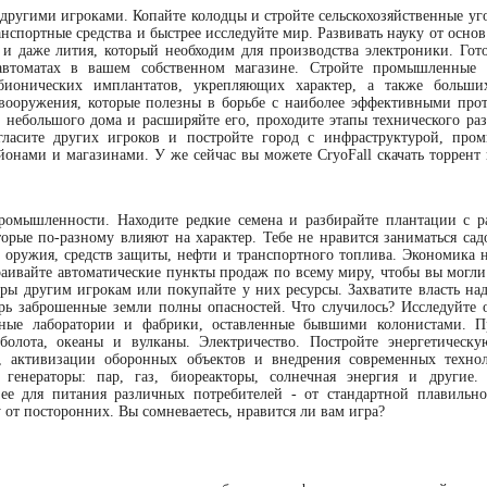
другими игроками. Копайте колодцы и стройте сельскохозяйственные уго
анспортные средства и быстрее исследуйте мир. Развивать науку от осн
и даже лития, который необходим для производства электроники. Гото
автоматах в вашем собственном магазине. Стройте промышленные 
бионических имплантатов, укрепляющих характер, а также больши
 вооружения, которые полезны в борьбе с наиболее эффективными про
с небольшого дома и расширяйте его, проходите этапы технического раз
гласите других игроков и постройте город с инфраструктурой, пр
йонами и магазинами. У же сейчас вы можете CryoFall скачать торрент 
промышленности. Находите редкие семена и разбирайте плантации с 
торые по-разному влияют на характер. Тебе не нравится заниматься сад
, оружия, средств защиты, нефти и транспортного топлива. Экономика н
раивайте автоматические пункты продаж по всему миру, чтобы вы могли 
ары другим игрокам или покупайте у них ресурсы. Захватите власть над
перь заброшенные земли полны опасностей. Что случилось? Исследуйте 
ные лаборатории и фабрики, оставленные бывшими колонистами. П
болота, океаны и вулканы. Электричество. Постройте энергетическу
, активизации оборонных объектов и внедрения современных техно
 генераторы: пар, газ, биореакторы, солнечная энергия и другие.
ее для питания различных потребителей - от стандартной плавильн
 от посторонних. Вы сомневаетесь, нравится ли вам игра?