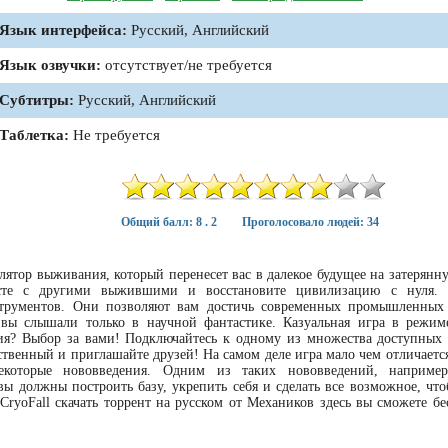
Язык интерфейса:
Русский, Английский
Язык озвучки:
отсутствует/не требуется
Субтитры:
Русский, Английский
Таблетка:
Не требуется
Общий балл: 8 . 2
Проголосовало людей: 34
улятор выживания, который перенесет вас в далекое будущее на затерянн
есте с другими выжившими и восстановите цивилизацию с нуля. 
струментов. Они позволяют вам достичь современных промышленны
х вы слышали только в научной фантастике. Казуальная игра в режи
я? Выбор за вами! Подключайтесь к одному из множества доступных 
твенный и приглашайте друзей! На самом деле игра мало чем отличается
оторые нововведения. Одним из таких нововведений, например,
 должны построить базу, укрепить себя и сделать все возможное, что
ryoFall скачать торрент на русском от Механиков здесь вы сможете бе