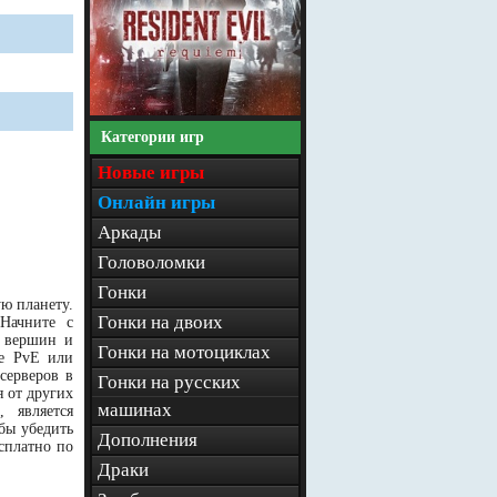
Категории игр
Новые игры
Онлайн игры
Аркады
Головоломки
Гонки
ую планету.
Гонки на двоих
Начните с
х вершин и
Гонки на мотоциклах
ме PvE или
серверов в
Гонки на русских
 от других
машинах
 является
бы убедить
Дополнения
сплатно по
Драки