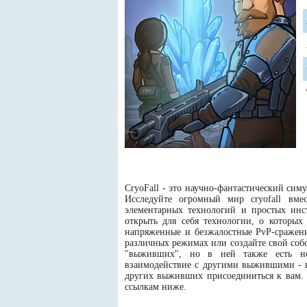
CryoFall - это научно-фантастический сим
Исследуйте огромный мир cryofall вм
элементарных технологий и простых ин
открыть для себя технологии, о которы
напряженные и безжалостные PvP-сражени
различных режимах или создайте свой собс
"выживших", но в ней также есть нек
взаимодействие с другими выжившими - вы
других выживших присоединиться к вам. C
ссылкам ниже.