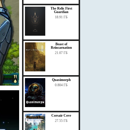
The Relic First
Guardian
18.91 ГБ
Beast of
Reincarnation
21.07 ГБ
Quasimorph
0.804 ГБ
Corsair Cove
27.55 ГБ