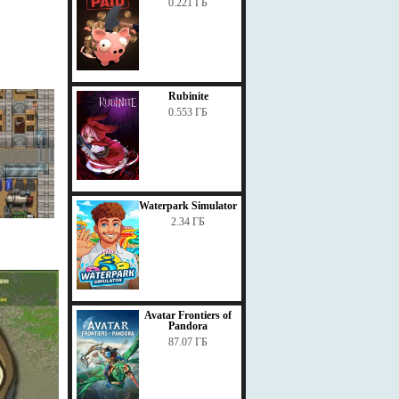
0.221 ГБ
Rubinite
0.553 ГБ
Waterpark Simulator
2.34 ГБ
Avatar Frontiers of
Pandora
87.07 ГБ