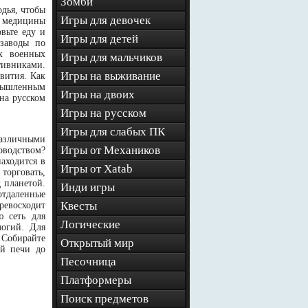
Зомби
дья, чтобы
Игры для девочек
ов медицины
вьте еду и
Игры для детей
заводы по
х военных
Игры для мальчиков
тивниками.
Игры на выживание
вития. Как
омышленным
Игры на двоих
на русском
Игры на русском
Игры для слабых ПК
различными
Игры от Механиков
оводством?
аходится в
Игры от Xatab
торговать,
 планетой.
Инди игры
отдаленные
Квесты
ревосходит
ю сеть для
Логические
логий. Для
 Собирайте
Открытый мир
ой печи до
Песочница
Платформеры
Поиск предметов