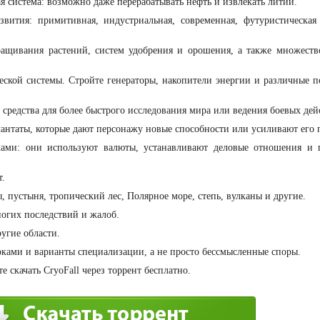
 система: возможно даже перерабатывать нефть и извлекать литий.
азвития: примитивная, индустриальная, современная, футуристическая
щивания растений, систем удобрения и орошения, а также множеств
еской системы. Стройте генераторы, накопители энергии и различные п
средства для более быстрого исследования мира или ведения боевых дей
антаты, которые дают персонажу новые способности или усиливают его 
ками: они используют валюты, устанавливают деловые отношения и 
т.
 пустыня, тропический лес, Полярное море, степь, вулканы и другие.
огих последствий и жалоб.
угие области.
ками и варианты специализации, а не просто бессмысленные споры.
 скачать CryoFall через торрент бесплатно.