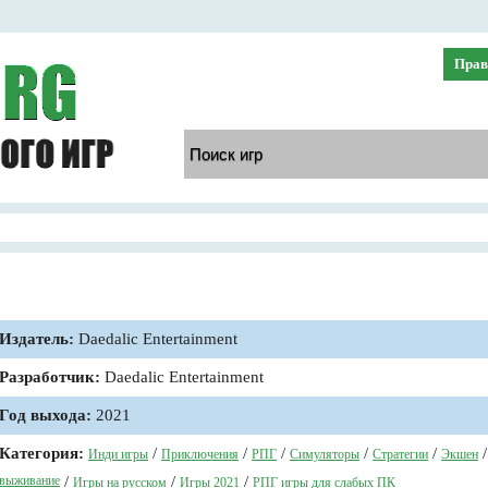
Прав
Издатель:
Daedalic Entertainment
Разработчик:
Daedalic Entertainment
Год выхода:
2021
Категория:
/
/
/
/
/
Инди игры
Приключения
РПГ
Симуляторы
Стратегии
Экшен
выживание
/
/
/
Игры на русском
Игры 2021
РПГ игры для слабых ПК