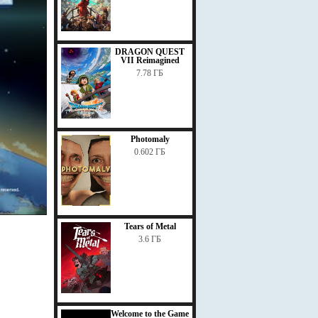
DRAGON QUEST
VII Reimagined
7.78 ГБ
Photomaly
0.602 ГБ
Tears of Metal
3.6 ГБ
Welcome to the Game