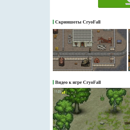
Скриншоты CryoFall
Видео к игре CryoFall