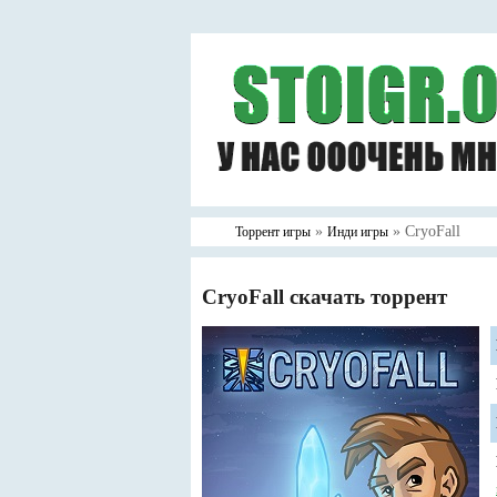
»
» CryoFall
Торрент игры
Инди игры
CryoFall скачать торрент