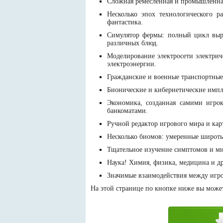
Сложная ремесленная и промышленная
Несколько эпох технологического р
фантастика.
Симулятор фермы: полный цикл выра
различных блюд.
Моделирование электросети электрич
электроэнергии.
Гражданские и военные транспортные 
Бионические и кибернетические импл
Экономика, созданная самими игро
банкоматами.
Ручной редактор игрового мира и кар
Несколько биомов: умеренные широты,
Тщательное изучение симптомов и мн
Наука! Химия, физика, медицина и др
Значимые взаимодействия между игро
На этой странице по кнопке ниже вы можете