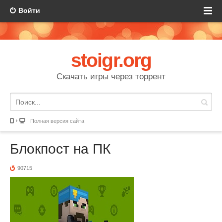
Войти
stoigr.org
Скачать игры через торрент
Полная версия сайта
Блокпост на ПК
90715