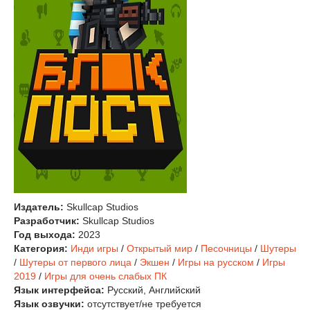
Издатель:
Skullcap Studios
Разработчик:
Skullcap Studios
Год выхода:
2023
Категория:
Инди игры
/
Открытый мир
/
Песочницы
/
Шутеры
/
Шутеры от первого лица
/
Экшен
/
Игры на русском
/
Игры
2019
/
Игры для очень слабых ПК
Язык интерфейса:
Русский, Английский
Язык озвучки:
отсутствует/не требуется