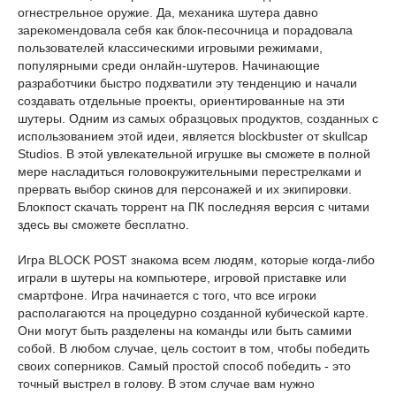
огнестрельное оружие. Да, механика шутера давно
зарекомендовала себя как блок-песочница и порадовала
пользователей классическими игровыми режимами,
популярными среди онлайн-шутеров. Начинающие
разработчики быстро подхватили эту тенденцию и начали
создавать отдельные проекты, ориентированные на эти
шутеры. Одним из самых образцовых продуктов, созданных с
использованием этой идеи, является blockbuster от skullcap
Studios. В этой увлекательной игрушке вы сможете в полной
мере насладиться головокружительными перестрелками и
прервать выбор скинов для персонажей и их экипировки.
Блокпост скачать торрент на ПК последняя версия с читами
здесь вы сможете бесплатно.
Игра BLOCK POST знакома всем людям, которые когда-либо
играли в шутеры на компьютере, игровой приставке или
смартфоне. Игра начинается с того, что все игроки
располагаются на процедурно созданной кубической карте.
Они могут быть разделены на команды или быть самими
собой. В любом случае, цель состоит в том, чтобы победить
своих соперников. Самый простой способ победить - это
точный выстрел в голову. В этом случае вам нужно