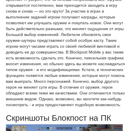
открывается постепенно, вам приходится заходить в игру
снова и снова — но это круто! За участие в играх и
выполнение заданий игроки получают награды, которые
позволяют им улучшать оружие и покупать новое. Они могут
быть действительно разными, что меняет ощущение от игры.
Большой выбор изменений. Любители обновлять свое
оружие-шутеры представляют собой особую касту. Такие
игроки могут часами играть со своей любимой винтовкой и
доводить ее до совершенства. В Blockpost Mobile у вас также
есть возможность сделать это. Конечно, пиксельная графика
вносит изменения, но обычно здесь вы можете наслаждаться
типом оружия - и его модификациями. Кстати, в технических
функциях появятся любые изменения, которые могут помочь
вам выиграть. Много персонажей. Конечно, выбор другого
героя не меняет сути игры. В отличие от оружия, герои
обладают всеми теми же качествами. Они отличаются только
внешним видом. Однако, возможно, вы захотите как-нибудь
посмотреть - и игра предоставляет подобную возможность.
Скриншоты Блокпост на ПК