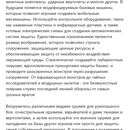
зенитные комплексы, ударные вертолеты и многое другое. В
будущем появятся модифицируемые базовые машины,
которые позволят игрокам создавать мобильные
мегамашины. Используйте контрольное оборудование, такое
как нажимные пластины и инфракрасные датчики, а также
готовые электрические схемы для создания автоматических
систем защиты. Единственным ограничением является
размер воображения, которое позволяет строить
сооружения, защищающие ценные ресурсы и
обеспечивающие защиту от неизбежного воздействия
окружающей среды. Стратегически создавайте лабиринтные
ловушки, вдохновленные принципами защиты башен, и
проводите разъяренных монстров через разрушение
сооружения. От взрывающихся монстров до тайных
исследователей и воздушных налетов - эти безжалостные
ловушки служат последней линией обороны от самых
грозных врагов.
Вооружитесь различными видами оружия для рукопашного
боя, огнестрельным оружием, взрывчаткой и даже танками и
вертолетами, а затем используйте это военное оружие для
нападения на базы других игроков или просто для защиты
своей собственной территории. В дополнение к поддержке в