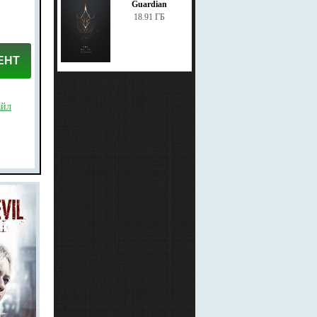
Guardian
18.91 ГБ
ЕНТ
айл