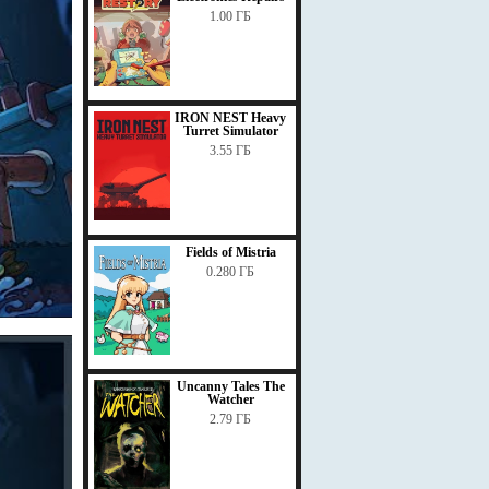
1.00 ГБ
IRON NEST Heavy
Turret Simulator
3.55 ГБ
Fields of Mistria
0.280 ГБ
Uncanny Tales The
Watcher
2.79 ГБ