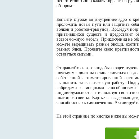
Return From Core скачать торрент на ру
обзором.
Копайте глубже во внутреннее ядро с кр
проложить новые пути или защитить себя
волков и роботов-грызунов. Исследуя подз
притаившихся существ и предоставит бе
всевозможную мебель. Приключения не об
можете выращивать разные овощи, охотит
разных блюд. Проявите свою креативност
оставаться сытыми.
Отправляйтесь в горнодобывающее путешес
почему мы должны останавливаться на дос
собственной автоматизированной системы
выполнить за вас тяжелую работу. Под
гибридами с мощными способностями и 
индивидуальность и используя свои спос
полезные советы, Картье - загадочная д
способностью к самолечению. Активируйте 
На этой странице по кнопке ниже вы можете