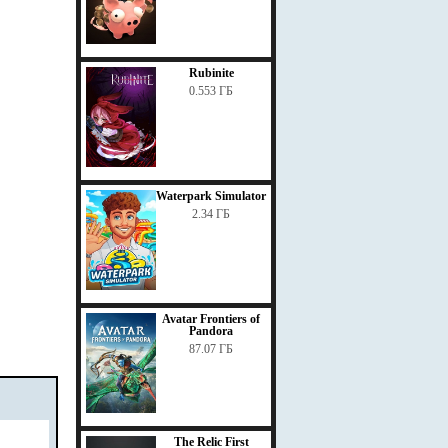
Rubinite
0.553 ГБ
Waterpark Simulator
2.34 ГБ
Avatar Frontiers of
Pandora
87.07 ГБ
The Relic First