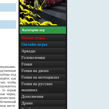
Категории игр
Новые игры
Онлайн игры
Аркады
Головоломки
Гонки
девушками-
Гонки на двоих
одственные
лубоко под
Гонки на мотоциклах
найте, как
гию, чтобы
Гонки на русских
гружаетесь
машинах
ь то взрыв
ные черви,
Дополнения
епятствия.
обственный
Драки
ном месте.