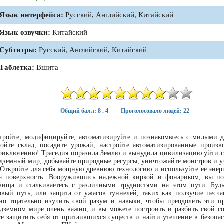
Язык интерфейса:
Русский, Английский, Китайский
Язык озвучки:
Китайский
Субтитры:
Русский, Английский, Китайский
Таблетка:
Вшита
Общий балл: 8 . 4
Проголосовало людей: 22
 стройте, модифицируйте, автоматизируйте и познакомьтесь с милыми 
ойте склад, посадите урожай, настройте автоматизированные произв
приключению! Трагедия поразила Землю и вынудила цивилизацию уйти г
одземный мир, добывайте природные ресурсы, уничтожайте монстров и уз
 Откройте для себя мощную древнюю технологию и используйте ее энер
 на поверхность. Вооружившись надежной киркой и фонариком, вы по
овища и сталкиваетесь с различными трудностями на этом пути. Буд
вый путь, или защита от ужасов туннелей, таких как ползучие песча
о тщательно изучить свой разум и навыки, чтобы преодолеть эти пр
дземном мире очень важно, и вы можете построить и разбить свой с
те защитить себя от притаившихся существ и найти утешение в безопас