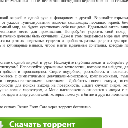
сском от Механики на ПК бесплатно последнюю версию можно по ссылка
епкой киркой в одной руке и фонариком в другой. Взрывайте взрывча
 от ужасов туннелирования, включая скользящих песчаных червей, бел
емный мир, вы будете чувствовать себя как дома. Идеальный лагерь защ
зопасное место для проживания. Попробуйте украсить свой склад,
язательно должны быть скучными. Даже в этом подземном мире нам нуж
ься на разных подземных существ и пробовать разные рецепты для при
ь и кулинарные навыки, чтобы найти идеальные сочетания, которые п
твие с одной киркой в руке. Исследуйте глубины земли и собирайте р
тигнутом? Используйте утраченные технологии, которые вы найдете, дл
 добычи и производства. Сядьте поудобнее, расслабьтесь и позволь
ружитесь с симпатичными девушками-монстрами, компаньонками, гу
сверхъестественными качествами. Добейтесь своего статуса, исс
обности для поиска выхода на поверхность. Лилит служит гидом, ко
евушка-волк с характером, а Мона настороженно относится к людям с 
их дары в виде усилителей, которые помогут в битве и других начинани
 скачать Return From Core через торрент бесплатно.