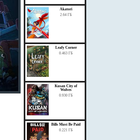
Akatori
2.64 ГБ
Leafy Corner
0.463 ГБ
Kusan City of
Wolves
0.930 ГБ
Bills Must Be Paid
0.221 ГБ