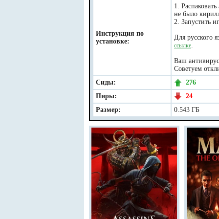
1. Распаковать
не было кирил
2. Запустить иг
Инструкция по
Для русского я
установке:
.
ссылке
Ваш антивирус 
Советуем отклю
Сиды:
276
Пиры:
24
Размер:
0.543 ГБ