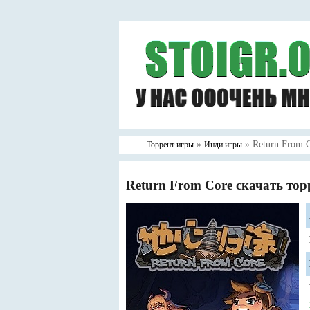
»
» Return From 
Торрент игры
Инди игры
Return From Core скачать тор