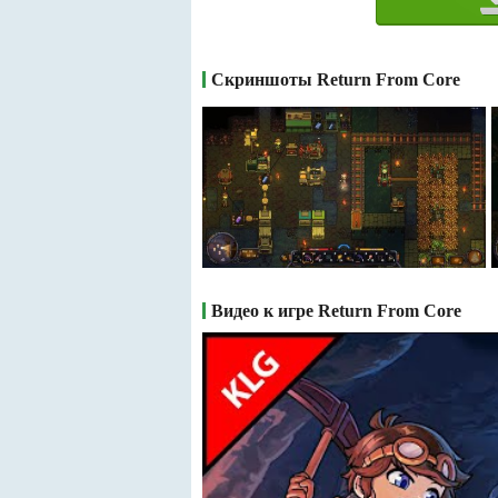
Скриншоты Return From Core
Видео к игре Return From Core