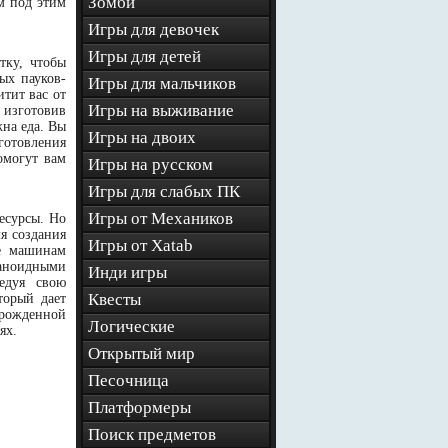
Зомби
м под этим
Игры для девочек
Игры для детей
тку, чтобы
ых пауков-
Игры для мальчиков
итит вас от
Игры на выживание
 изготовив
на еда. Вы
Игры на двоих
готовления
омогут вам
Игры на русском
Игры для слабых ПК
Игры от Механиков
есурсы. Но
я создания
Игры от Xatab
те машинам
маноидными
Инди игры
ледуя свою
Квесты
торый дает
врожденной
Логические
ях.
Открытый мир
Песочница
Платформеры
Поиск предметов