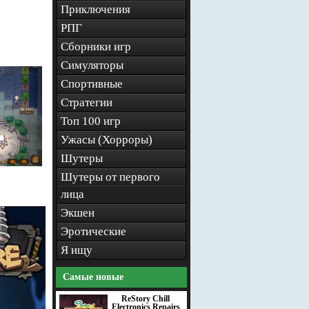
Приключения
РПГ
Сборники игр
Симуляторы
Спортивные
Стратегии
Топ 100 игр
Ужасы (Хорроры)
Шутеры
Шутеры от первого
лица
Экшен
Эротические
Я ищу
Самые новые
ReStory Chill
Electronics Repairs