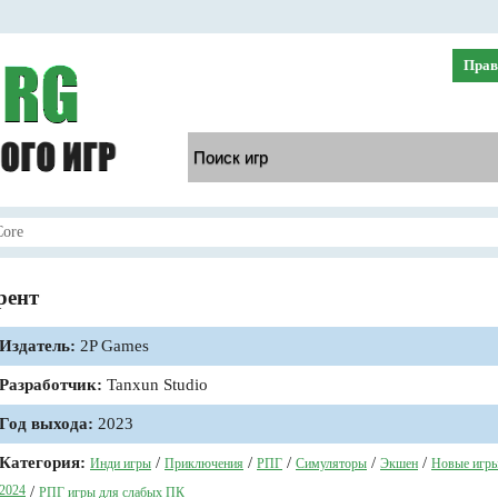
Прав
Core
рент
Издатель:
2P Games
Разработчик:
Tanxun Studio
Год выхода:
2023
Категория:
/
/
/
/
/
Инди игры
Приключения
РПГ
Симуляторы
Экшен
Новые игр
2024
/
РПГ игры для слабых ПК