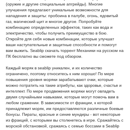
(оружие и другие специальные апгрейды). Многие
улучшения предлагают уникальные возможности для
нападения и защиты: пробоина в палубе, огонь, ядовитый
газ, магический щит и многое другое. Попробуйте
комбинацию определенных эффектов, таких как вода и
электричество, чтобы получить преимущество в бою.
Откройте для себя новые комбинации, которые улучшат
ваши наступательные и защитные способности и помогут
вам выжить. Seablip скачать торрент Механики на русском на
ПК бесплатно вы сможете под обзором.
Каждый моряк в seablip уникален, и их количество
ограничено, поэтому относитесь к ним хорошо! По мере
повышения уровня моряки зарабатывают очки, которые
можно потратить на такие атрибуты, как здоровье, счастье и
интеллект. По мере продвижения моряки могут овладеть
двумя случайными навыками, которые могут помочь вам в
любом сражении. В зависимости от фракции, к которой
принадлежит моряк, им предоставляются различные боевые
бонусы. Пираты, красные и синие мундиры - вот некоторые
из фракций, с которыми вы столкнетесь в игре. Сражайтесь с
морской обстановкой, сражаясь с семью боссами в Seablip