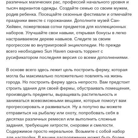
различных магических рас, профессий начального уровня и
тысяч вариантов одежды. Создайте семью со своим мужем,
родив ребенка. Посещайте сезонные фестивали и отмечайте
праздники вместе с горожанами. Дополните музей Сан-
Хейвен, пожертвовав сотни предметов для коллекционных
наборов. Улучшайте свои навыки, открывая бонусы в легко
настраиваемом дереве навыков. Следите за своим
прогрессом во внутриигровой энциклопедии. Но прежде
всего необходимо Sun Haven скачать торрент с
русификатором последняя версия со всеми дополнениями.
В основе всего здесь лежит цель построить ферму, которая
могла бы максимально положительно повлиять на жизнь
города. Но построить ферму здесь непросто. Вам предстоит
строить здания для своей фермы, обустраивать помещения,
производить предметы, выращивать растительность и
заниматься всевозможными вещами, которые помогут вам
прогрессировать и развиваться. Ну а попутно вы можете
отправиться на рыбалку или охоту, попробовать себя в
десятках различных ремесел или выполнить сложные
задания, требующие хитрости, сноровки и смелости.
Содержимое просто нереальное. Возьмите с собой набор
для настройки. В вашем распоряжении может быть более