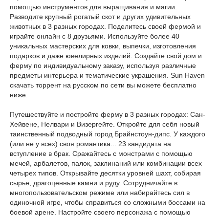
помощью инструментов для выращивания и магии.
Разводите крупный рогатый скот и других удивительных
животных в 3 разных городах. Поделитесь своей фермой и
играйте онлайн с 8 друзьями. Используйте более 40
уникальных мастерских для ковки, выпечки, изготовления
подарков и даже ювелирных изделий. Создайте свой дом и
ферму по индивидуальному заказу, используя различные
предметы интерьера и тематические украшения. Sun Haven
скачать торрент на русском по сети вы можете бесплатно
ниже.
Путешествуйте и постройте ферму в 3 разных городах: Сан-
Хейвене, Нелвари и Визергейте. Откройте для себя новый
таинственный подводный город Брайнстоун-дипс. У каждого
(или не у всех) своя романтика... 23 кандидата на
вступление в брак. Сражайтесь с монстрами с помощью
мечей, арбалетов, палок, заклинаний или комбинации всех
четырех типов. Открывайте десятки уровней шахт, собирая
сырье, драгоценные камни и руду. Сотрудничайте в
многопользовательском режиме или набирайтесь сил в
одиночной игре, чтобы справиться со сложными боссами на
боевой арене. Настройте своего персонажа с помощью