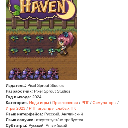
Издатель:
Pixel Sprout Studios
Разработчик:
Pixel Sprout Studios
Год выхода:
2024
Категория:
Инди игры
/
Приключения
/
РПГ
/
Симуляторы
/
Игры 2023
/
РПГ игры для слабых ПК
Язык интерфейса:
Русский, Английский
Язык озвучки:
отсутствует/не требуется
Субтитры:
Русский, Английский