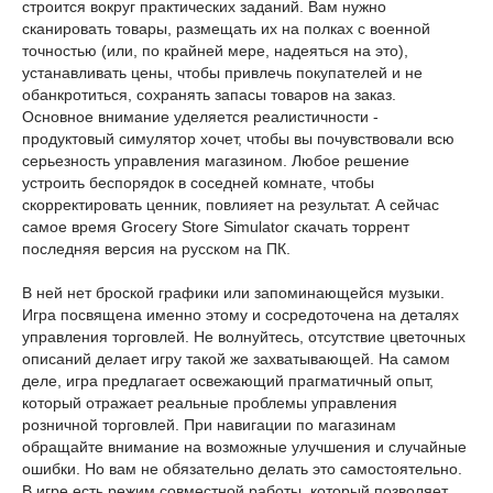
строится вокруг практических заданий. Вам нужно
сканировать товары, размещать их на полках с военной
точностью (или, по крайней мере, надеяться на это),
устанавливать цены, чтобы привлечь покупателей и не
обанкротиться, сохранять запасы товаров на заказ.
Основное внимание уделяется реалистичности -
продуктовый симулятор хочет, чтобы вы почувствовали всю
серьезность управления магазином. Любое решение
устроить беспорядок в соседней комнате, чтобы
скорректировать ценник, повлияет на результат. А сейчас
самое время Grocery Store Simulator скачать торрент
последняя версия на русском на ПК.
В ней нет броской графики или запоминающейся музыки.
Игра посвящена именно этому и сосредоточена на деталях
управления торговлей. Не волнуйтесь, отсутствие цветочных
описаний делает игру такой же захватывающей. На самом
деле, игра предлагает освежающий прагматичный опыт,
который отражает реальные проблемы управления
розничной торговлей. При навигации по магазинам
обращайте внимание на возможные улучшения и случайные
ошибки. Но вам не обязательно делать это самостоятельно.
В игре есть режим совместной работы, который позволяет