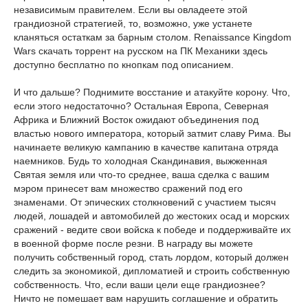
независимым правителем. Если вы овладеете этой
грандиозной стратегией, то, возможно, уже устанете
кланяться остаткам за барным столом. Renaissance Kingdom
Wars скачать торрент на русском на ПК Механики здесь
доступно бесплатно по кнопкам под описанием.
И что дальше? Поднимите восстание и атакуйте корону. Что,
если этого недостаточно? Остальная Европа, Северная
Африка и Ближний Восток ожидают объединения под
властью нового императора, который затмит славу Рима. Вы
начинаете великую кампанию в качестве капитана отряда
наемников. Будь то холодная Скандинавия, выжженная
Святая земля или что-то среднее, ваша сделка с вашим
мэром принесет вам множество сражений под его
знаменами. От эпических столкновений с участием тысяч
людей, лошадей и автомобилей до жестоких осад и морских
сражений - ведите свои войска к победе и поддерживайте их
в военной форме после резни. В награду вы можете
получить собственный город, стать лордом, который должен
следить за экономикой, дипломатией и строить собственную
собственность. Что, если ваши цели еще грандиознее?
Ничто не помешает вам нарушить соглашение и обратить