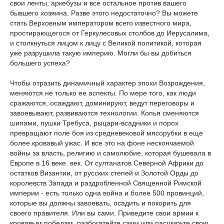
свои ленты, аркебузы и все остальное против вашего
бывшего хозяина. Разве этого недостаточно? Вы можете
стать Верховным императором всего известного мира,
простирающегося от Геркулесовых столбов до Иерусалима,
и столкнуться лицом к лицу с Великой политикой, которая
уже разрушила такую империю. Могли бы вы добиться
большего успеха?
Чтобы отразить динамичный характер эпохи Возрождения,
меняются не только ее аспекты. По мере того, как люди
сражаются, осаждают, доминируют, ведут переговоры и
завоевывают, развиваются технологии. Копья сменяются
шипами, пушки Требуса, рыцари-всадники и порох
превращают поле боя из средневековой мясорубки в еще
более кровавый ужас. И все это на фоне нескончаемой
войны за власть, религию и самолюбие, которая бушевала в
Европе в 16 веке. век. От султанатов Северной Африки до
остатков Византии, от русских степей и Золотой Орды до
королевств Запада и раздробленной Священной Римской
империи - есть только одна война и более 500 провинций,
которые вы должны завоевать, осадить и покорить для
своего правителя. Или вы сами. Приведите свои армии к
кровавым победам, разбогатейте сами или расширьте свою