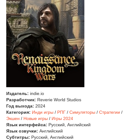
Издатель:
indie.io
Разработчик:
Reverie World Studios
Год выхода:
2024
Категория:
Инди игры
/
РПГ
/
Симуляторы
/
Стратегии
/
Экшен
/
Новые игры
/
Игры 2024
Язык интерфейса:
Русский, Английский
Язык озвучки:
Английский
Субтитры:
Русский, Английский