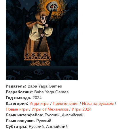
Издатель:
Baba Yaga Games
Разработчик:
Baba Yaga Games
Год выхода:
2024
Категория:
Инди игры
/
Приключения
/
Игры на русском
/
Новые игры
/
Игры от Механиков
/
Игры 2024
Язык интерфейса:
Русский, Английский
Язык озвучки:
Русский
Субтитры:
Русский, Английский