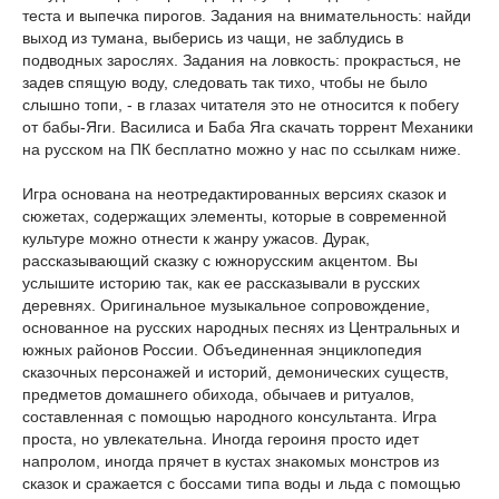
теста и выпечка пирогов. Задания на внимательность: найди
выход из тумана, выберись из чащи, не заблудись в
подводных зарослях. Задания на ловкость: прокрасться, не
задев спящую воду, следовать так тихо, чтобы не было
слышно топи, - в глазах читателя это не относится к побегу
от бабы-Яги. Василиса и Баба Яга скачать торрент Механики
на русском на ПК бесплатно можно у нас по ссылкам ниже.
Игра основана на неотредактированных версиях сказок и
сюжетах, содержащих элементы, которые в современной
культуре можно отнести к жанру ужасов. Дурак,
рассказывающий сказку с южнорусским акцентом. Вы
услышите историю так, как ее рассказывали в русских
деревнях. Оригинальное музыкальное сопровождение,
основанное на русских народных песнях из Центральных и
южных районов России. Объединенная энциклопедия
сказочных персонажей и историй, демонических существ,
предметов домашнего обихода, обычаев и ритуалов,
составленная с помощью народного консультанта. Игра
проста, но увлекательна. Иногда героиня просто идет
напролом, иногда прячет в кустах знакомых монстров из
сказок и сражается с боссами типа воды и льда с помощью