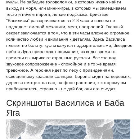
куклы. Не забудьте головоломки, в которых нужно найти
выход из моря, или мини-игры, в которых мы замешиваем
тесто и печем пироги, легкие подсказки. Действие
"Василисы" разворачивается за 2-3 часа и совсем не
надоедает сменой механики, мест, настроений. Главный
секрет заключается в том, что в эти часы вложено огромное
количество любви и внимания к деталям. Здесь Василиса
плывет по болоту: кусты кажутся подозрительными, Звездное
небо и Луна привлекают внимание, из воды время от
времени выныривают страшные русалки. Все это под
звуковое сопровождение - спокойное и в то же время
тревожное. А героиня идет по лесу с привидениями,
освещенному красным солнцем. Вороны сидят на деревьях,
деревья смотрят на вас, на фоне растения, к которому вы
приближаетесь, страшно - не дай бог, они его съедят.
Скриншоты Василиса и Баба
Яга