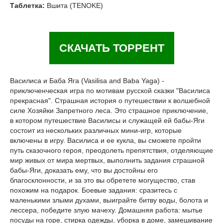
Таблетка:
Вшита (TENOKE)
СКАЧАТЬ ТОРРЕНТ
Василиса и Баба Яга (Vasilisa and Baba Yaga) -
приключенческая игра по мотивам русской сказки "Василиса
прекрасная". Страшная история о путешествии к волшебной
силе Хозяйки Запретного леса. Это страшное приключение,
в котором путешествие Василисы и служащей ей бабы-Яги
состоит из нескольких различных мини-игр, которые
включены в игру. Василиса и ее кукла, вы сможете пройти
путь сказочного героя, преодолеть препятствия, отделяющие
мир живых от мира мертвых, выполнить задания страшной
бабы-Яги, доказать ему, что вы достойны его
благосклонности, и за это вы обретете могущество, став
похожим на подарок. Боевые задания: сразитесь с
маленькими злыми духами, выиграйте битву воды, болота и
лессера, победите злую мачеху. Домашняя работа: мытье
посуды на горе, стирка одежды, уборка в доме, замешивание