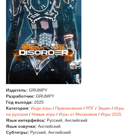
Издатель:
GRUMPY
Разработчик:
GRUMPY
Год выхода:
2025
Категория:
Инди игры
/
Приключения
/
РПГ
/
Экшен
/
Игры
на русском
/
Новые игры
/
Игры от Механиков
/
Игры 2025
Язык интерфейса:
Русский, Английский
Язык озвучки:
Английский
Субтитры:
Русский, Английский