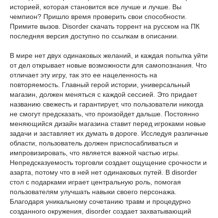
историей, которая становится все лучше и лучше. Вы
чемпион? Пришло время проверить свои способности.
Примите вызов. Disorder скачать торрент на русском на ПК
последняя версия доступно по ссылкам в описании.
В мире нет двух одинаковых желаний, и каждая попытка уйти
от дел открывает новые возможности для самопознания. Что
отличает эту игру, так это ее нацеленность на
повторяемость. Главный герой истории, универсальный
магазин, должен меняться с каждой сессией. Это придает
названию свежесть и гарантирует, что пользователи никогда
не смогут предсказать, что произойдет дальше. Постоянно
меняющийся дизайн магазина ставит перед игроками новые
задачи и заставляет их думать в дороге. Исследуя различные
области, пользователь должен приспосабливаться и
импровизировать, что является важной частью игры.
Непредсказуемость торговли создает ощущение срочности и
азарта, потому что в ней нет одинаковых путей. В disorder
стол с подарками играет центральную роль, помогая
пользователям улучшать навыки своего персонажа.
Благодаря уникальному сочетанию травм и процедурно
созданного окружения, disorder создает захватывающий