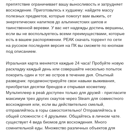
препятствие ограничивает вашу выносливость и затрудняет
восхождение. Приготовьтесь к худшему: найдите массу
полезных предметов, которые помогут вам выжить, от
энергетических напитков до альпинистских шипов и
таинственной веревки. У вас нет надежды достичь вершины,
если вы не воспользуетесь всеми преимуществами, которые
есть в вашем распоряжении. PEAK скачать торрент по сети
на русском последняя версия на ПК вы сможете по кнопкам
под описанием.
Игральная карта меняется каждые 24 часа! Пробуйте новую
раскладку каждый день или совершайте несколько попыток
покорить один и тот же остров в течение дня. Опытный
разведчик: продемонстрируйте свои навыки выживания,
приобретая десятки брендов и открывая косметику.
Мультиплеер в peak доступен только для друзей - пригласите
максимум трех других скаутов через Steam для совместного
восхождения или, если вы действительно смелый,
отправляйтесь в горы самостоятельно! Отправляйтесь в
общей сложности с 4 друзьями. Общайтесь в личном чате.
существует 4 вида биомов для восхождения. Много
сомнительной еды. Множество различных объектов для