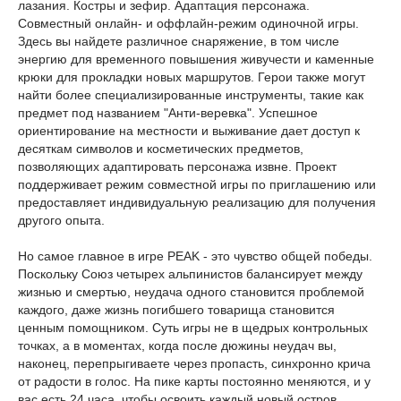
лазания. Костры и зефир. Адаптация персонажа.
Совместный онлайн- и оффлайн-режим одиночной игры.
Здесь вы найдете различное снаряжение, в том числе
энергию для временного повышения живучести и каменные
крюки для прокладки новых маршрутов. Герои также могут
найти более специализированные инструменты, такие как
предмет под названием "Анти-веревка". Успешное
ориентирование на местности и выживание дает доступ к
десяткам символов и косметических предметов,
позволяющих адаптировать персонажа извне. Проект
поддерживает режим совместной игры по приглашению или
предоставляет индивидуальную реализацию для получения
другого опыта.
Но самое главное в игре PEAK - это чувство общей победы. ​
Поскольку Союз четырех альпинистов балансирует между
жизнью и смертью, неудача одного становится проблемой
каждого, даже жизнь погибшего товарища становится
ценным помощником. ​Суть игры не в щедрых контрольных
точках, а в моментах, когда после дюжины неудач вы,
наконец, перепрыгиваете через пропасть, синхронно крича
от радости в голос. На пике карты постоянно меняются, и у
вас есть 24 часа, чтобы освоить каждый новый остров,