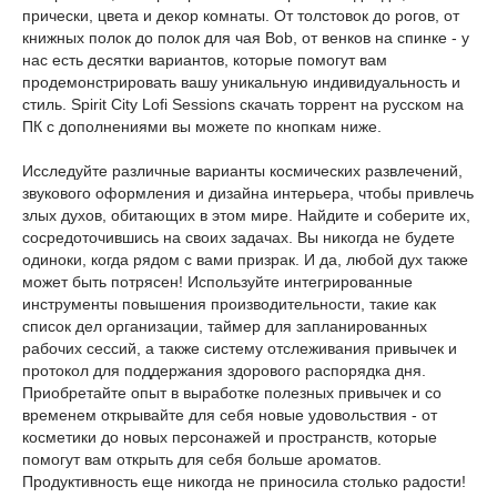
прически, цвета и декор комнаты. От толстовок до рогов, от
книжных полок до полок для чая Bob, от венков на спинке - у
нас есть десятки вариантов, которые помогут вам
продемонстрировать вашу уникальную индивидуальность и
стиль. Spirit City Lofi Sessions скачать торрент на русском на
ПК с дополнениями вы можете по кнопкам ниже.
Исследуйте различные варианты космических развлечений,
звукового оформления и дизайна интерьера, чтобы привлечь
злых духов, обитающих в этом мире. Найдите и соберите их,
сосредоточившись на своих задачах. Вы никогда не будете
одиноки, когда рядом с вами призрак. И да, любой дух также
может быть потрясен! Используйте интегрированные
инструменты повышения производительности, такие как
список дел организации, таймер для запланированных
рабочих сессий, а также систему отслеживания привычек и
протокол для поддержания здорового распорядка дня.
Приобретайте опыт в выработке полезных привычек и со
временем открывайте для себя новые удовольствия - от
косметики до новых персонажей и пространств, которые
помогут вам открыть для себя больше ароматов.
Продуктивность еще никогда не приносила столько радости!