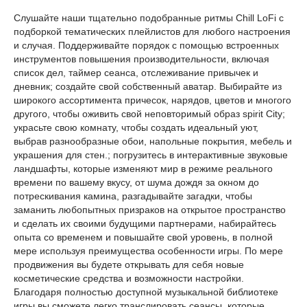
Слушайте наши тщательно подобранные ритмы Chill LoFi с
подборкой тематических плейлистов для любого настроения
и случая. Поддерживайте порядок с помощью встроенных
инструментов повышения производительности, включая
список дел, таймер сеанса, отслеживание привычек и
дневник; создайте свой собственный аватар. Выбирайте из
широкого ассортимента причесок, нарядов, цветов и многого
другого, чтобы оживить свой неповторимый образ spirit City;
украсьте свою комнату, чтобы создать идеальный уют,
выбрав разнообразные обои, напольные покрытия, мебель и
украшения для стен.; погрузитесь в интерактивные звуковые
ландшафты, которые изменяют мир в режиме реального
времени по вашему вкусу, от шума дождя за окном до
потрескивания камина, разгадывайте загадки, чтобы
заманить любопытных призраков на открытое пространство
и сделать их своими будущими партнерами, набирайтесь
опыта со временем и повышайте свой уровень, в полной
мере используя преимущества особенности игры. По мере
продвижения вы будете открывать для себя новые
косметические средства и возможности настройки.
Благодаря полностью доступной музыкальной библиотеке
игры вы сможете легко транслировать сеансы, которые