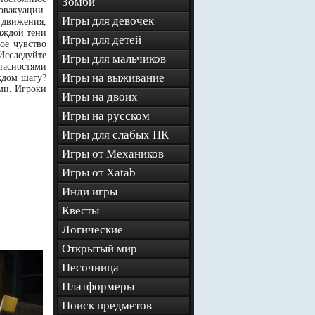
Зомби
эвакуации.
Игры для девочек
 движения,
аждой тени
Игры для детей
ое чувство
Исследуйте
Игры для мальчиков
пасностями
Игры на выживание
ждом шагу?
ми. Игроки
Игры на двоих
Игры на русском
Игры для слабых ПК
Игры от Механиков
Игры от Xatab
Инди игры
Квесты
Логические
Открытый мир
Песочница
Платформеры
Поиск предметов