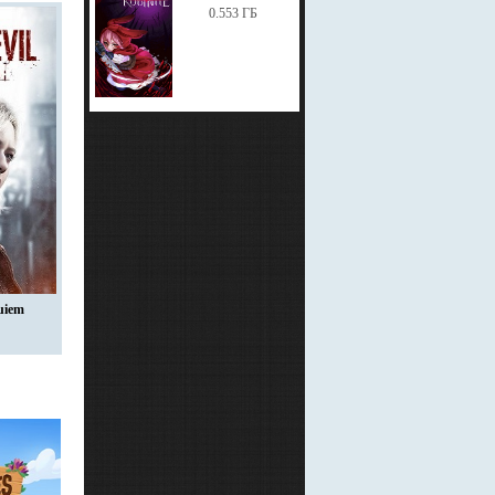
0.553 ГБ
uiem