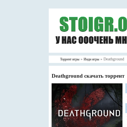
»
» Deathground
Торрент игры
Инди игры
Deathground скачать торрент