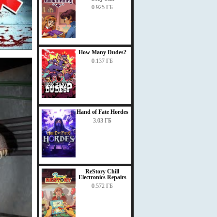
0.925 ГБ
How Many Dudes?
0.137 ГБ
Hand of Fate Hordes
3.03 ГБ
ReStory Chill
Electronics Repairs
0.572 ГБ