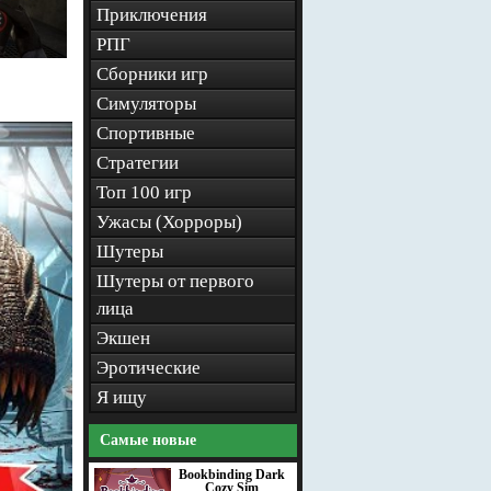
Приключения
РПГ
Сборники игр
Симуляторы
Спортивные
Стратегии
Топ 100 игр
Ужасы (Хорроры)
Шутеры
Шутеры от первого
лица
Экшен
Эротические
Я ищу
Самые новые
Bookbinding Dark
Cozy Sim