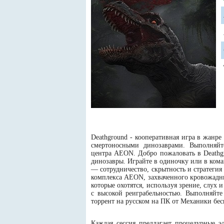
Deathground - кооперативная игра в жанре
смертоносными динозаврами. Выполняйт
центра AEON. Добро пожаловать в Deathgr
динозавры. Играйте в одиночку или в ком
— сотрудничество, скрытность и стратеги
комплекса AEON, захваченного кровожадн
которые охотятся, используя зрение, слух
с высокой реиграбельностью. Выполняйте 
торрент на русском на ПК от Механики бе
Каждая сессия предлагает процедурные 