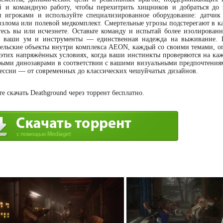
й и командную работу, чтобы перехитрить хищников и добраться до 
и игроками и используйте специализированное оборудование: датчик
взлома или полевой медкомплект. Смертельные угрозы подстерегают в к
тесь вы или исчезнете. Оставьте команду и испытай более изолированн
— ваши ум и инструменты — единственная надежда на выживание. 
ельские объекты внутри комплекса AEON, каждый со своими темами, о
этих напряжённых условиях, когда ваши инстинкты проверяются на ка
рыми динозаврами в соответствии с вашими визуальными предпочтения
сессии — от современных до классических чешуйчатых дизайнов.
 скачать Deathground через торрент бесплатно.