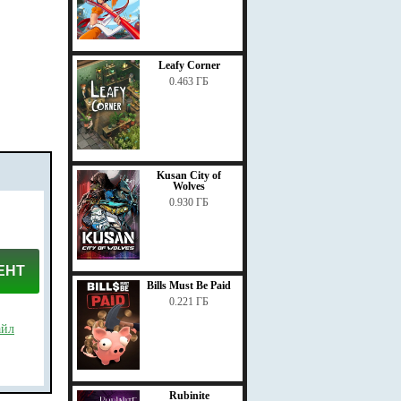
Leafy Corner
0.463 ГБ
Kusan City of
Wolves
0.930 ГБ
ЕНТ
Bills Must Be Paid
0.221 ГБ
айл
Rubinite