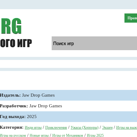
Прав
Издатель:
Jaw Drop Games
Разработчик:
Jaw Drop Games
Год выхода:
2025
Категория:
/
/
/
/
Инди игры
Приключения
Ужасы (Хорроры)
Экшен
Игры на выж
/
/
/
Игры на русском
Новые игры
Игры от Механиков
Игры 2025