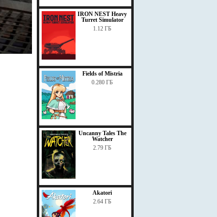
IRON NEST Heavy
Turret Simulator
1.12 ГБ
Fields of Mistria
0.280 ГБ
Uncanny Tales The
Watcher
2.79 ГБ
Akatori
2.64 ГБ