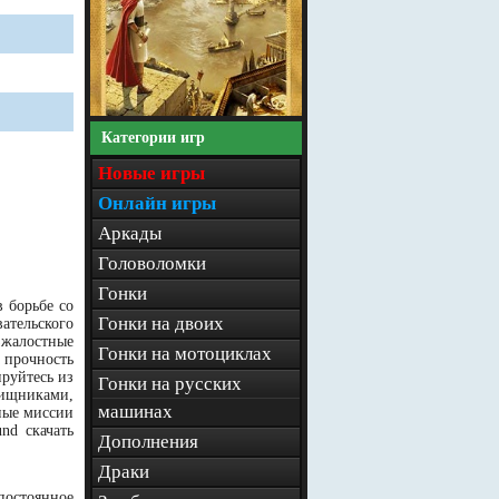
Категории игр
Новые игры
Онлайн игры
Аркады
Головоломки
Гонки
в борьбе со
Гонки на двоих
ательского
зжалостные
Гонки на мотоциклах
 прочность
руйтесь из
Гонки на русских
хищниками,
машинах
ные миссии
nd скачать
Дополнения
Драки
постоянное