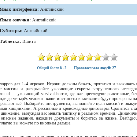
Язык интерфейса:
Английский
Язык озвучки:
Английский
Субтитры:
Английский
Таблетка:
Вшита
Общий балл: 8 . 2
Проголосовало людей: 27
 хоррор для 1–4 игроков. Игроки должны бежать, прятаться и выживать 
е миссии и раскрывайте ужасающие секреты разрушенного исследов
ound — ужасающий survival-horror, где вас преследуют реактивные, бе
анде до четырёх человек: ваши инстинкты выживания будут проверены на
я решают всё. Выбирайте инструменты, выполняйте цели миссий и эвакуи
ыми хищниками. Агрессивные и кровожадные динозавры. Сразитесь с 
 и движение, вынуждая вас менять тактику в реальном времени. Динамич
опасные задания, находите документы и боритесь за жизнь. Deathgrou
сплатно вы можете по кнопкам дальше.
элементы, динамические цели и реактивных врагов, поддерживающих 