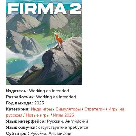
Издатель:
Working as Intended
Разработчик:
Working as Intended
Год выхода:
2025
Категория:
Инди игры
/
Симуляторы
/
Стратегии
/
Игры на
русском
/
Новые игры
/
Игры 2025
Язык интерфейса:
Русский, Английский
Язык озвучки:
отсутствует/не требуется
Субтитры:
Русский, Английский