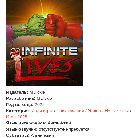
Издатель:
MDickie
Разработчик:
MDickie
Год выхода:
2025
Категория:
Инди игры
/
Приключения
/
Экшен
/
Новые игры
/
Игры 2025
Язык интерфейса:
Английский
Язык озвучки:
отсутствует/не требуется
Субтитры:
Английский