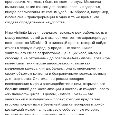
прогрессию, что может быть не всем по вкусу. Механики
выживания, такие как сон для восстановления здоровья,
иногда реализованы не самым удобным образом, например,
кнопка сна и трансформации в одно и то же время, что
создает определенные неудобства.
Игра «Infinite Lives» предлагает высокую реиграбельность и
массу возможностей для экспериментов, что характерно для
всех проектов MDickie. Это нишевый проект, который найдет
отклик в первую очередь у преданных поклонников
уникального стиля разработчика, ценящих хаос, юмор и
свободу, а не отточенный до блеска ААА-геймплей. Хотя игра
имеет свои технические шероховатости, такие как
медленная камера или дисбаланс, она компенсирует их
своим объемом контента и безграничными возможностями
для творчества. Система прогрессии поощряет
исследование мира и взаимодействие с ним, открывая все
больше опций для кастомизации и настройки каждого нового
«жизненного» цикла. В целом, «Infinite Lives» — это
уникальный и амбициозный проект, который предлагает
игрокам погрузиться в безумный мир супергероев и зомби,
где каждый может написать свою собственную историю,
полную экшена и непредсказуемых поворотов.