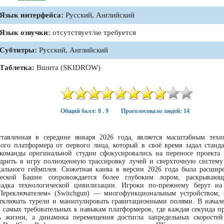
Язык интерфейса:
Русский, Английский
Язык озвучки:
отсутствует/не требуется
Субтитры:
Русский, Английский
Таблетка:
Вшита (SKIDROW)
Общий балл: 8 . 9
Проголосовало людей: 14
тавленная в середине января 2026 года, является масштабным тех
ого платформера от первого лица, который в своё время задал станд
 команды оригинальной студии сфокусировались на переносе проекта
едрить в игру полноценную трассировку лучей и сверхточную систему
ального геймплея. Сюжетная канва в версии 2026 года была расшире
ческой Башне сопровождается более глубоким лором, раскрываю
падка технологической цивилизации. Игроки по-прежнему берут на
Переключателем» (Switchgun) — многофункциональным устройством,
тключать турели и манипулировать гравитационными полями. В начале
из самых требовательных к навыкам платформеров, где каждая секунда п
 жизни, а динамика перемещения достигла запредельных скоростей