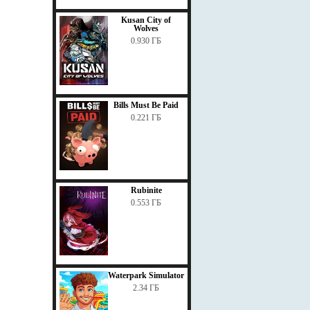
Kusan City of
Wolves
0.930 ГБ
Bills Must Be Paid
0.221 ГБ
Rubinite
0.553 ГБ
Waterpark Simulator
2.34 ГБ