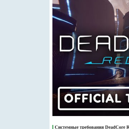
Системные требования DeadCore 