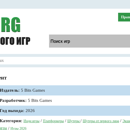
Прав
ux
ент
Издатель:
5 Bits Games
Разработчик:
5 Bits Games
Год выхода:
2026
Категория:
/
/
/
/
Инди игры
Платформеры
Шутеры
Шутеры от первого лица
Экш
игры
/
Игры 2026