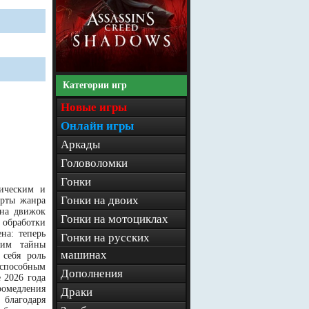
Категории игр
Новые игры
Онлайн игры
Аркады
Головоломки
Гонки
ническим и
Гонки на двоих
арты жанра
 на движок
Гонки на мотоциклах
 обработки
на: теперь
Гонки на русских
щим тайны
машинах
 себя роль
 способным
Дополнения
 2026 года
ромедления
Драки
 благодаря