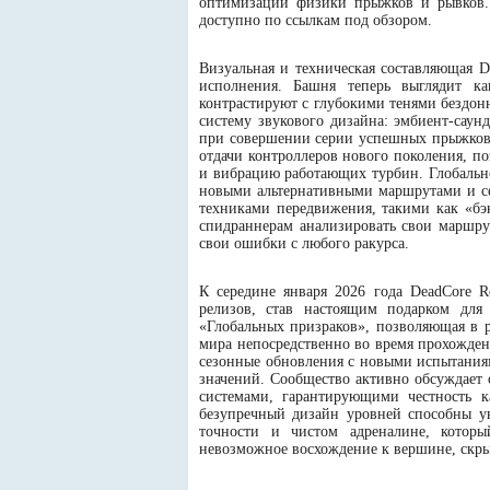
оптимизации физики прыжков и рывков. 
доступно по ссылкам под обзором.
Визуальная и техническая составляющая D
исполнения. Башня теперь выглядит к
контрастируют с глубокими тенями бездон
систему звукового дизайна: эмбиент-саун
при совершении серии успешных прыжков.
отдачи контроллеров нового поколения, п
и вибрацию работающих турбин. Глобальн
новыми альтернативными маршрутами и се
техниками передвижения, такими как «бэ
спидраннерам анализировать свои маршрут
свои ошибки с любого ракурса.
К середине января 2026 года DeadCore 
релизов, став настоящим подарком для
«Глобальных призраков», позволяющая в 
мира непосредственно во время прохождени
сезонные обновления с новыми испытаниям
значений. Сообщество активно обсуждает
системами, гарантирующими честность к
безупречный дизайн уровней способны ув
точности и чистом адреналине, которы
невозможное восхождение к вершине, скры