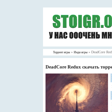
»
» DeadCore Red
Торрент игры
Инди игры
DeadCore Redux скачать торр