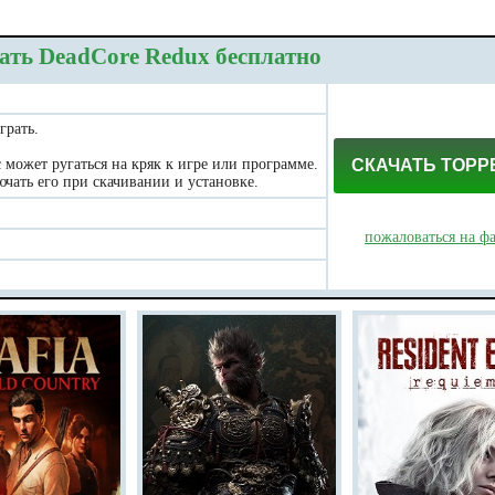
ать DeadCore Redux бесплатно
грать.
может ругаться на кряк к игре или программе.
СКАЧАТЬ ТОРР
чать его при скачивании и установке.
пожаловаться на ф