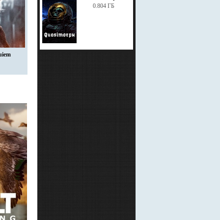
0.804 ГБ
uiem