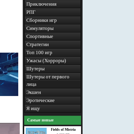
Приключения
РПГ
Сборники игр
Симуляторы
Спортивные
Стратегии
Топ 100 игр
Ужасы (Хорроры)
Шутеры
Шутеры от первого
лица
Экшен
Эротические
Я ищу
Самые новые
Fields of Mistria