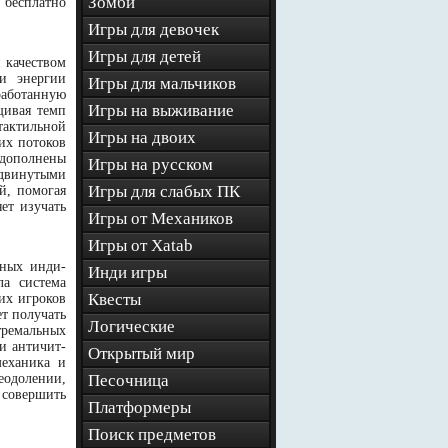
Зомби
 бесплатно
Игры для девочек
Игры для детей
 качеством
и энергии
Игры для мальчиков
работанную
Игры на выживание
щивая темп
тактильной
Игры на двоих
их потоков
 дополнены
Игры на русском
одвинутыми
Игры для слабых ПК
й, помогая
ет изучать
Игры от Механиков
Игры от Xatab
нных инди-
Инди игры
ла система
Квесты
их игроков
ет получать
Логические
тремальных
и античит-
Открытый мир
механика и
еодолении,
Песочница
 совершить
Платформеры
Поиск предметов