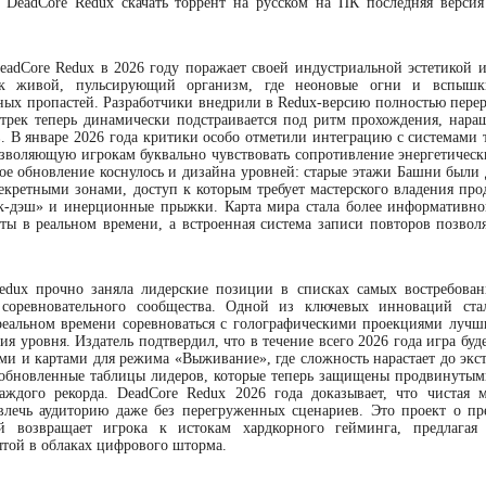
DeadCore Redux скачать торрент на русском на ПК последняя версия
eadCore Redux в 2026 году поражает своей индустриальной эстетикой и
ак живой, пульсирующий организм, где неоновые огни и вспышк
ных пропастей. Разработчики внедрили в Redux-версию полностью пере
дтрек теперь динамически подстраивается под ритм прохождения, нара
 В январе 2026 года критики особо отметили интеграцию с системами 
озволяющую игрокам буквально чувствовать сопротивление энергетическ
ое обновление коснулось и дизайна уровней: старые этажи Башни были
кретными зонами, доступ к которым требует мастерского владения пр
к-дэш» и инерционные прыжки. Карта мира стала более информативно
ы в реальном времени, а встроенная система записи повторов позволя
Redux прочно заняла лидерские позиции в списках самых востребова
 соревновательного сообщества. Одной из ключевых инноваций ста
реальном времени соревноваться с голографическими проекциями лучш
я уровня. Издатель подтвердил, что в течение всего 2026 года игра буд
и и картами для режима «Выживание», где сложность нарастает до экс
 обновленные таблицы лидеров, которые теперь защищены продвинутым
аждого рекорда. DeadCore Redux 2026 года доказывает, что чистая 
лечь аудиторию даже без перегруженных сценариев. Это проект о пр
й возвращает игрока к истокам хардкорного гейминга, предлагая
той в облаках цифрового шторма.