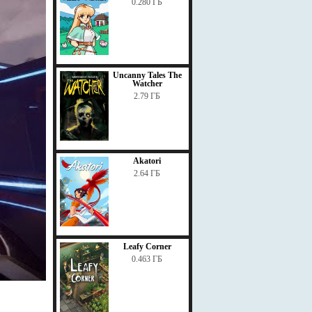
0.280 ГБ
Uncanny Tales The
Watcher
2.79 ГБ
Akatori
2.64 ГБ
Leafy Corner
0.463 ГБ