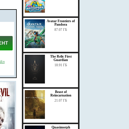
Avatar Frontiers of
Pandora
87.07 ГБ
ЕНТ
The Relic First
Guardian
айл
18.91 ГБ
Beast of
Reincarnation
21.07 ГБ
Quasimorph