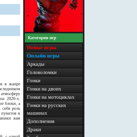
Категории игр
Новые игры
Онлайн игры
Аркады
Головоломки
Гонки
ов в жанре
Гонки на двоих
аследником
 атмосферу
Гонки на мотоциклах
ны 2020-х.
ие блоки, а
Гонки на русских
 себя роль
машинах
 пунктов в
ханики вам
Дополнения
Драки
й: с одной