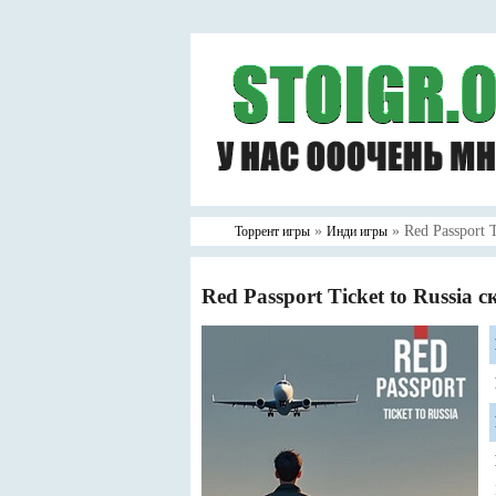
»
» Red Passport T
Торрент игры
Инди игры
Red Passport Ticket to Russia 