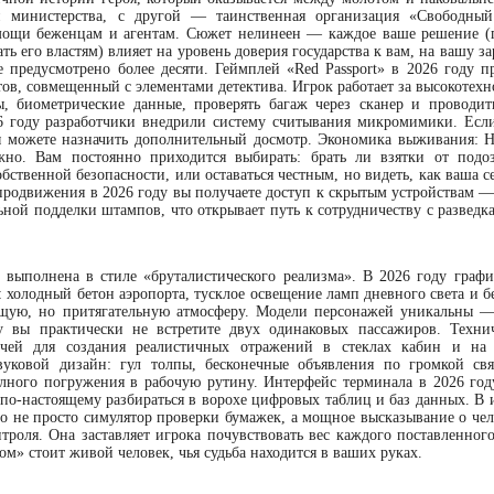
министерства, с другой — таинственная организация «Свободный 
омощи беженцам и агентам. Сюжет нелинеен — каждое ваше решение (
ь его властям) влияет на уровень доверия государства к вам, на вашу за
е предусмотрено более десяти. Геймплей «Red Passport» в 2026 году пр
ов, совмещенный с элементами детектива. Игрок работает за высокотех
ы, биометрические данные, проверять багаж через сканер и проводит
6 году разработчики внедрили систему считывания микромимики. Есл
вы можете назначить дополнительный досмотр. Экономика выживания: Н
но. Вам постоянно приходится выбирать: брать ли взятки от подо
бственной безопасности, или оставаться честным, но видеть, как ваша с
продвижения в 2026 году вы получаете доступ к скрытым устройствам —
ьной подделки штампов, что открывает путь к сотрудничеству с разведк
a» выполнена в стиле «бруталистического реализма». В 2026 году графи
 холодный бетон аэропорта, тусклое освещение ламп дневного света и б
ущую, но притягательную атмосферу. Модели персонажей уникальны —
 вы практически не встретите двух одинаковых пассажиров. Техни
учей для создания реалистичных отражений в стеклах кабин и на
вуковой дизайн: гул толпы, бесконечные объявления по громкой св
лного погружения в рабочую рутину. Интерфейс терминала в 2026 год
 по-настоящему разбираться в ворохе цифровых таблиц и баз данных. В 
 это не просто симулятор проверки бумажек, а мощное высказывание о че
нтроля. Она заставляет игрока почувствовать вес каждого поставленног
ом» стоит живой человек, чья судьба находится в ваших руках.