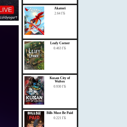
Akatori
2.64 ГБ
Leafy Corner
0.463 ГБ
Kusan City of
Wolves
0.930 ГБ
Bills Must Be Paid
0.221 ГБ