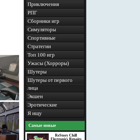
Приключения
РПГ
Сборники игр
Симуляторы
Спортивные
Стратегии
Топ 100 игр
Ужасы (Хорроры)
Шутеры
Шутеры от первого
лица
Экшен
Эротические
Я ищу
Самые новые
ReStory Chill
Electronics Repairs