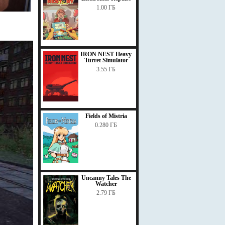
1.00 ГБ
IRON NEST Heavy
Turret Simulator
3.55 ГБ
Fields of Mistria
0.280 ГБ
Uncanny Tales The
Watcher
2.79 ГБ