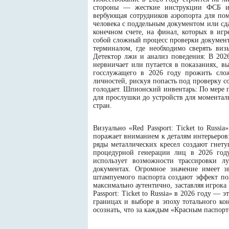
стороны — жесткие инструкции ФСБ и 
вербующая сотрудников аэропорта для п
человека с поддельным документом или сдат
конечном счете, на финал, которых в игр
собой сложный процесс проверки документ
терминалом, где необходимо сверять виз
Детектор лжи и анализ поведения: В 202
нервничает или путается в показаниях, 
госслужащего в 2026 году прожить слож
личностей, рискуя попасть под проверку со
голодает. Шпионский инвентарь: По мере 
для прослушки до устройств для моментал
стран.
Визуально «Red Passport: Ticket to Russi
поражает вниманием к деталям интерьеров:
ряды металлических кресел создают гнет
процедурной генерации лиц в 2026 году
использует возможности трассировки л
документах. Огромное значение имеет з
штампуемого паспорта создают эффект по
максимально аутентично, заставляя игрока
Passport: Ticket to Russia» в 2026 году —
границах и выборе в эпоху тотального ко
осознать, что за каждым «Красным паспорт