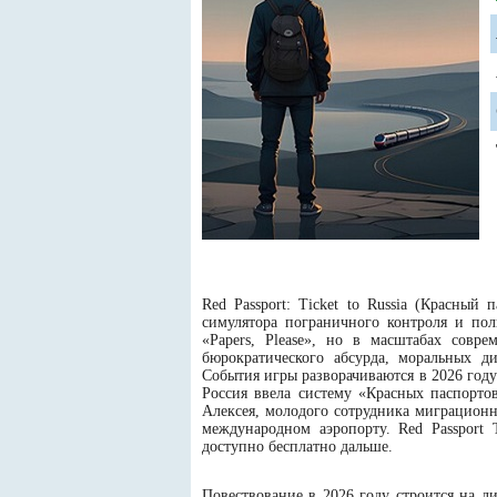
Red Passport: Ticket to Russia (Красны
симулятора пограничного контроля и по
«Papers, Please», но в масштабах совр
бюрократического абсурда, моральных д
События игры разворачиваются в 2026 году
Россия ввела систему «Красных паспорто
Алексея, молодого сотрудника миграцион
международном аэропорту. Red Passport 
доступно бесплатно дальше.
Повествование в 2026 году строится на л