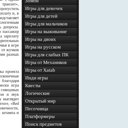
Зомби
транзит»,
Игры для девочек
пропустить
рплату и, в
Игры для детей
едставляет
нологичным
Игры для мальчиков
ь допросы.
Игры на выживание
и пассажир
а зарплату
Игры на двоих
зрительных
емья в игре
Игры на русском
 от жучков
Игры для слабых ПК
ами разных
Игры от Механиков
Игры от Xatab
ка проекта
есконечные
Инди игры
 благодаря
Квесты
чески игра
 глянцевых
Логические
язи и звук
у выглядит
Открытый мир
итоге, «Red
ловечности,
Песочница
о штампа и
Платформеры
Поиск предметов