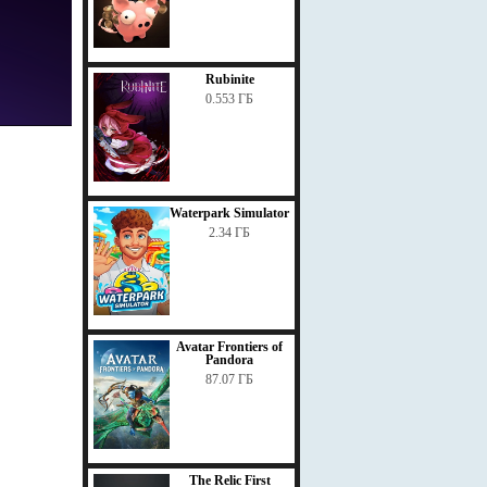
Rubinite
0.553 ГБ
Waterpark Simulator
2.34 ГБ
Avatar Frontiers of
Pandora
87.07 ГБ
The Relic First