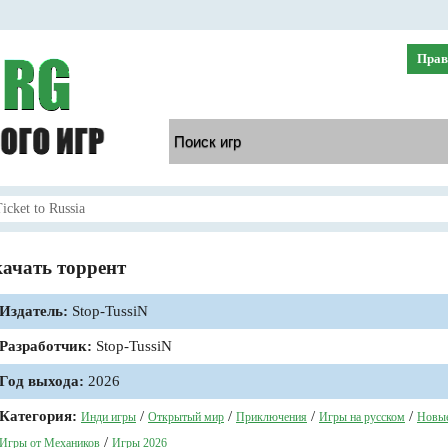
Прав
icket to Russia
скачать торрент
Издатель:
Stop-TussiN
Разработчик:
Stop-TussiN
Год выхода:
2026
Категория:
/
/
/
/
Инди игры
Открытый мир
Приключения
Игры на русском
Новые
/
Игры от Механиков
Игры 2026