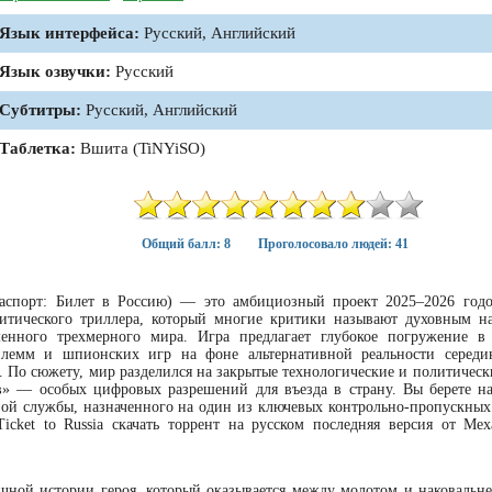
Язык интерфейса:
Русский, Английский
Язык озвучки:
Русский
Субтитры:
Русский, Английский
Таблетка:
Вшита (TiNYiSO)
Общий балл: 8
Проголосовало людей: 41
й паспорт: Билет в Россию) — это амбициозный проект 2025–2026 год
литического триллера, который многие критики называют духовным н
еменного трехмерного мира. Игра предлагает глубокое погружение в
илемм и шпионских игр на фоне альтернативной реальности середи
. По сюжету, мир разделился на закрытые технологические и политическ
в» — особых цифровых разрешений для въезда в страну. Вы берете на
ной службы, назначенного на один из ключевых контрольно-пропускных
Ticket to Russia скачать торрент на русском последняя версия от Ме
ичной истории героя, который оказывается между молотом и наковальне